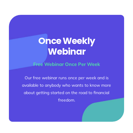
Once Weekly
Webinar
Free Webinar Once Per Week
Our free webinar runs once per week and is
available to anybody who wants to know more
about getting started on the road to financial
freedom.