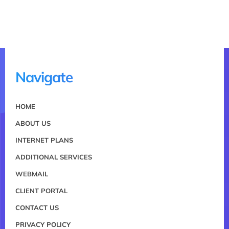
Navigate
HOME
ABOUT US
INTERNET PLANS
ADDITIONAL SERVICES
WEBMAIL
CLIENT PORTAL
CONTACT US
PRIVACY POLICY