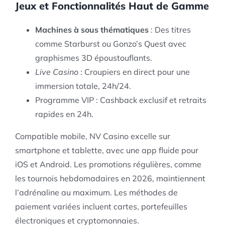
Jeux et Fonctionnalités Haut de Gamme
Machines à sous thématiques
: Des titres
comme Starburst ou Gonzo’s Quest avec
graphismes 3D époustouflants.
Live Casino
: Croupiers en direct pour une
immersion totale, 24h/24.
Programme VIP : Cashback exclusif et retraits
rapides en 24h.
Compatible mobile, NV Casino excelle sur
smartphone et tablette, avec une app fluide pour
iOS et Android. Les promotions régulières, comme
les tournois hebdomadaires en 2026, maintiennent
l’adrénaline au maximum. Les méthodes de
paiement variées incluent cartes, portefeuilles
électroniques et cryptomonnaies.