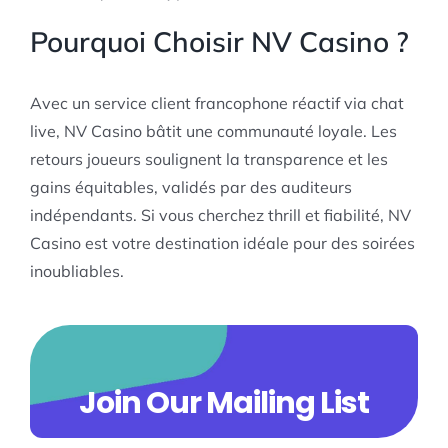
Pourquoi Choisir NV Casino ?
Avec un service client francophone réactif via chat
live, NV Casino bâtit une communauté loyale. Les
retours joueurs soulignent la transparence et les
gains équitables, validés par des auditeurs
indépendants. Si vous cherchez thrill et fiabilité, NV
Casino est votre destination idéale pour des soirées
inoubliables.
Join Our Mailing List