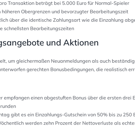
 Transaktion beträgt bei 5.000 Euro für Normal-Spieler
on höheren Obergrenzen und bevorzugter Bearbeitungszeit
ch über die identische Zahlungsart wie die Einzahlung abg
e schnellsten Bearbeitungszeiten
gsangebote und Aktionen
kelt, um gleichermaßen Neuanmeldungen als auch beständ
unterworfen gerechten Bonusbedingungen, die realistisch err
er empfangen einen abgestuften Bonus über die ersten drei 
irunden
tag gibt es ein Einzahlungs-Gutschein von 50% bis zu 250 Eu
chentlich werden zehn Prozent der Nettoverluste als echtes