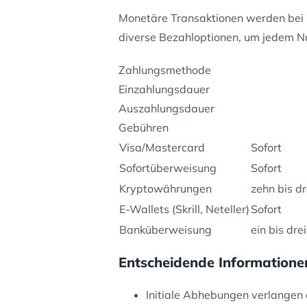
Monetäre Transaktionen werden bei 
diverse Bezahloptionen, um jedem Nu
Zahlungsmethode
Einzahlungsdauer
Auszahlungsdauer
Gebühren
Visa/Mastercard
Sofort
Sofortüberweisung
Sofort
Kryptowährungen
zehn bis d
E-Wallets (Skrill, Neteller)
Sofort
Banküberweisung
ein bis dr
Entscheidende Information
Initiale Abhebungen verlangen 