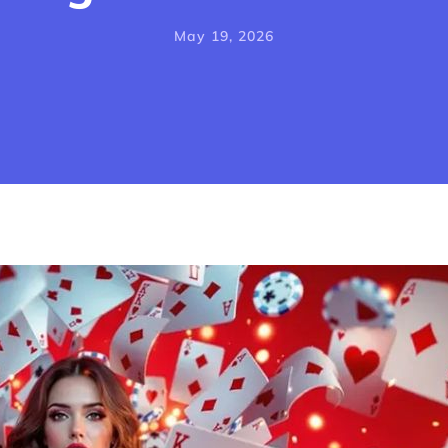
May 19, 2026