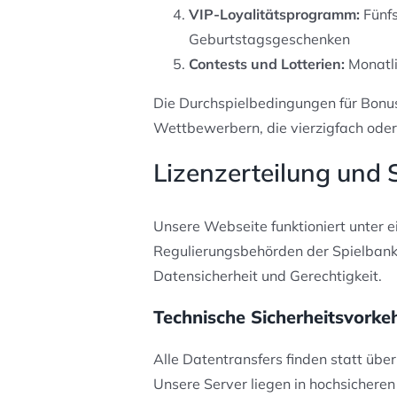
VIP-Loyalitätsprogramm:
Fünfs
Geburtstagsgeschenken
Contests und Lotterien:
Monatli
Die Durchspielbedingungen für Bonusk
Wettbewerbern, die vierzigfach oder 
Lizenzerteilung und 
Unsere Webseite funktioniert unter 
Regulierungsbehörden der Spielbank-
Datensicherheit und Gerechtigkeit.
Technische Sicherheitsvork
Alle Datentransfers finden statt üb
Unsere Server liegen in hochsichere