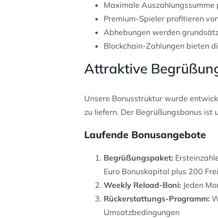
Maximale Auszahlungssumme pro
Premium-Spieler profitieren v
Abhebungen werden grundsätzli
Blockchain-Zahlungen bieten di
Attraktive Begrüßun
Unsere Bonusstruktur wurde entwic
zu liefern. Der Begrüßungsbonus ist 
Laufende Bonusangebote
Begrüßungspaket:
Ersteinzahl
Euro Bonuskapital plus 200 Fre
Weekly Reload-Boni:
Jeden Mon
Rückerstattungs-Programm:
Wö
Umsatzbedingungen