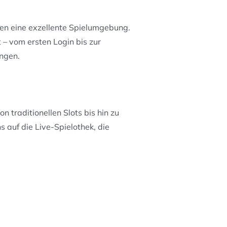
den eine exzellente Spielumgebung.
 – vom ersten Login bis zur
ngen.
 traditionellen Slots bis hin zu
 auf die Live-Spielothek, die