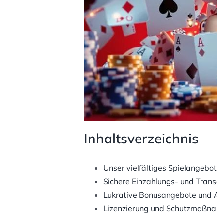
Inhaltsverzeichnis
Unser vielfältiges Spielangebot
Sichere Einzahlungs- und Trans
Lukrative Bonusangebote und 
Lizenzierung und Schutzmaßn