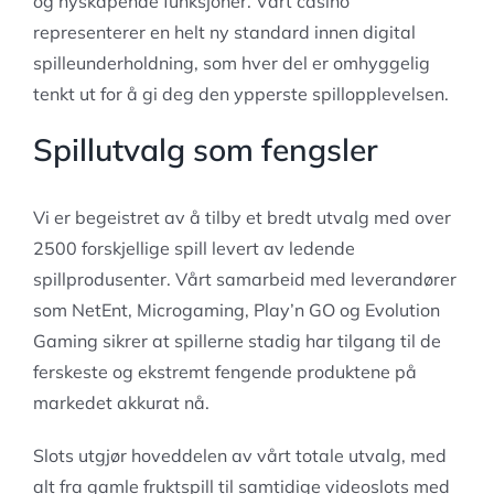
og nyskapende funksjoner. Vårt casino
representerer en helt ny standard innen digital
spilleunderholdning, som hver del er omhyggelig
tenkt ut for å gi deg den ypperste spillopplevelsen.
Spillutvalg som fengsler
Vi er begeistret av å tilby et bredt utvalg med over
2500 forskjellige spill levert av ledende
spillprodusenter. Vårt samarbeid med leverandører
som NetEnt, Microgaming, Play’n GO og Evolution
Gaming sikrer at spillerne stadig har tilgang til de
ferskeste og ekstremt fengende produktene på
markedet akkurat nå.
Slots utgjør hoveddelen av vårt totale utvalg, med
alt fra gamle fruktspill til samtidige videoslots med