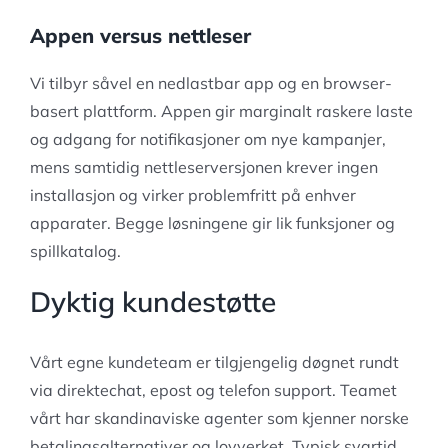
Appen versus nettleser
Vi tilbyr såvel en nedlastbar app og en browser-
basert plattform. Appen gir marginalt raskere laste
og adgang for notifikasjoner om nye kampanjer,
mens samtidig nettleserversjonen krever ingen
installasjon og virker problemfritt på enhver
apparater. Begge løsningene gir lik funksjoner og
spillkatalog.
Dyktig kundestøtte
Vårt egne kundeteam er tilgjengelig døgnet rundt
via direktechat, epost og telefon support. Teamet
vårt har skandinaviske agenter som kjenner norske
betalingsalternativer og lovverket. Typisk svartid