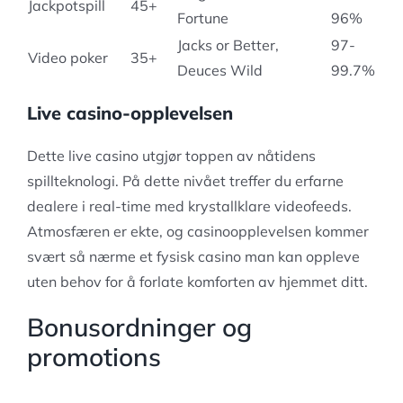
Jackpotspill
45+
Fortune
96%
Jacks or Better,
97-
Video poker
35+
Deuces Wild
99.7%
Live casino-opplevelsen
Dette live casino utgjør toppen av nåtidens
spillteknologi. På dette nivået treffer du erfarne
dealere i real-time med krystallklare videofeeds.
Atmosfæren er ekte, og casinoopplevelsen kommer
svært så nærme et fysisk casino man kan oppleve
uten behov for å forlate komforten av hjemmet ditt.
Bonusordninger og
promotions