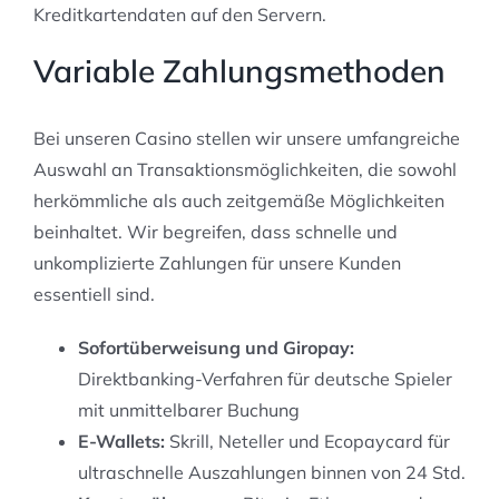
Kreditkartendaten auf den Servern.
Variable Zahlungsmethoden
Bei unseren Casino stellen wir unsere umfangreiche
Auswahl an Transaktionsmöglichkeiten, die sowohl
herkömmliche als auch zeitgemäße Möglichkeiten
beinhaltet. Wir begreifen, dass schnelle und
unkomplizierte Zahlungen für unsere Kunden
essentiell sind.
Sofortüberweisung und Giropay:
Direktbanking-Verfahren für deutsche Spieler
mit unmittelbarer Buchung
E-Wallets:
Skrill, Neteller und Ecopaycard für
ultraschnelle Auszahlungen binnen von 24 Std.