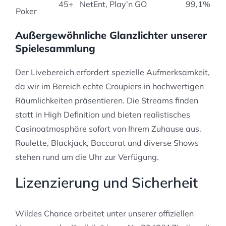
45+
NetEnt, Play’n GO
99,1%
Poker
Außergewöhnliche Glanzlichter unserer
Spielesammlung
Der Livebereich erfordert spezielle Aufmerksamkeit,
da wir im Bereich echte Croupiers in hochwertigen
Räumlichkeiten präsentieren. Die Streams finden
statt in High Definition und bieten realistisches
Casinoatmosphäre sofort von Ihrem Zuhause aus.
Roulette, Blackjack, Baccarat und diverse Shows
stehen rund um die Uhr zur Verfügung.
Lizenzierung und Sicherheit
Wildes Chance arbeitet unter unserer offiziellen