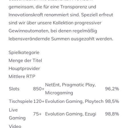
gemeinsam, die für eine Transparenz und
Innovationskraft renommiert sind. Speziell erfreut
sind wir über unsere Kollektion progressiver
Gewinnautomaten, bei denen regelmäßig
lebensverändernde Summen ausgezahlt werden.
Spielkategorie
Menge der Titel
Hauptprovider
Mittlere RTP
NetEnt, Pragmatic Play,
Slots
850+
96,2%
Microgaming
Tischspiele
120+
Evolution Gaming, Playtech
98,5%
Live
75+
Evolution Gaming, Ezugi
98,8%
Gaming
Video