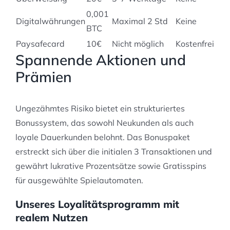
0,001
Digitalwährungen
Maximal 2 Std
Keine
BTC
Paysafecard
10€
Nicht möglich
Kostenfrei
Spannende Aktionen und
Prämien
Ungezähmtes Risiko bietet ein strukturiertes
Bonussystem, das sowohl Neukunden als auch
loyale Dauerkunden belohnt. Das Bonuspaket
erstreckt sich über die initialen 3 Transaktionen und
gewährt lukrative Prozentsätze sowie Gratisspins
für ausgewählte Spielautomaten.
Unseres Loyalitätsprogramm mit
realem Nutzen