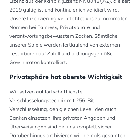
Lizenz aus der Karibik (Lizenz Nr. 8048/JAZ), die seit
2019 gültig ist und kontinuierlich validiert wird.
Unsere Lizenzierung verpflichtet uns zu maximalen
Normen bei Fairness, Privatsphäre und
verantwortungsbewusstem Zocken. Sämtliche
unserer Spiele werden fortlaufend von externen
Testlaboren auf Zufall und ordnungsgemäße
Gewinnraten kontrolliert.
Privatsphäre hat oberste Wichtigkeit
Wir setzen auf fortschrittlichste
Verschlüsselungstechnik mit 256-Bit-
Verschlüsselung, den gleichen Level, den auch
Banken einsetzen. Ihre privaten Angaben und
Überweisungen sind bei uns komplett sicher.
Darüber hinaus archivieren wir niemals gesamten