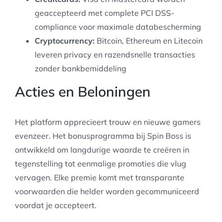
geaccepteerd met complete PCI DSS-
compliance voor maximale databescherming
Cryptocurrency:
Bitcoin, Ethereum en Litecoin
leveren privacy en razendsnelle transacties
zonder bankbemiddeling
Acties en Beloningen
Het platform apprecieert trouw en nieuwe gamers
evenzeer. Het bonusprogramma bij Spin Boss is
ontwikkeld om langdurige waarde te creëren in
tegenstelling tot eenmalige promoties die vlug
vervagen. Elke premie komt met transparante
voorwaarden die helder worden gecommuniceerd
voordat je accepteert.