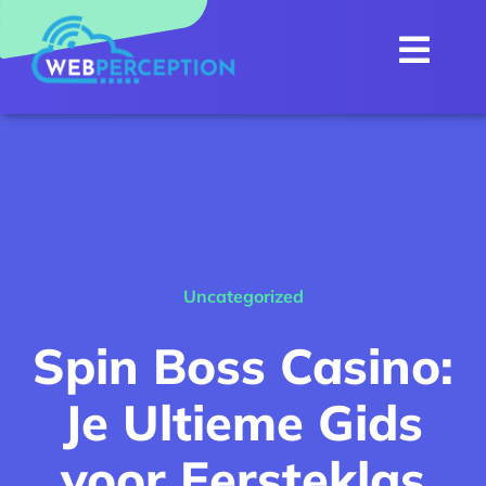
Skip
to
Togg
content
Navi
Home
About
Internet
Services
NEW
Uncategorized
WebMail
Spin Boss Casino:
Customer Portal
Je Ultieme Gids
Contact Us
voor Eersteklas