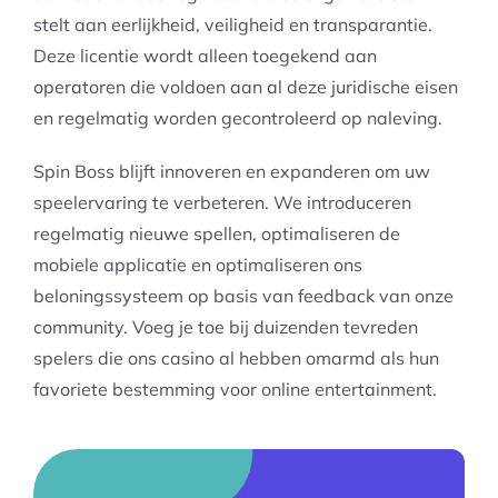
stelt aan eerlijkheid, veiligheid en transparantie.
Deze licentie wordt alleen toegekend aan
operatoren die voldoen aan al deze juridische eisen
en regelmatig worden gecontroleerd op naleving.
Spin Boss blijft innoveren en expanderen om uw
speelervaring te verbeteren. We introduceren
regelmatig nieuwe spellen, optimaliseren de
mobiele applicatie en optimaliseren ons
beloningssysteem op basis van feedback van onze
community. Voeg je toe bij duizenden tevreden
spelers die ons casino al hebben omarmd als hun
favoriete bestemming voor online entertainment.