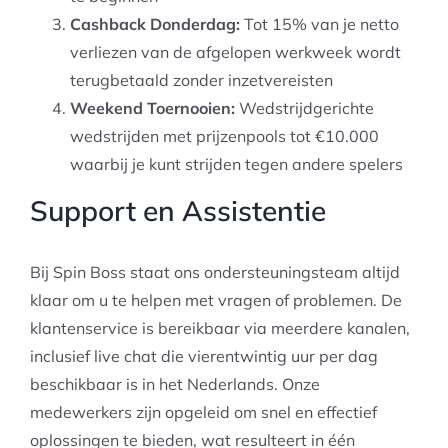
Cashback Donderdag:
Tot 15% van je netto
verliezen van de afgelopen werkweek wordt
terugbetaald zonder inzetvereisten
Weekend Toernooien:
Wedstrijdgerichte
wedstrijden met prijzenpools tot €10.000
waarbij je kunt strijden tegen andere spelers
Support en Assistentie
Bij Spin Boss staat ons ondersteuningsteam altijd
klaar om u te helpen met vragen of problemen. De
klantenservice is bereikbaar via meerdere kanalen,
inclusief live chat die vierentwintig uur per dag
beschikbaar is in het Nederlands. Onze
medewerkers zijn opgeleid om snel en effectief
oplossingen te bieden, wat resulteert in één