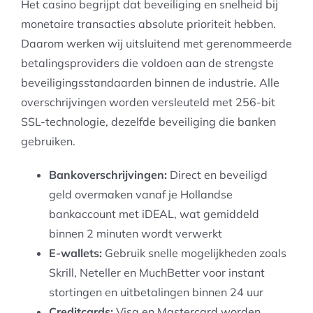
Het casino begrijpt dat beveiliging en snelheid bij
monetaire transacties absolute prioriteit hebben.
Daarom werken wij uitsluitend met gerenommeerde
betalingsproviders die voldoen aan de strengste
beveiligingsstandaarden binnen de industrie. Alle
overschrijvingen worden versleuteld met 256-bit
SSL-technologie, dezelfde beveiliging die banken
gebruiken.
Bankoverschrijvingen:
Direct en beveiligd
geld overmaken vanaf je Hollandse
bankaccount met iDEAL, wat gemiddeld
binnen 2 minuten wordt verwerkt
E-wallets:
Gebruik snelle mogelijkheden zoals
Skrill, Neteller en MuchBetter voor instant
stortingen en uitbetalingen binnen 24 uur
Creditcards:
Visa en Mastercard worden