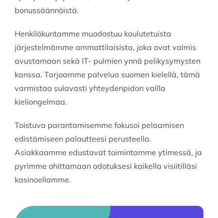
bonussäännöistä.
Henkilökuntamme muodostuu koulutetuista
järjestelmämme ammattilaisista, joka ovat valmis
avustamaan sekä IT- pulmien ynnä pelikysymysten
kanssa. Tarjoamme palvelua suomen kielellä, tämä
varmistaa sulavasti yhteydenpidon vailla
kieliongelmaa.
Toistuva parantamisemme fokusoi pelaamisen
edistämiseen palautteesi perusteella.
Asiakkaamme edustavat toimintamme ytimessä, ja
pyrimme ohittamaan odotuksesi kaikella visiitilläsi
kasinoellamme.