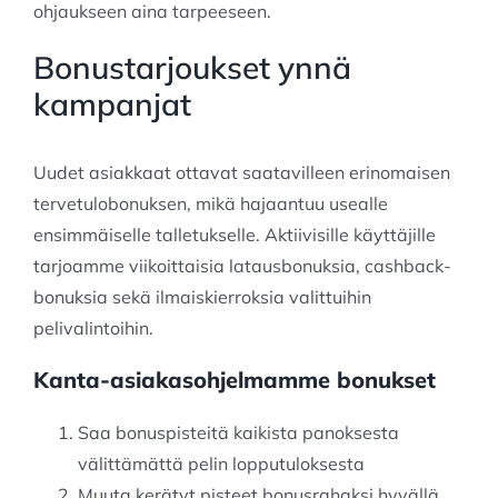
ohjaukseen aina tarpeeseen.
Bonustarjoukset ynnä
kampanjat
Uudet asiakkaat ottavat saatavilleen erinomaisen
tervetulobonuksen, mikä hajaantuu usealle
ensimmäiselle talletukselle. Aktiivisille käyttäjille
tarjoamme viikoittaisia latausbonuksia, cashback-
bonuksia sekä ilmaiskierroksia valittuihin
pelivalintoihin.
Kanta-asiakasohjelmamme bonukset
Saa bonuspisteitä kaikista panoksesta
välittämättä pelin lopputuloksesta
Muuta kerätyt pisteet bonusrahaksi hyvällä