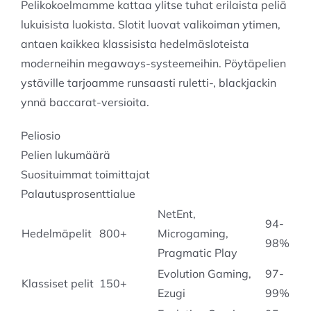
Pelikokoelmamme kattaa ylitse tuhat erilaista peliä
lukuisista luokista. Slotit luovat valikoiman ytimen,
antaen kaikkea klassisista hedelmäsloteista
moderneihin megaways-systeemeihin. Pöytäpelien
ystäville tarjoamme runsaasti ruletti-, blackjackin
ynnä baccarat-versioita.
Peliosio
Pelien lukumäärä
Suosituimmat toimittajat
Palautusprosenttialue
NetEnt,
94-
Hedelmäpelit
800+
Microgaming,
98%
Pragmatic Play
Evolution Gaming,
97-
Klassiset pelit
150+
Ezugi
99%