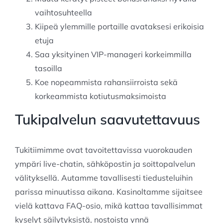
vaihtosuhteella
Kiipeä ylemmille portaille avataksesi erikoisia
etuja
Saa yksityinen VIP-manageri korkeimmilla
tasoilla
Koe nopeammista rahansiirroista sekä
korkeammista kotiutusmaksimoista
Tukipalvelun saavutettavuus
Tukitiimimme ovat tavoitettavissa vuorokauden
ympäri live-chatin, sähköpostin ja soittopalvelun
välityksellä. Autamme tavallisesti tiedusteluihin
parissa minuutissa aikana. Kasinoltamme sijaitsee
vielä kattava FAQ-osio, mikä kattaa tavallisimmat
kyselyt säilytyksistä, nostoista ynnä