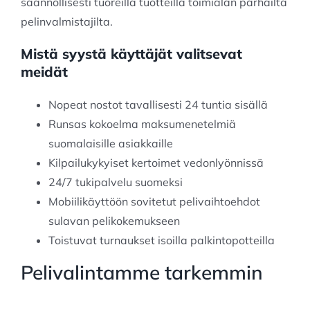
säännöllisesti tuoreilla tuotteilla toimialan parhailta
pelinvalmistajilta.
Mistä syystä käyttäjät valitsevat
meidät
Nopeat nostot tavallisesti 24 tuntia sisällä
Runsas kokoelma maksumenetelmiä
suomalaisille asiakkaille
Kilpailukykyiset kertoimet vedonlyönnissä
24/7 tukipalvelu suomeksi
Mobiilikäyttöön sovitetut pelivaihtoehdot
sulavan pelikokemukseen
Toistuvat turnaukset isoilla palkintopotteilla
Pelivalintamme tarkemmin