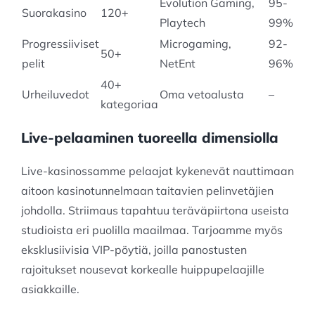
Evolution Gaming,
95-
Suorakasino
120+
Playtech
99%
Progressiiviset
Microgaming,
92-
50+
pelit
NetEnt
96%
40+
Urheiluvedot
Oma vetoalusta
–
kategoriaa
Live-pelaaminen tuoreella dimensiolla
Live-kasinossamme pelaajat kykenevät nauttimaan
aitoon kasinotunnelmaan taitavien pelinvetäjien
johdolla. Striimaus tapahtuu teräväpiirtona useista
studioista eri puolilla maailmaa. Tarjoamme myös
eksklusiivisia VIP-pöytiä, joilla panostusten
rajoitukset nousevat korkealle huippupelaajille
asiakkaille.