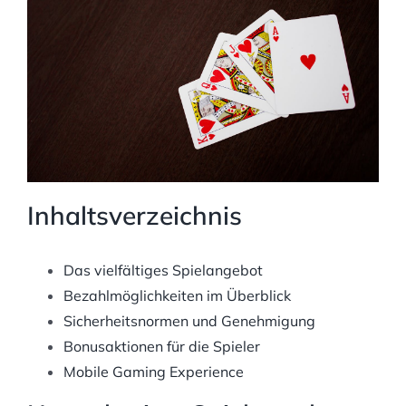
Inhaltsverzeichnis
Das vielfältiges Spielangebot
Bezahlmöglichkeiten im Überblick
Sicherheitsnormen und Genehmigung
Bonusaktionen für die Spieler
Mobile Gaming Experience