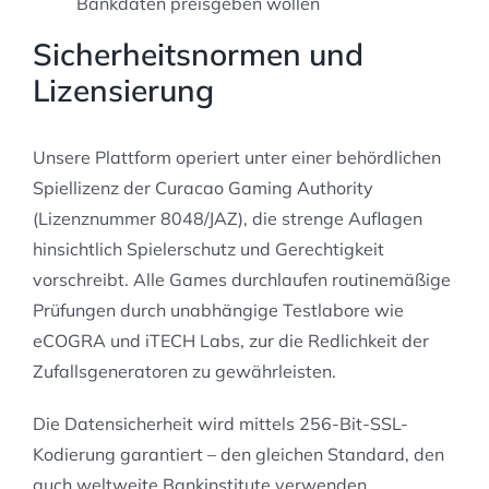
Bankdaten preisgeben wollen
Sicherheitsnormen und
Lizensierung
Unsere Plattform operiert unter einer behördlichen
Spiellizenz der Curacao Gaming Authority
(Lizenznummer 8048/JAZ), die strenge Auflagen
hinsichtlich Spielerschutz und Gerechtigkeit
vorschreibt. Alle Games durchlaufen routinemäßige
Prüfungen durch unabhängige Testlabore wie
eCOGRA und iTECH Labs, zur die Redlichkeit der
Zufallsgeneratoren zu gewährleisten.
Die Datensicherheit wird mittels 256-Bit-SSL-
Kodierung garantiert – den gleichen Standard, den
auch weltweite Bankinstitute verwenden.