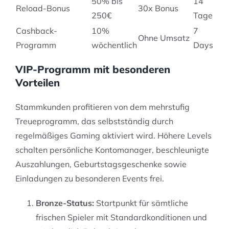
50% bis
14
Reload-Bonus
30x Bonus
250€
Tage
Cashback-
10%
7
Ohne Umsatz
Programm
wöchentlich
Days
VIP-Programm mit besonderen
Vorteilen
Stammkunden profitieren von dem mehrstufig
Treueprogramm, das selbstständig durch
regelmäßiges Gaming aktiviert wird. Höhere Levels
schalten persönliche Kontomanager, beschleunigte
Auszahlungen, Geburtstagsgeschenke sowie
Einladungen zu besonderen Events frei.
Bronze-Status:
Startpunkt für sämtliche
frischen Spieler mit Standardkonditionen und