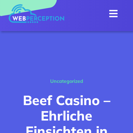
Skip
to
Togg
content
Navi
Home
About
Internet
Services
NEW
Uncategorized
WebMail
Beef Casino –
Customer Portal
Ehrliche
Contact Us
Einsichten in