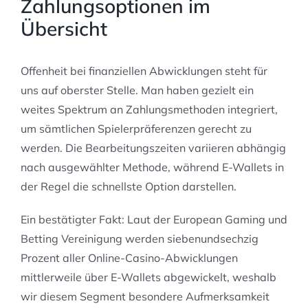
Zahlungsoptionen im
Übersicht
Offenheit bei finanziellen Abwicklungen steht für
uns auf oberster Stelle. Man haben gezielt ein
weites Spektrum an Zahlungsmethoden integriert,
um sämtlichen Spielerpräferenzen gerecht zu
werden. Die Bearbeitungszeiten variieren abhängig
nach ausgewählter Methode, während E-Wallets in
der Regel die schnellste Option darstellen.
Ein bestätigter Fakt: Laut der European Gaming und
Betting Vereinigung werden siebenundsechzig
Prozent aller Online-Casino-Abwicklungen
mittlerweile über E-Wallets abgewickelt, weshalb
wir diesem Segment besondere Aufmerksamkeit