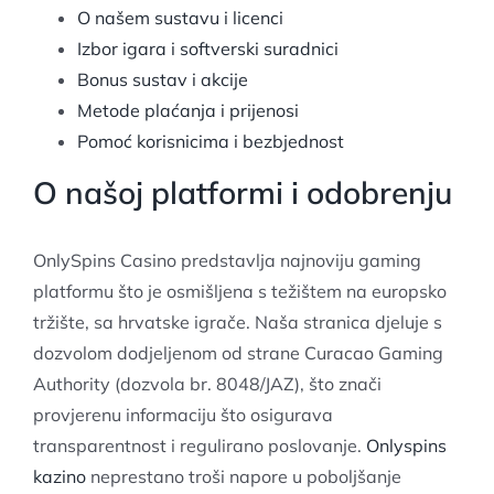
O našem sustavu i licenci
Izbor igara i softverski suradnici
Bonus sustav i akcije
Metode plaćanja i prijenosi
Pomoć korisnicima i bezbjednost
O našoj platformi i odobrenju
OnlySpins Casino predstavlja najnoviju gaming
platformu što je osmišljena s težištem na europsko
tržište, sa hrvatske igrače. Naša stranica djeluje s
dozvolom dodjeljenom od strane Curacao Gaming
Authority (dozvola br. 8048/JAZ), što znači
provjerenu informaciju što osigurava
transparentnost i regulirano poslovanje.
Onlyspins
kazino
neprestano troši napore u poboljšanje