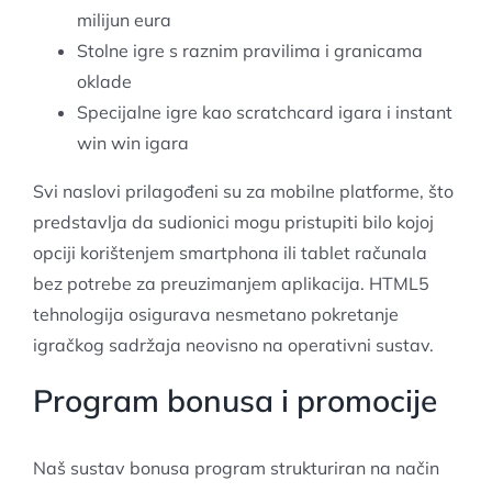
milijun eura
Stolne igre s raznim pravilima i granicama
oklade
Specijalne igre kao scratchcard igara i instant
win win igara
Svi naslovi prilagođeni su za mobilne platforme, što
predstavlja da sudionici mogu pristupiti bilo kojoj
opciji korištenjem smartphona ili tablet računala
bez potrebe za preuzimanjem aplikacija. HTML5
tehnologija osigurava nesmetano pokretanje
igračkog sadržaja neovisno na operativni sustav.
Program bonusa i promocije
Naš sustav bonusa program strukturiran na način