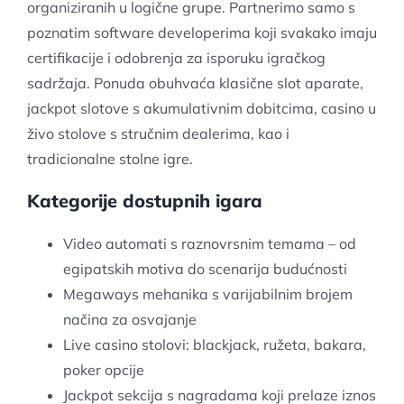
organiziranih u logične grupe. Partnerimo samo s
poznatim software developerima koji svakako imaju
certifikacije i odobrenja za isporuku igračkog
sadržaja. Ponuda obuhvaća klasične slot aparate,
jackpot slotove s akumulativnim dobitcima, casino u
živo stolove s stručnim dealerima, kao i
tradicionalne stolne igre.
Kategorije dostupnih igara
Video automati s raznovrsnim temama – od
egipatskih motiva do scenarija budućnosti
Megaways mehanika s varijabilnim brojem
načina za osvajanje
Live casino stolovi: blackjack, ružeta, bakara,
poker opcije
Jackpot sekcija s nagradama koji prelaze iznos