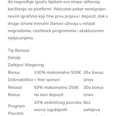
da nagrađuje igrače tijekom sve etape njihovog
korištenja na platformi. Welcome paket namijenjen
novim igračima koji čine prvu prijavu i depozit, dok s
druge strane trenutni članovi uživaju u reload
nagradama, cashback programima i ekskluzivnim
natjecanjima.
Tip Bonusa
Detalji
Zahtjevi Wagering
Bonus
100% maksimalno 500€
35x bonus
Dobrodošlice
+ free spinovi
iznos
Reload
50% maksimalno 250€
30x bonus
Bonus
na novi depozit
iznos
10% sedmičnog povrata
Bez
Program
novca izgubljenih
zahtjeva
Povrata