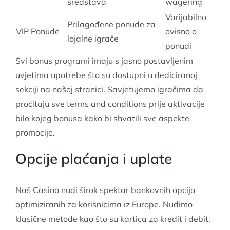
sredstava
wagering
Varijabilno
Prilagođene ponude za
VIP Ponude
ovisno o
lojalne igrače
ponudi
Svi bonus programi imaju s jasno postavljenim
uvjetima upotrebe što su dostupni u dediciranoj
sekciji na našoj stranici. Savjetujemo igračima da
pročitaju sve terms and conditions prije aktivacije
bilo kojeg bonusa kako bi shvatili sve aspekte
promocije.
Opcije plaćanja i uplate
Naš Casino nudi širok spektar bankovnih opcija
optimiziranih za korisnicima iz Europe. Nudimo
klasične metode kao što su kartica za kredit i debit,