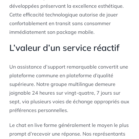
développées préservant la excellence esthétique.
Cette efficacité technologique autorise de jouer
confortablement en transit sans consommer
immédiatement son package mobile.
L’valeur d’un service réactif
Un assistance d’support remarquable convertit une
plateforme commune en plateforme d’qualité
supérieure. Notre groupe multilingue demeure
joignable 24 heures sur vingt-quatre, 7 jours sur
sept, via plusieurs voies de échange appropriés aux
préférences personnelles.
Le chat en live forme généralement le moyen le plus
prompt d’recevoir une réponse. Nos représentants