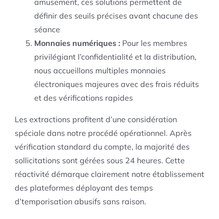
amusement, ces solutions permettent de
définir des seuils précises avant chacune des
séance
Monnaies numériques :
Pour les membres
privilégiant l’confidentialité et la distribution,
nous accueillons multiples monnaies
électroniques majeures avec des frais réduits
et des vérifications rapides
Les extractions profitent d’une considération
spéciale dans notre procédé opérationnel. Après
vérification standard du compte, la majorité des
sollicitations sont gérées sous 24 heures. Cette
réactivité démarque clairement notre établissement
des plateformes déployant des temps
d’temporisation abusifs sans raison.