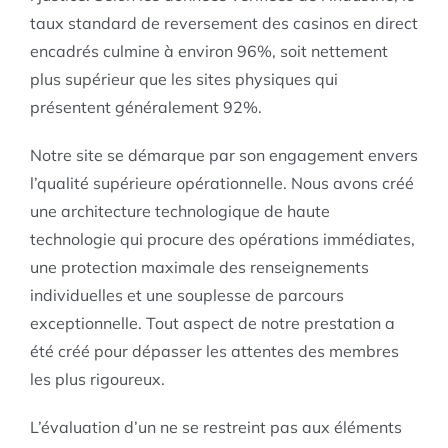
taux standard de reversement des casinos en direct
encadrés culmine à environ 96%, soit nettement
plus supérieur que les sites physiques qui
présentent généralement 92%.
Notre site se démarque par son engagement envers
l’qualité supérieure opérationnelle. Nous avons créé
une architecture technologique de haute
technologie qui procure des opérations immédiates,
une protection maximale des renseignements
individuelles et une souplesse de parcours
exceptionnelle. Tout aspect de notre prestation a
été créé pour dépasser les attentes des membres
les plus rigoureux.
L’évaluation d’un ne se restreint pas aux éléments