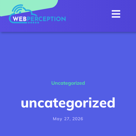
Skip
to
Togg
content
Navi
Home
About
Internet
Services
NEW
Uncategorized
WebMail
uncategorized
Customer Portal
Contact Us
May 27, 2026