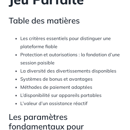
Table des matières
Les critères essentiels pour distinguer une
plateforme fiable
Protection et autorisations : la fondation d’une
session paisible
La diversité des divertissements disponibles
Systèmes de bonus et avantages
Méthodes de paiement adaptées
L’disponibilité sur appareils portables
L’valeur d’un assistance réactif
Les paramètres
fondamentaux pour