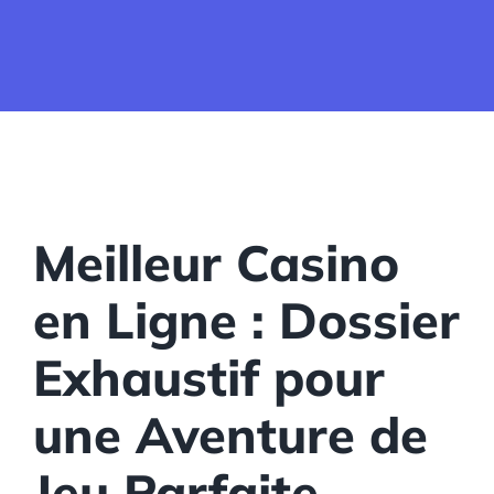
Meilleur Casino
en Ligne : Dossier
Exhaustif pour
une Aventure de
Jeu Parfaite