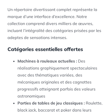
Un répertoire divertissant complet représente la
marque d’une interface d’excellence. Notre
collection comprend divers milliers de œuvres,
incluant l’intégralité des catégories prisées par les
adeptes de sensations intenses.
Catégories essentielles offertes
Machines à rouleaux actuelles :
Des
réalisations graphiquement spectaculaires
avec des thématiques variées, des
mécaniques originales et des cagnottes
progressifs atteignant parfois des valeurs
astronomiques
Parties de tables de jeu classiques :
Roulette,
black jack, baccarat et poker dans leurs