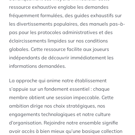
ressource exhaustive englobe les demandes
fréquemment formulées, des guides exhaustifs sur
les divertissements populaires, des manuels pas-à-
pas pour les protocoles administratives et des
éclaircissements limpides sur nos conditions
globales. Cette ressource facilite aux joueurs
indépendants de découvrir immédiatement les
informations demandées.
La approche qui anime notre établissement
s’appuie sur un fondement essentiel : chaque
membre obtient une session impeccable. Cette
ambition dirige nos choix stratégiques, nos
engagements technologiques et notre culture
d’organisation. Rejoindre notre ensemble signifie
avoir accès à bien mieux qu’une basique collection