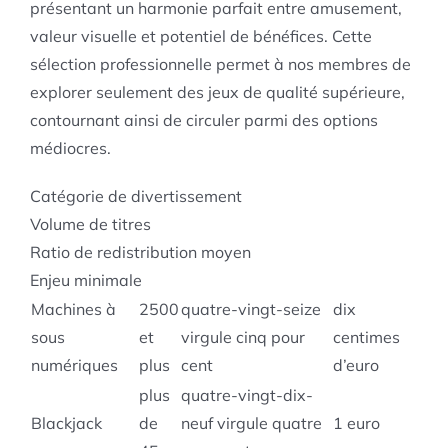
présentant un harmonie parfait entre amusement,
valeur visuelle et potentiel de bénéfices. Cette
sélection professionnelle permet à nos membres de
explorer seulement des jeux de qualité supérieure,
contournant ainsi de circuler parmi des options
médiocres.
Catégorie de divertissement
Volume de titres
Ratio de redistribution moyen
Enjeu minimale
Machines à
2500
quatre-vingt-seize
dix
sous
et
virgule cinq pour
centimes
numériques
plus
cent
d’euro
plus
quatre-vingt-dix-
Blackjack
de
neuf virgule quatre
1 euro