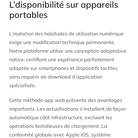
L’disponibilité sur appareils
portables
L’mutation des habitudes de utilisation numérique
exige une modification technique permanente.
Notre plateforme utilise une conception adaptative
native, certifiant une expérience parfaitement
adaptée sur smartphones et dispositifs tactiles
sans requérir de download d’application
spécialisée.
Cette méthode app web présente des avantages
importants. Les actualisations s’installent de façon
automatique côté infrastructure, excluant les
opérations fastidieuses de chargement. La
conformité globale avec Apple iOS, système