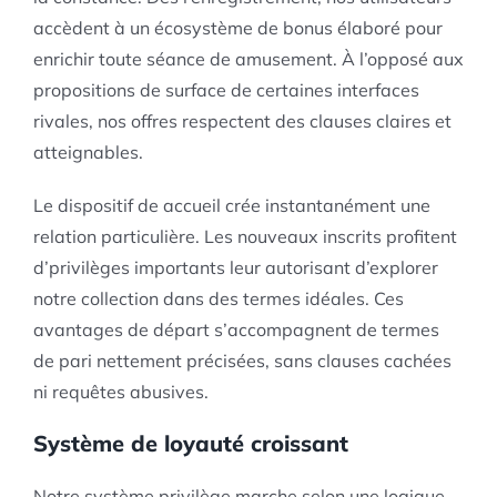
accèdent à un écosystème de bonus élaboré pour
enrichir toute séance de amusement. À l’opposé aux
propositions de surface de certaines interfaces
rivales, nos offres respectent des clauses claires et
atteignables.
Le dispositif de accueil crée instantanément une
relation particulière. Les nouveaux inscrits profitent
d’privilèges importants leur autorisant d’explorer
notre collection dans des termes idéales. Ces
avantages de départ s’accompagnent de termes
de pari nettement précisées, sans clauses cachées
ni requêtes abusives.
Système de loyauté croissant
Notre système privilège marche selon une logique