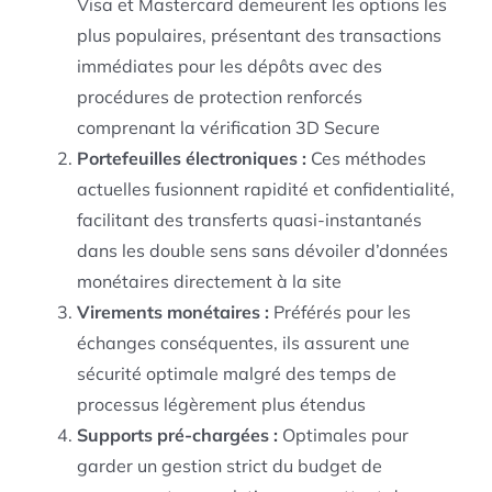
Visa et Mastercard demeurent les options les
plus populaires, présentant des transactions
immédiates pour les dépôts avec des
procédures de protection renforcés
comprenant la vérification 3D Secure
Portefeuilles électroniques :
Ces méthodes
actuelles fusionnent rapidité et confidentialité,
facilitant des transferts quasi-instantanés
dans les double sens sans dévoiler d’données
monétaires directement à la site
Virements monétaires :
Préférés pour les
échanges conséquentes, ils assurent une
sécurité optimale malgré des temps de
processus légèrement plus étendus
Supports pré-chargées :
Optimales pour
garder un gestion strict du budget de