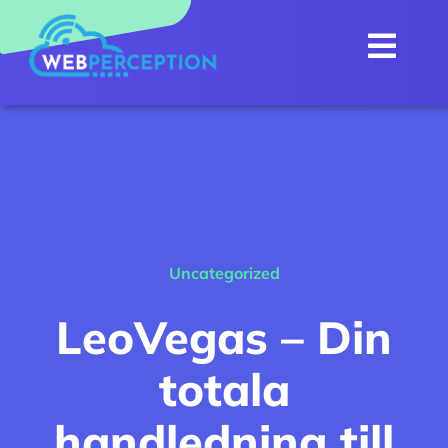
Skip
to
Togg
content
Navi
Home
About
Internet
Services
NEW
Uncategorized
WebMail
LeoVegas – Din
Customer Portal
totala
Contact Us
handledning till