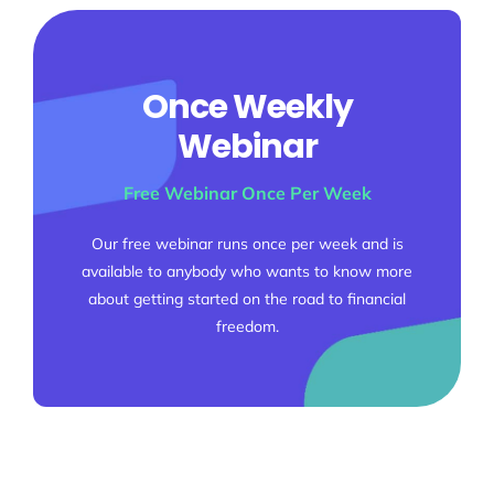
Once Weekly
Webinar
Free Webinar Once Per Week
Our free webinar runs once per week and is
available to anybody who wants to know more
about getting started on the road to financial
freedom.