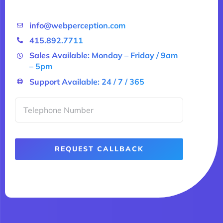
info@webperception.com
415.892.7711
Sales Available: Monday – Friday / 9am
– 5pm
Support Available: 24 / 7 / 365
REQUEST CALLBACK