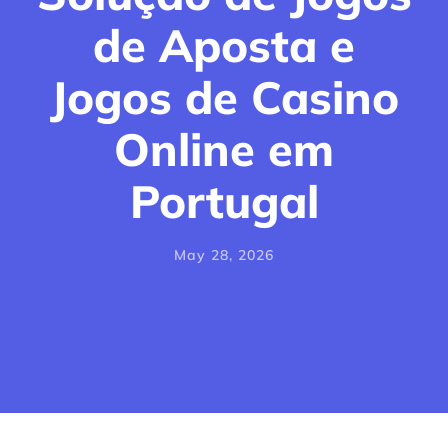
de Aposta e
Jogos de Casino
Online em
Portugal
May 28, 2026