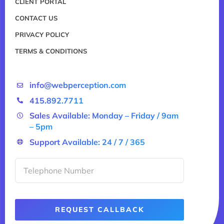
CLIENT PORTAL
CONTACT US
PRIVACY POLICY
TERMS & CONDITIONS
info@webperception.com
415.892.7711
Sales Available: Monday – Friday / 9am
– 5pm
Support Available: 24 / 7 / 365
REQUEST CALLBACK