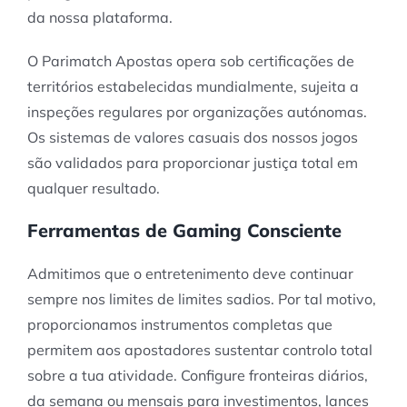
da nossa plataforma.
O Parimatch Apostas opera sob certificações de
territórios estabelecidas mundialmente, sujeita a
inspeções regulares por organizações autónomas.
Os sistemas de valores casuais dos nossos jogos
são validados para proporcionar justiça total em
qualquer resultado.
Ferramentas de Gaming Consciente
Admitimos que o entretenimento deve continuar
sempre nos limites de limites sadios. Por tal motivo,
proporcionamos instrumentos completas que
permitem aos apostadores sustentar controlo total
sobre a tua atividade. Configure fronteiras diários,
da semana ou mensais para investimentos, lances