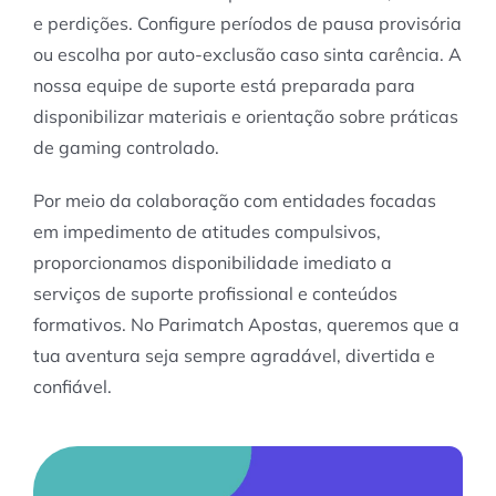
e perdições. Configure períodos de pausa provisória
ou escolha por auto-exclusão caso sinta carência. A
nossa equipe de suporte está preparada para
disponibilizar materiais e orientação sobre práticas
de gaming controlado.
Por meio da colaboração com entidades focadas
em impedimento de atitudes compulsivos,
proporcionamos disponibilidade imediato a
serviços de suporte profissional e conteúdos
formativos. No Parimatch Apostas, queremos que a
tua aventura seja sempre agradável, divertida e
confiável.