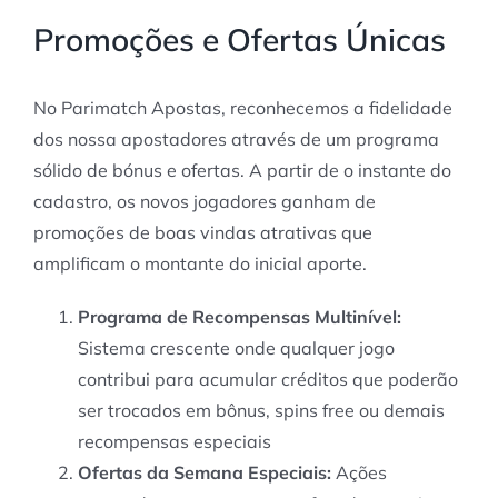
Promoções e Ofertas Únicas
No Parimatch Apostas, reconhecemos a fidelidade
dos nossa apostadores através de um programa
sólido de bónus e ofertas. A partir de o instante do
cadastro, os novos jogadores ganham de
promoções de boas vindas atrativas que
amplificam o montante do inicial aporte.
Programa de Recompensas Multinível:
Sistema crescente onde qualquer jogo
contribui para acumular créditos que poderão
ser trocados em bônus, spins free ou demais
recompensas especiais
Ofertas da Semana Especiais:
Ações