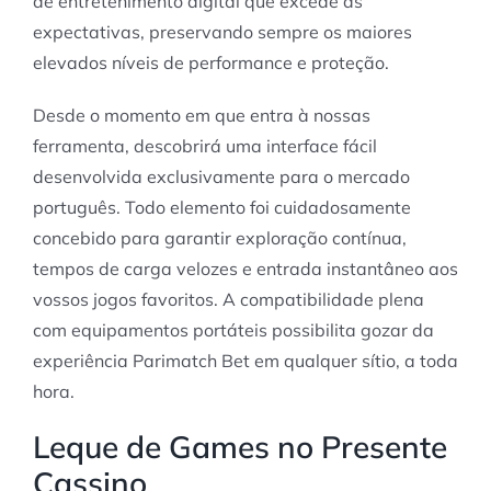
de entretenimento digital que excede as
expectativas, preservando sempre os maiores
elevados níveis de performance e proteção.
Desde o momento em que entra à nossas
ferramenta, descobrirá uma interface fácil
desenvolvida exclusivamente para o mercado
português. Todo elemento foi cuidadosamente
concebido para garantir exploração contínua,
tempos de carga velozes e entrada instantâneo aos
vossos jogos favoritos. A compatibilidade plena
com equipamentos portáteis possibilita gozar da
experiência Parimatch Bet em qualquer sítio, a toda
hora.
Leque de Games no Presente
Cassino