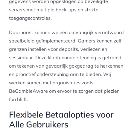
gegevens worden opgeslagen op beveiligde
servers met multiple back-ups en strikte
toegangscontroles.
Daarnaast kennen we een omvangrijk verantwoord
speelbeleid geïmplementeerd. Gamers kunnen zelf
grenzen instellen voor deposits, verliezen en
sessieduur. Onze klantenondersteuning is getraind
om tekenen van gevaarlijk gokgedrag te herkennen
en proactief ondersteuning aan te bieden. Wij
werken samen met organisaties zoals
BeGambleAware om ervoor te zorgen dat plezier
fun blijft.
Flexibele Betaalopties voor
Alle Gebruikers