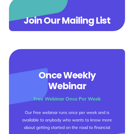
Join Our Mailing List
Once Weekly
Webinar
Free Webinar Once Per Week
Our free webinar runs once per week and is
available to anybody who wants to know more
about getting started on the road to financial