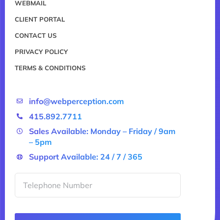
WEBMAIL
CLIENT PORTAL
CONTACT US
PRIVACY POLICY
TERMS & CONDITIONS
info@webperception.com
415.892.7711
Sales Available: Monday – Friday / 9am
– 5pm
Support Available: 24 / 7 / 365