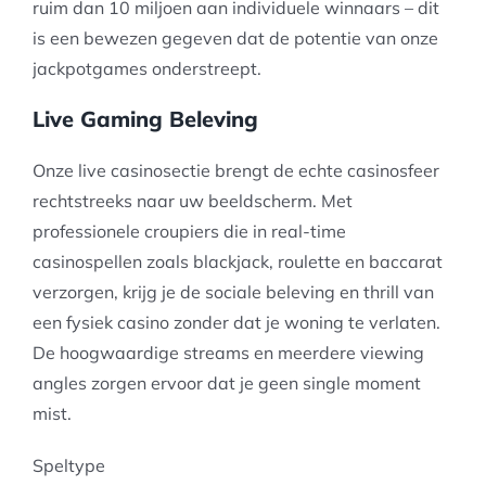
ruim dan 10 miljoen aan individuele winnaars – dit
is een bewezen gegeven dat de potentie van onze
jackpotgames onderstreept.
Live Gaming Beleving
Onze live casinosectie brengt de echte casinosfeer
rechtstreeks naar uw beeldscherm. Met
professionele croupiers die in real-time
casinospellen zoals blackjack, roulette en baccarat
verzorgen, krijg je de sociale beleving en thrill van
een fysiek casino zonder dat je woning te verlaten.
De hoogwaardige streams en meerdere viewing
angles zorgen ervoor dat je geen single moment
mist.
Speltype