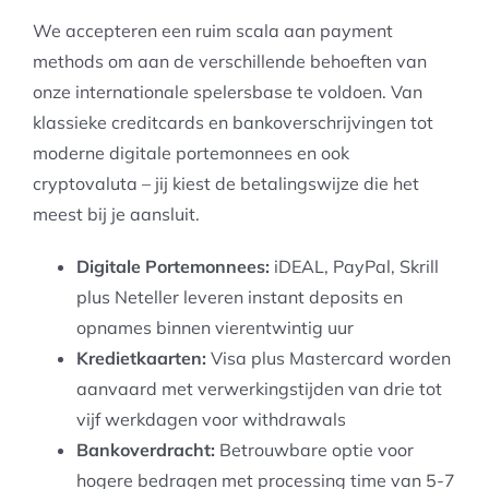
We accepteren een ruim scala aan payment
methods om aan de verschillende behoeften van
onze internationale spelersbase te voldoen. Van
klassieke creditcards en bankoverschrijvingen tot
moderne digitale portemonnees en ook
cryptovaluta – jij kiest de betalingswijze die het
meest bij je aansluit.
Digitale Portemonnees:
iDEAL, PayPal, Skrill
plus Neteller leveren instant deposits en
opnames binnen vierentwintig uur
Kredietkaarten:
Visa plus Mastercard worden
aanvaard met verwerkingstijden van drie tot
vijf werkdagen voor withdrawals
Bankoverdracht:
Betrouwbare optie voor
hogere bedragen met processing time van 5-7