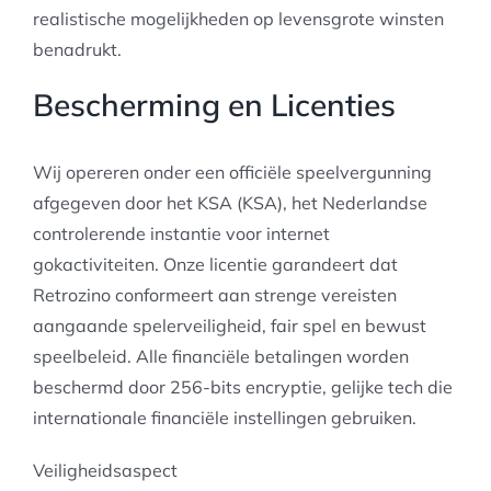
realistische mogelijkheden op levensgrote winsten
benadrukt.
Bescherming en Licenties
Wij opereren onder een officiële speelvergunning
afgegeven door het KSA (KSA), het Nederlandse
controlerende instantie voor internet
gokactiviteiten. Onze licentie garandeert dat
Retrozino conformeert aan strenge vereisten
aangaande spelerveiligheid, fair spel en bewust
speelbeleid. Alle financiële betalingen worden
beschermd door 256-bits encryptie, gelijke tech die
internationale financiële instellingen gebruiken.
Veiligheidsaspect