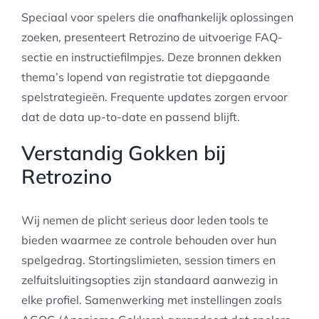
Speciaal voor spelers die onafhankelijk oplossingen
zoeken, presenteert Retrozino de uitvoerige FAQ-
sectie en instructiefilmpjes. Deze bronnen dekken
thema’s lopend van registratie tot diepgaande
spelstrategieën. Frequente updates zorgen ervoor
dat de data up-to-date en passend blijft.
Verstandig Gokken bij
Retrozino
Wij nemen de plicht serieus door leden tools te
bieden waarmee ze controle behouden over hun
spelgedrag. Stortingslimieten, session timers en
zelfuitsluitingsopties zijn standaard aanwezig in
elke profiel. Samenwerking met instellingen zoals