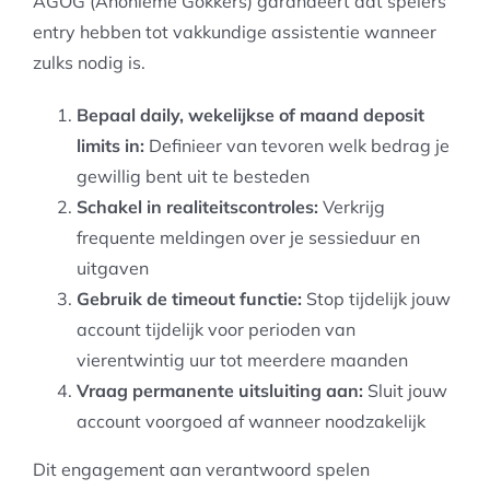
AGOG (Anonieme Gokkers) garandeert dat spelers
entry hebben tot vakkundige assistentie wanneer
zulks nodig is.
Bepaal daily, wekelijkse of maand deposit
limits in:
Definieer van tevoren welk bedrag je
gewillig bent uit te besteden
Schakel in realiteitscontroles:
Verkrijg
frequente meldingen over je sessieduur en
uitgaven
Gebruik de timeout functie:
Stop tijdelijk jouw
account tijdelijk voor perioden van
vierentwintig uur tot meerdere maanden
Vraag permanente uitsluiting aan:
Sluit jouw
account voorgoed af wanneer noodzakelijk
Dit engagement aan verantwoord spelen