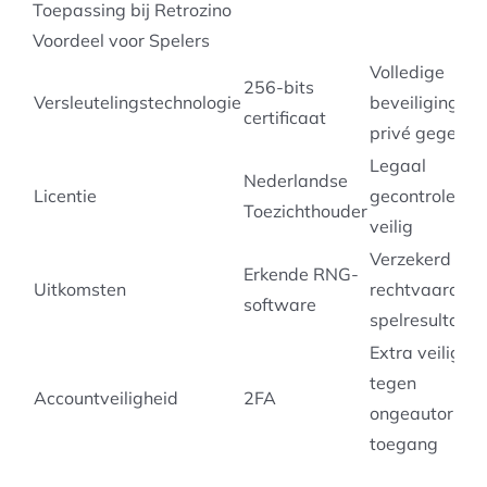
Toepassing bij Retrozino
Voordeel voor Spelers
Volledige
256-bits
Versleutelingstechnologie
beveiliging va
certificaat
privé gegeven
Legaal
Nederlandse
Licentie
gecontroleerd
Toezichthouder
veilig
Verzekerd
Erkende RNG-
Uitkomsten
rechtvaardige
software
spelresultaten
Extra veilighe
tegen
Accountveiligheid
2FA
ongeautorisee
toegang