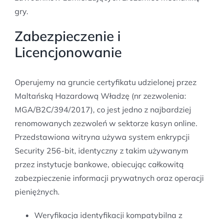
gry.
Zabezpieczenie i
Licencjonowanie
Operujemy na gruncie certyfikatu udzielonej przez
Maltańską Hazardową Władzę (nr zezwolenia:
MGA/B2C/394/2017), co jest jedno z najbardziej
renomowanych zezwoleń w sektorze kasyn online.
Przedstawiona witryna używa system enkrypcji
Security 256-bit, identyczny z takim używanym
przez instytucje bankowe, obiecując całkowitą
zabezpieczenie informacji prywatnych oraz operacji
pieniężnych.
Weryfikacja identyfikacji kompatybilna z