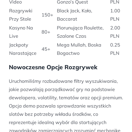
Video
Gonzo’s Quest
PLN
Rozgrywki
Black Jack, Koło,
1.00
150+
Przy Stole
Baccarat
PLN
Kasyno Na
Piorunująca Roulette,
2.00
80+
Live
Szalone Czas
PLN
Jackpoty
Mega Mullah, Boska
0.25
45+
Narastające
Bogactwo
PLN
Nowoczesne Opcje Rozgrywek
Uruchomiliśmy rozbudowane filtry wyszukiwania,
jakie pozwalają porządkować gry na podstawie
dewelopera, volatility, tematów oraz opcji premium.
Opcja demo pozwala sprawdzanie wszystkich
slotów bez potrzeby wkładu środków, co
reprezentuje idealną wybór dla startujących
zawodników zamierzających zrozumieć mechanikę