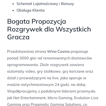
Schemat Lojalnościowy i Bonusy
Obsługa Klienta
Bogata Propozycja
Rozgrywek dla Wszystkich
Gracza
Przedstawiona strona
Wino Casino
proponuje
ponad 3000 gier od renomowanych dostawców
oprogramowania. Zbiór rozgrywek zawiera
automaty video, gry stolikowe, gry karciane oraz
dział z prowadzącymi na live, jaka operuje w
modzie natychmiastowym 24 godz. na dobę.
Współpracujemy z podobnymi liderami przemysłu
jak Net Entertainment, Micro Gaming, Evolution Live
Gaming oraz Pragmatic Gaming Solutions, co