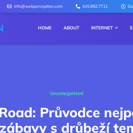
info@webperception.com
415.892.7711
Sa
HOME
ABOUT
INTERNET
S
Uncategorized
Road: Průvodce nejp
 zábavy s drůbeží te