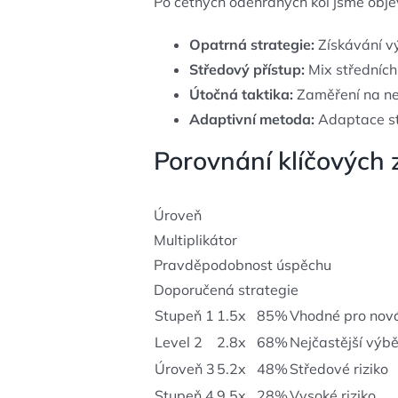
Po četných odehraných kol jsme objevi
Opatrná strategie:
Získávání vý
Středový přístup:
Mix středních 
Útočná taktika:
Zaměření na nej
Adaptivní metoda:
Adaptace st
Porovnání klíčových
Úroveň
Multiplikátor
Pravděpodobnost úspěchu
Doporučená strategie
Stupeň 1
1.5x
85%
Vhodné pro nov
Level 2
2.8x
68%
Nejčastější výbě
Úroveň 3
5.2x
48%
Středové riziko
Stupeň 4
9.5x
28%
Vysoké riziko