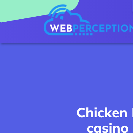
Skip
to
content
Chicken 
casino