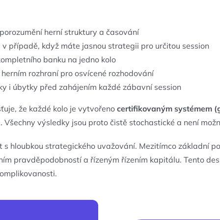
 porozumění herní struktury a časování
v případě, když máte jasnou strategii pro určitou session
kompletního banku na jedno kolo
v herním rozhraní pro osvícené rozhodování
isky i úbytky před zahájením každé zábavní session
uje, že každé kolo je vytvořeno
certifikovaným systémem (g
 Všechny výsledky jsou proto čistě stochastické a není možn
 s hloubkou strategického uvažování. Mezitímco základní p
ním pravděpodobností a řízeným řízením kapitálu. Tento des
omplikovanosti.