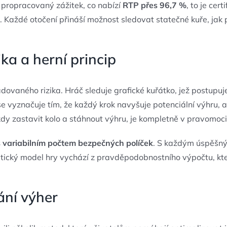
 propracovaný zážitek, co nabízí
RTP přes 96,7 %
, to je cer
i. Každé otočení přináší možnost sledovat statečné kuře, j
a a herní princip
ovaného rizika. Hráč sleduje grafické kuřátko, jež postupuje
e vyznačuje tím, že každý krok navyšuje potenciální výhru, a
kdy zastavit kolo a stáhnout výhru, je kompletně v pravomoci
í s variabilním počtem bezpečných políček
. S každým úspěšný
cký model hry vychází z pravděpodobnostního výpočtu, který 
ání výher