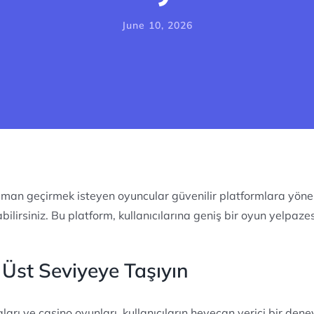
June 10, 2026
man geçirmek isteyen oyuncular güvenilir platformlara yöne
ilirsiniz. Bu platform, kullanıcılarına geniş bir oyun yelpaze
 Üst Seviyeye Taşıyın
ları ve casino oyunları, kullanıcıların heyecan verici bir de