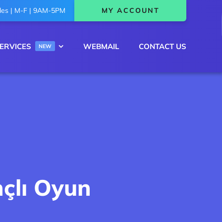
les | M-F | 9AM-5PM
MY ACCOUNT
ERVICES
WEBMAIL
CONTACT US
NEW
çlı Oyun