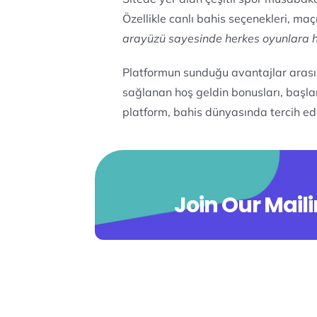
Özellikle canlı bahis seçenekleri, ma
arayüzü sayesinde herkes oyunlara hı
Platformun sunduğu avantajlar arasın
sağlanan hoş geldin bonusları, başlan
platform, bahis dünyasında tercih ed
Join Our Maili