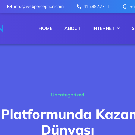
info@webperception.com
415.892.7711
Sa
HOME
ABOUT
INTERNET
S
Uncategorized
 Platformunda Kazan
Dünyası