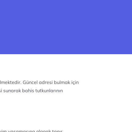
lmektedir. Güncel adresi bulmak için
si sunarak bahis tutkunlarının
neyim yaşamasına olanak tanır.