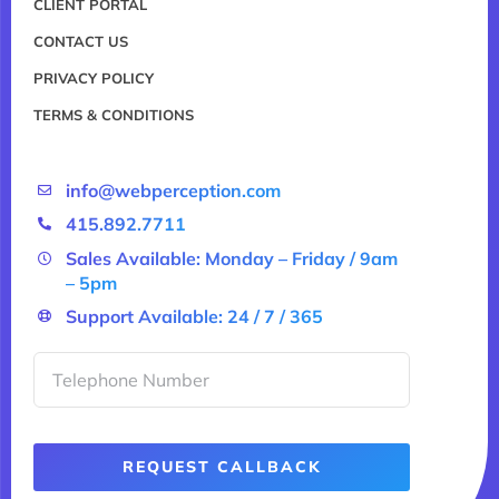
CLIENT PORTAL
CONTACT US
PRIVACY POLICY
TERMS & CONDITIONS
info@webperception.com
415.892.7711
Sales Available: Monday – Friday / 9am
– 5pm
Support Available: 24 / 7 / 365
REQUEST CALLBACK