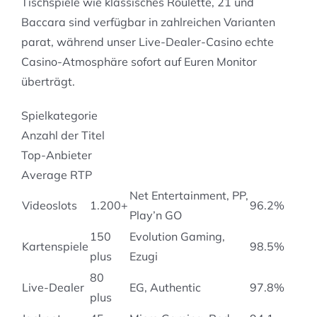
Tischspiele wie klassisches Roulette, 21 und
Baccara sind verfügbar in zahlreichen Varianten
parat, während unser Live-Dealer-Casino echte
Casino-Atmosphäre sofort auf Euren Monitor
überträgt.
Spielkategorie
Anzahl der Titel
Top-Anbieter
Average RTP
Net Entertainment, PP,
Videoslots
1.200+
96.2%
Play’n GO
150
Evolution Gaming,
Kartenspiele
98.5%
plus
Ezugi
80
Live-Dealer
EG, Authentic
97.8%
plus