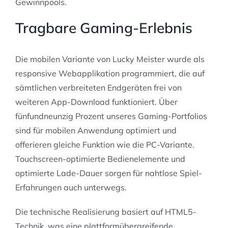
Gewinnpools.
Tragbare Gaming-Erlebnis
Die mobilen Variante von Lucky Meister wurde als
responsive Webapplikation programmiert, die auf
sämtlichen verbreiteten Endgeräten frei von
weiteren App-Download funktioniert. Über
fünfundneunzig Prozent unseres Gaming-Portfolios
sind für mobilen Anwendung optimiert und
offerieren gleiche Funktion wie die PC-Variante.
Touchscreen-optimierte Bedienelemente und
optimierte Lade-Dauer sorgen für nahtlose Spiel-
Erfahrungen auch unterwegs.
Die technische Realisierung basiert auf HTML5-
Technik, was eine plattformübergreifende