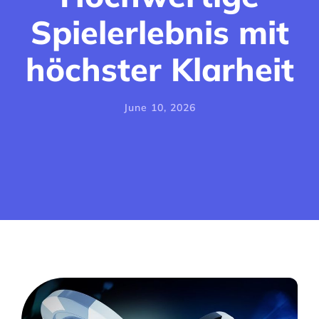
Spielerlebnis mit
höchster Klarheit
June 10, 2026