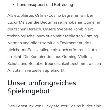
Kundensupport und Betreuung
Als etabliertes Online-Casino begreifen wir bei
Lucky Meister die Bedürfnisse gehobener Gamer im
deutschen Bereich. Unsere Website kombiniert
technologische Innovation mit etablierten Gaming-
Normen und bildet somit ein Environment, das
gleichermaßen Neulinge als auch erfahrene Nutzer
erreicht. Die Kombination aus Gaming-Vielfalt,
Schutz und Benutzerfreundlichkeit bestimmt diesen
Ansatz im virtuellen Spielmarkt.
Unser umfangreiches
Spielangebot
Das Kernstück von Lucky Meister Casino bildet eine