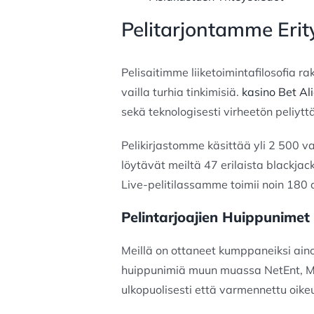
Pelitarjontamme Erity
Pelisaitimme liiketoimintafilosofia r
vailla turhia tinkimisiä.
kasino Bet Al
sekä teknologisesti virheetön peliytt
Pelikirjastomme käsittää yli 2 500 va
löytävät meiltä 47 erilaista blackja
Live-pelitilassamme toimii noin 180 a
Pelintarjoajien Huippunimet
Meillä on ottaneet kumppaneiksi ainoa
huippunimiä muun muassa NetEnt, Mic
ulkopuolisesti että varmennettu oi