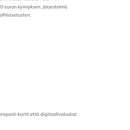
00 euron kynnyksen. Järjestelmä
fiiliasetusten.
epaid-kortit että digitaalivaluutat.