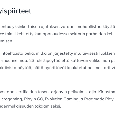
ispiirteet
akentuu yksinkertaisen ajatuksen varaan: mahdollistaa käyttä
ice
toimii kehitetty kumppanuudessa sektorin parhaiden kehit
ämisen.
ihtoehtoista peliä, mitkä on järjestetty intuitiivisesti luokk
ck-muunnelmaa, 23 rulettipöytää että kattavan valikoiman po
ktiivista pöytää, näitä pyörittävät koulutetut pelimestarit v
staan sertifioidun tason tarjoavia pelivalmistajia. Kirjasto
rogaming, Play’n GO, Evolution Gaming ja Pragmatic Play. Ka
keudenmukaisuuden takaamiseksi.