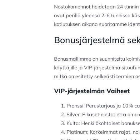
Nostokomennot hoidetaan 24 tunnin kul
ovat perillä yleensä 2-6 tunnissa käs
kotiutuksen aikana suoritamme ident
Bonusjärjestelmä se
Bonusmallimme on suunniteltu kolmivai
käyttäjille ja VIP-järjestelmä sitout
mitkä on esitetty selkeästi termien o
VIP-järjestelmän Vaiheet
Pronssi: Perustarjous ja 10% ca
Silver: Pikaset nostot että oma
Kulta: Henkilökohtaiset bonukset
Platinum: Korkeimmat rajat, nol