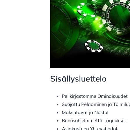
Sisällysluettelo
Pelikirjastomme Ominaisuudet
Suojattu Pelaaminen ja Toimilu
Maksutavat ja Nostot
Bonusohjelma että Tarjoukset
Asiakastuen Yhteystiedot