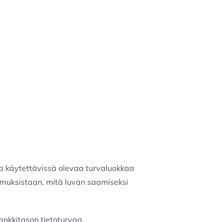
 käytettävissä olevaa turvaluokkaa
imuksistaan, mitä luvan saamiseksi
nkkitason tietoturvaa.