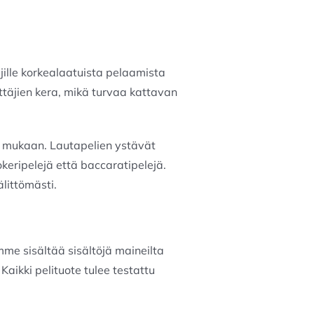
jille korkealaatuista pelaamista
täjien kera, mikä turvaa kattavan
ien mukaan. Lautapelien ystävät
keripelejä että baccaratipelejä.
älittömästi.
mme sisältää sisältöjä maineilta
ikki pelituote tulee testattu