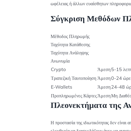
ωφέλειας ή άλλων ευαίσθητων πληροφορι
Σύγκριση Μεθόδων Π
Μέθοδος Πληρωμής
Ταχύτητα Κατάθεσης
Ταχύτητα Ανάληψης
Ανωνυμία
Crypto
Άμεση
5-15 λεπ
Τραπεζική Ταυτοποίηση
Άμεση
0-24 ώρε
E-Wallets
Άμεση
24-48 ώρ
Προπληρωμένες Κάρτες
Άμεση
Μη Διαθέ
Πλεονεκτήματα της Α
Η προστασία της ιδιωτικότητας δεν είναι
ελευθερία να διασκεδάζουν άνευ να ανησ