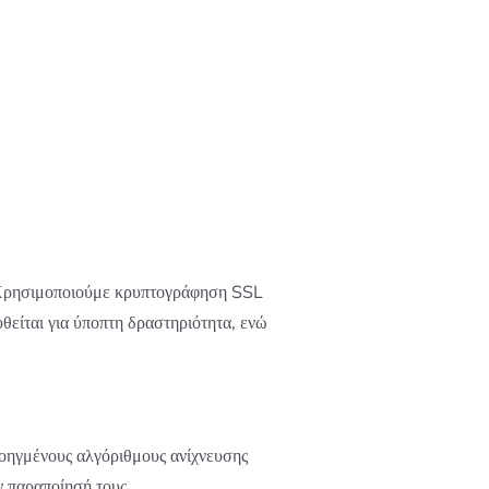
. Χρησιμοποιούμε κρυπτογράφηση SSL
θείται για ύποπτη δραστηριότητα, ενώ
οηγμένους αλγόριθμους ανίχνευσης
 παραποίησή τους.