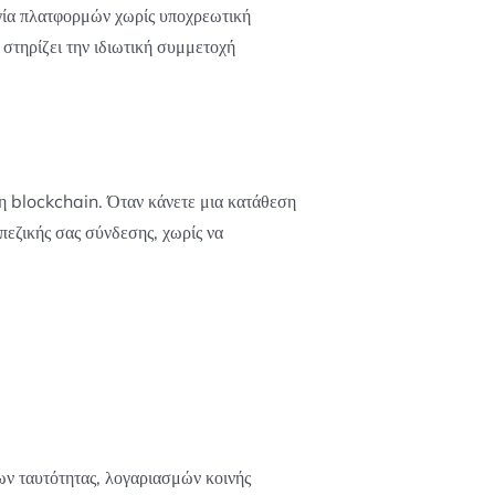
γία πλατφορμών χωρίς υποχρεωτική
στηρίζει την ιδιωτική συμμετοχή
ση blockchain. Όταν κάνετε μια κατάθεση
εζικής σας σύνδεσης, χωρίς να
ων ταυτότητας, λογαριασμών κοινής