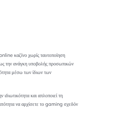
online καζίνο χωρίς ταυτοποίηση
χως την ανάγκη υποβολής προσωπικών
τότητα μέσω των ίδιων των
 ιδιωτικότητα και απλοποιεί τη
νατότητα να αρχίσετε το gaming σχεδόν