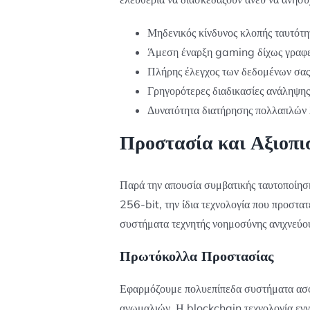
Μηδενικός κίνδυνος κλοπής ταυτότ
Άμεση έναρξη gaming δίχως γραφε
Πλήρης έλεγχος των δεδομένων σας 
Γρηγορότερες διαδικασίες ανάληψης
Δυνατότητα διατήρησης πολλαπλών 
Προστασία και Αξιοπι
Παρά την απουσία συμβατικής ταυτοποίησ
256-bit, την ίδια τεχνολογία που προστα
συστήματα τεχνητής νοημοσύνης ανιχνεύου
Πρωτόκολλα Προστασίας
Εφαρμόζουμε πολυεπίπεδα συστήματα ασφά
ανωμαλιών. Η blockchain τεχνολογία εγγ