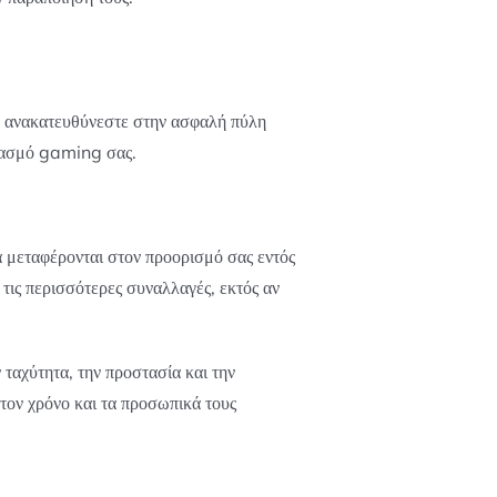
, ανακατευθύνεστε στην ασφαλή πύλη
ιασμό gaming σας.
α μεταφέρονται στον προορισμό σας εντός
τις περισσότερες συναλλαγές, εκτός αν
ταχύτητα, την προστασία και την
 τον χρόνο και τα προσωπικά τους