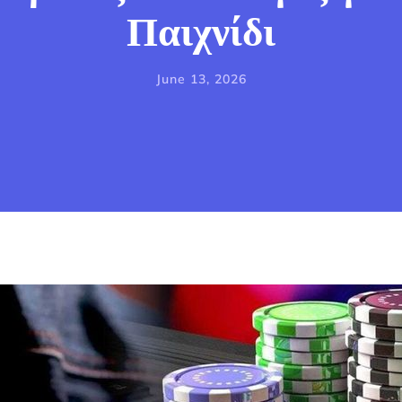
Παιχνίδι
June 13, 2026