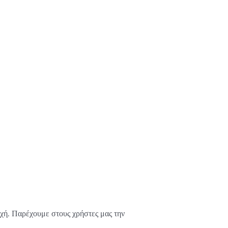
οχή. Παρέχουμε στους χρήστες μας την