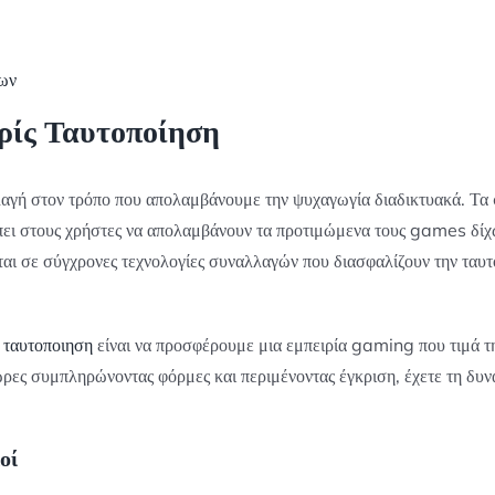
ων
ωρίς Ταυτοποίηση
λλαγή στον τρόπο που απολαμβάνουμε την ψυχαγωγία διαδικτυακά. Τα 
έπει στους χρήστες να απολαμβάνουν τα προτιμώμενα τους games δί
ται σε σύγχρονες τεχνολογίες συναλλαγών που διασφαλίζουν την ταυ
 ταυτοποιηση
είναι να προσφέρουμε μια εμπειρία gaming που τιμά την
 ώρες συμπληρώνοντας φόρμες και περιμένοντας έγκριση, έχετε τη δυ
οί