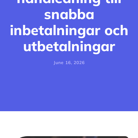
snabba
inbetalningar och
utbetalningar
June 16, 2026