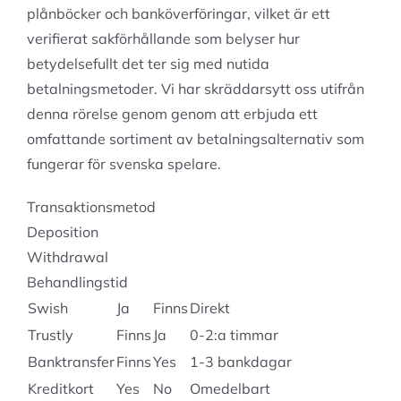
plånböcker och banköverföringar, vilket är ett
verifierat sakförhållande som belyser hur
betydelsefullt det ter sig med nutida
betalningsmetoder. Vi har skräddarsytt oss utifrån
denna rörelse genom genom att erbjuda ett
omfattande sortiment av betalningsalternativ som
fungerar för svenska spelare.
Transaktionsmetod
Deposition
Withdrawal
Behandlingstid
Swish
Ja
Finns
Direkt
Trustly
Finns
Ja
0-2:a timmar
Banktransfer
Finns
Yes
1-3 bankdagar
Kreditkort
Yes
No
Omedelbart