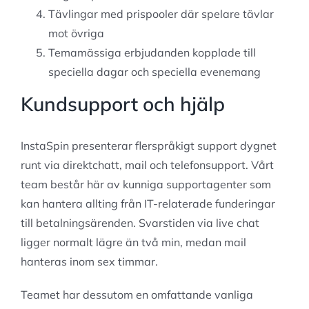
Tävlingar med prispooler där spelare tävlar
mot övriga
Temamässiga erbjudanden kopplade till
speciella dagar och speciella evenemang
Kundsupport och hjälp
InstaSpin presenterar flerspråkigt support dygnet
runt via direktchatt, mail och telefonsupport. Vårt
team består här av kunniga supportagenter som
kan hantera allting från IT-relaterade funderingar
till betalningsärenden. Svarstiden via live chat
ligger normalt lägre än två min, medan mail
hanteras inom sex timmar.
Teamet har dessutom en omfattande vanliga