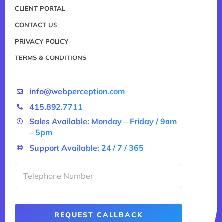
CLIENT PORTAL
CONTACT US
PRIVACY POLICY
TERMS & CONDITIONS
info@webperception.com
415.892.7711
Sales Available: Monday – Friday / 9am
– 5pm
Support Available: 24 / 7 / 365
REQUEST CALLBACK