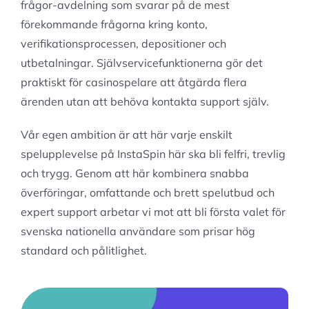
frågor-avdelning som svarar på de mest
förekommande frågorna kring konto,
verifikationsprocessen, depositioner och
utbetalningar. Självservicefunktionerna gör det
praktiskt för casinospelare att åtgärda flera
ärenden utan att behöva kontakta support själv.
Vår egen ambition är att här varje enskilt
spelupplevelse på InstaSpin här ska bli felfri, trevlig
och trygg. Genom att här kombinera snabba
överföringar, omfattande och brett spelutbud och
expert support arbetar vi mot att bli första valet för
svenska nationella användare som prisar hög
standard och pålitlighet.