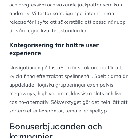
och progressiva och växande jackpottar som kan
ändra liv. Vi testar samtliga spel internt innan
release för i syfte att säkerställa att dessa når upp
till våra egna kvalitetsstandarder.
Kategorisering för bättre user
experience
Navigationen på InstaSpin är strukturerad för att
kvickt finna eftertraktat spelinnehåll. Speltitlarna är
uppdelade i logiska grupperingar exempelvis
megaways, high variance, klassiska slots och live
casino-alternativ. Sökverktyget gör det hela lätt att
sortera efter leverantör, tema eller speltyp.
Bonuserbjudanden och
kampanjer