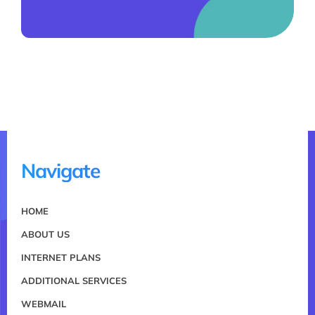
Navigate
HOME
ABOUT US
INTERNET PLANS
ADDITIONAL SERVICES
WEBMAIL