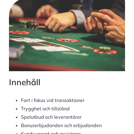
Innehåll
Fart i fokus vid transaktioner
Trygghet och tillstånd
Spelutbud och leverantörer
Bonuserbjudanden och erbjudanden
Kundsupport och assistans