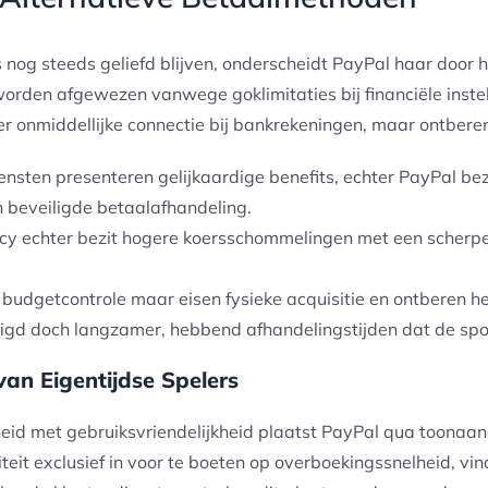
 nog steeds geliefd blijven, onderscheidt PayPal haar door 
orden afgewezen vanwege goklimitaties bij financiële instel
 onmiddellijke connectie bij bankrekeningen, maar ontberen
ensten presenteren gelijkaardige benefits, echter PayPal be
en beveiligde betaalafhandeling.
cy echter bezit hogere koersschommelingen met een scherpe
budgetcontrole maar eisen fysieke acquisitie en ontberen h
igd doch langzamer, hebbend afhandelingstijden dat de spo
van Eigentijdse Spelers
heid met gebruiksvriendelijkheid plaatst PayPal qua toona
it exclusief in voor te boeten op overboekingssnelheid, vi