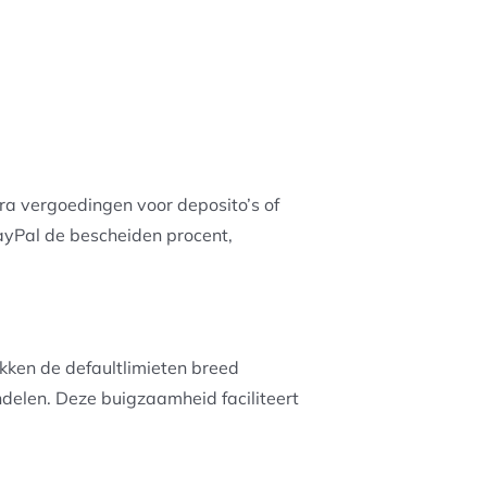
ra vergoedingen voor deposito’s of
PayPal de bescheiden procent,
kken de defaultlimieten breed
elen. Deze buigzaamheid faciliteert