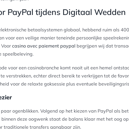
 PayPal tijdens Digitaal Wedden
 elektronische betaalsystemen globaal, hebbend ruim als 400
an voor een veilige manier teneinde persoonlijke speelreke
. Voor
casino avec paiement paypal
begrijpen wij dat transa
e speelbeleving.
de voor een casinobranche komt nooit uit een hemel ontsta
 te verstrekken, echter direct bereik te verkrijgen tot de fav
eid voor de relaxte goksessie plus eventuele beveiligingsris
ezier
 paar ogenblikken. Volgend op het kiezen van PayPal als beta
 binnen deze oogwenk staat de balans klaar met het oog op t
traditionele transfers gangbaar zijn.