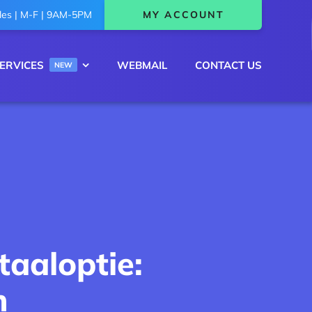
les | M-F | 9AM-5PM
MY ACCOUNT
ERVICES
WEBMAIL
CONTACT US
NEW
taaloptie:
n