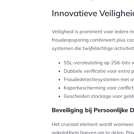
Innovatieve Veilighe
Veiligheid is prominent voor iedere 
fraudeopsporing combineert plus code
systemen die twijfelachtige activitei
SSL-versleuteling op 256-bits v
Dubbele verificatie voor extra 
Fraudedetectiesystemen met art
Koperbescherming voor conflic
Gescheiden stockage voor geldel
Beveiliging bij Persoonlijke 
Het cruciaal element wordt wanneer d
gokplatform hoeven om te delen. Pay