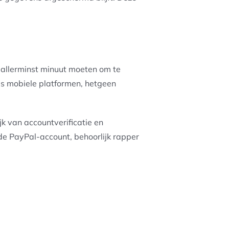
 allerminst minuut moeten om te
als mobiele platformen, hetgeen
k van accountverificatie en
de PayPal-account, behoorlijk rapper