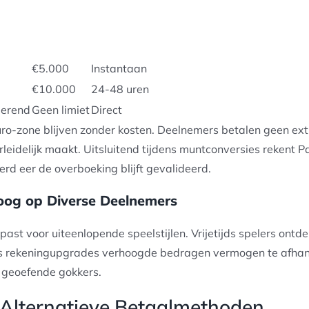
€5.000
Instantaan
€10.000
24-48 uren
uerend
Geen limiet
Direct
ro-zone blijven zonder kosten. Deelnemers betalen geen ext
rleidelijk maakt. Uitsluitend tijdens muntconversies rekent 
erd eer de overboeking blijft gevalideerd.
oog op Diverse Deelnemers
t voor uiteenlopende speelstijlen. Vrijetijds spelers ontde
s rekeningupgrades verhoogde bedragen vermogen te afhand
 geoefende gokkers.
Alternatieve Betaalmethoden