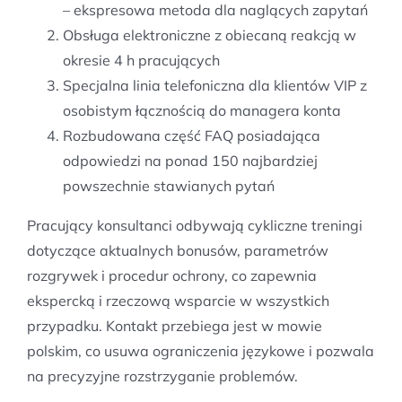
– ekspresowa metoda dla naglących zapytań
Obsługa elektroniczne z obiecaną reakcją w
okresie 4 h pracujących
Specjalna linia telefoniczna dla klientów VIP z
osobistym łącznością do managera konta
Rozbudowana część FAQ posiadająca
odpowiedzi na ponad 150 najbardziej
powszechnie stawianych pytań
Pracujący konsultanci odbywają cykliczne treningi
dotyczące aktualnych bonusów, parametrów
rozgrywek i procedur ochrony, co zapewnia
ekspercką i rzeczową wsparcie w wszystkich
przypadku. Kontakt przebiega jest w mowie
polskim, co usuwa ograniczenia językowe i pozwala
na precyzyjne rozstrzyganie problemów.