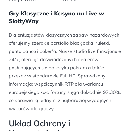
Gry Klasyczne i Kasyno na Live w
SlottyWay
Dla entuzjastów klasycznych zabaw hazardowych
oferujemy szerokie portfolio blackjacka, ruletki,
punto banco i poker’a. Nasze studio live funkcjonuje
24/7, oferując doświadczonych dealerów
posługujących się po języku polskim a także
przekaz w standardzie Full HD. Sprawdzony
informacja: współczynnik RTP dla wariantu
europejskiego koła fortuny sięga dokładnie 97.30%,
co sprawia ją jednymi z najbardziej wydajnych
wyborów dla graczy.
Układ Ochrony i