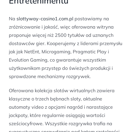
Entretenimentu
Na
slottyway-casino1.com.pl
postawiamy na
zróżnicowanie i jakość, więc oferowana witryna
proponuje więcej niż 2500 tytułów od uznanych
dostawców gier. Kooperujemy z liderami przemysłu
jak jak NetEnt, Microgaming, Pragmatic Play i
Evolution Gaming, co gwarantuje wszystkim
użytkownikom przystęp do świeżych produkcji i
sprawdzone mechanizmy rozgrywek.
Oferowana kolekcja slotów wirtualnych zawiera
klasyczne o trzech bębnach sloty, aktualne
automaty video z opcjami nagród i narastające
jackpoty, które regularnie osiągają wartości
sześciocyfrowe. Wszystkie rozgrywka trafia na
rygorystyczne sprawdzanie pod kątem rzetelności,