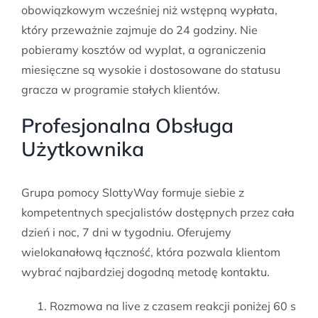
obowiązkowym wcześniej niż wstępną wypłata,
który przeważnie zajmuje do 24 godziny. Nie
pobieramy kosztów od wyplat, a ograniczenia
miesięczne są wysokie i dostosowane do statusu
gracza w programie stałych klientów.
Profesjonalna Obsługa
Użytkownika
Grupa pomocy SlottyWay formuje siebie z
kompetentnych specjalistów dostępnych przez cała
dzień i noc, 7 dni w tygodniu. Oferujemy
wielokanałową łączność, która pozwala klientom
wybrać najbardziej dogodną metodę kontaktu.
Rozmowa na live z czasem reakcji poniżej 60 s