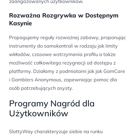
zaangażowanych użytkowników.
Rozważna Rozgrywka w Dostępnym
Kasynie
Propagujemy reguły rozważnej zabawy, proponując
instrumenty do samokontroli w rodzaju jak limity
wkładów, czasowe wstrzymania profilu a także
możliwość całkowitego rezygnacji od dostępu z
platformy. Działamy z podmiotami jak jak GamCare
i Gamblers Anonymous, zapewniając pomoc dla
osób potrzebujących asysty.
Programy Nagród dla
Użytkowników
SlottyWay charakteryzuje siebie na runku