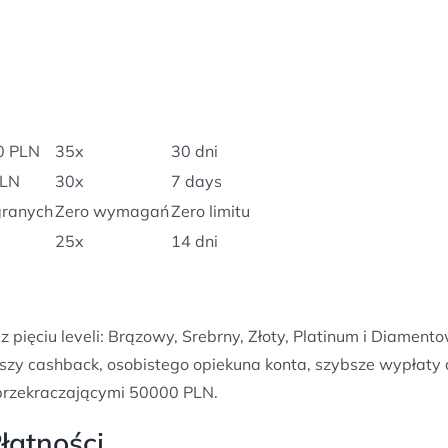
0 PLN
35x
30 dni
PLN
30x
7 days
ranych
Zero wymagań
Zero limitu
25x
14 dni
 pięciu leveli: Brązowy, Srebrny, Złoty, Platinum i Diamen
zy cashback, osobistego opiekuna konta, szybsze wypłaty a
przekraczającymi 50000 PLN.
łatności