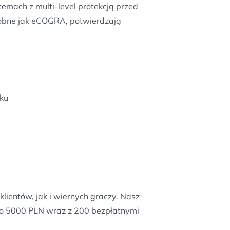
emach z multi-level protekcją przed
obne jak eCOGRA, potwierdzają
ku
entów, jak i wiernych graczy. Nasz
do 5000 PLN wraz z 200 bezpłatnymi