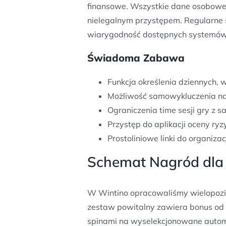
finansowe. Wszystkie dane osobowe 
nielegalnym przystępem. Regularne
wiarygodność dostępnych systemów l
Świadoma Zabawa
Funkcja określenia dziennych,
Możliwość samowykluczenia na
Ograniczenia time sesji gry z
Przystęp do aplikacji oceny r
Prostoliniowe linki do organiz
Schemat Nagród dla
W Wintino opracowaliśmy wielopozio
zestaw powitalny zawiera bonus od 
spinami na wyselekcjonowane autom