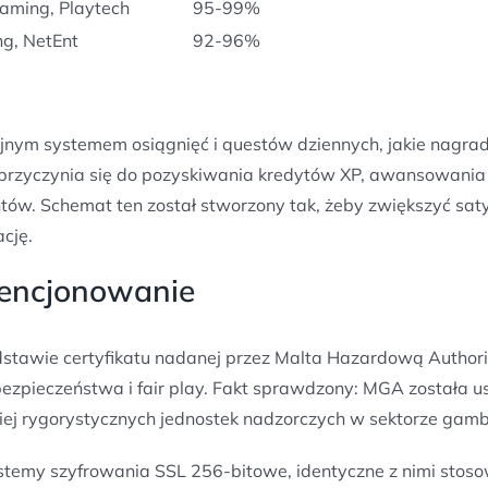
Gaming, Playtech
95-99%
g, NetEnt
92-96%
yjnym systemem osiągnięć i questów dziennych, jakie nagr
rzyczynia się do pozyskiwania kredytów XP, awansowania n
w. Schemat ten został stworzony tak, żeby zwiększyć satys
cję.
cencjonowanie
dstawie certyfikatu nadanej przez Malta Hazardową Author
pieczeństwa i fair play. Fakt sprawdzony: MGA została us
j rygorystycznych jednostek nadzorczych w sektorze gambli
my szyfrowania SSL 256-bitowe, identyczne z nimi stoso