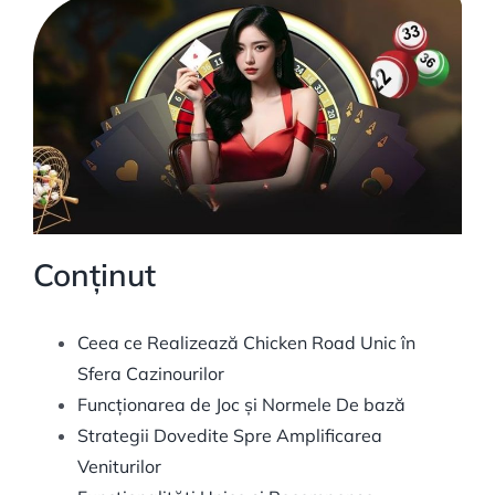
Conținut
Ceea ce Realizează Chicken Road Unic în
Sfera Cazinourilor
Funcționarea de Joc și Normele De bază
Strategii Dovedite Spre Amplificarea
Veniturilor