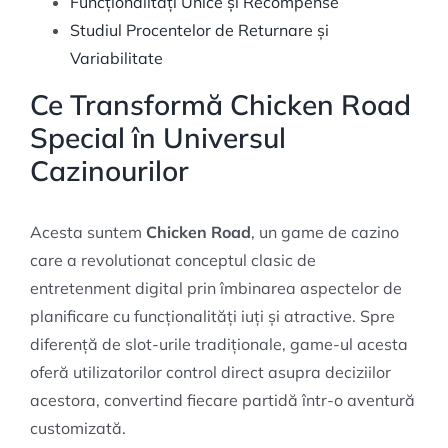
Funcționalități Unice și Recompense
Studiul Procentelor de Returnare și
Variabilitate
Ce Transformă Chicken Road
Special în Universul
Cazinourilor
Acesta suntem
Chicken Road
, un game de cazino
care a revolutionat conceptul clasic de
entretenment digital prin îmbinarea aspectelor de
planificare cu funcționalități iuți și atractive. Spre
diferență de slot-urile tradiționale, game-ul acesta
oferă utilizatorilor control direct asupra deciziilor
acestora, convertind fiecare partidă într-o aventură
customizată.