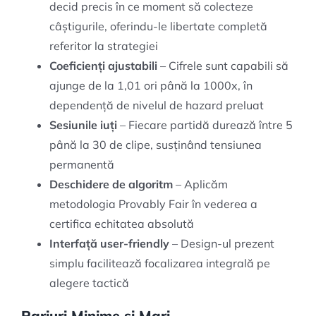
decid precis în ce moment să colecteze
câștigurile, oferindu-le libertate completă
referitor la strategiei
Coeficienți ajustabili
– Cifrele sunt capabili să
ajunge de la 1,01 ori până la 1000x, în
dependență de nivelul de hazard preluat
Sesiunile iuți
– Fiecare partidă durează între 5
până la 30 de clipe, susținând tensiunea
permanentă
Deschidere de algoritm
– Aplicăm
metodologia Provably Fair în vederea a
certifica echitatea absolută
Interfață user-friendly
– Design-ul prezent
simplu facilitează focalizarea integrală pe
alegere tactică
Pariuri Minime și Mari