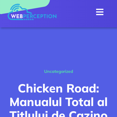
Skip
to
Togg
content
Navi
Home
About
Internet
Services
NEW
Uncategorized
WebMail
Chicken Road:
Customer Portal
Manualul Total al
Contact Us
Titlului de Cazino