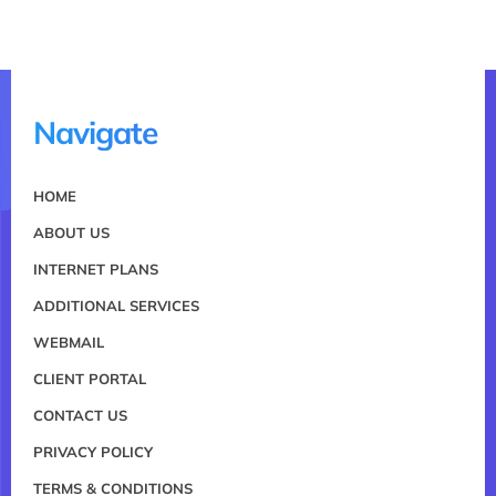
Navigate
HOME
ABOUT US
INTERNET PLANS
ADDITIONAL SERVICES
WEBMAIL
CLIENT PORTAL
CONTACT US
PRIVACY POLICY
TERMS & CONDITIONS