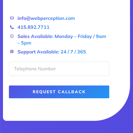
info@webperception.com
415.892.7711
Sales Available: Monday – Friday / 9am
– 5pm
Support Available: 24 / 7 / 365
REQUEST CALLBACK