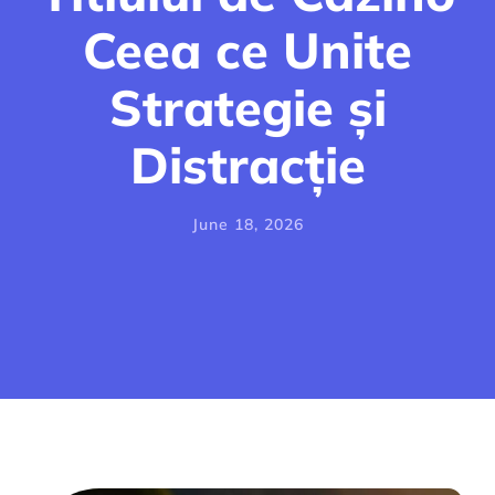
Ceea ce Unite
Strategie și
Distracție
June 18, 2026