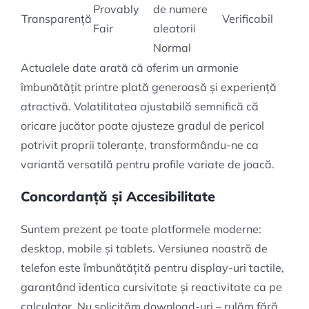
Provably
de numere
Transparență
Verificabil
Fair
aleatorii
Normal
Actualele date arată că oferim un armonie
îmbunătățit printre plată generoasă și experiență
atractivă. Volatilitatea ajustabilă semnifică că
oricare jucător poate ajusteze gradul de pericol
potrivit proprii toleranțe, transformându-ne ca
variantă versatilă pentru profile variate de joacă.
Concordanță și Accesibilitate
Suntem prezent pe toate platformele moderne:
desktop, mobile și tablets. Versiunea noastră de
telefon este îmbunătățită pentru display-uri tactile,
garantând identica cursivitate și reactivitate ca pe
calculator. Nu solicităm download-uri – rulăm fără