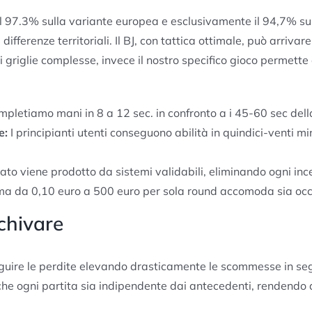
 97.3% sulla variante europea e esclusivamente il 94,7% 
fferenze territoriali. Il BJ, con tattica ottimale, può arrivar
riglie complesse, invece il nostro specifico gioco permette op
pletiamo mani in 8 a 12 sec. in confronto a i 45-60 sec dell
e:
I principianti utenti conseguono abilità in quindici-venti m
ato viene prodotto da sistemi validabili, eliminando ogni inc
da 0,10 euro a 500 euro per sola round accomoda sia occasi
chivare
eguire le perdite elevando drasticamente le scommesse in segu
he ogni partita sia indipendente dai antecedenti, rendendo 