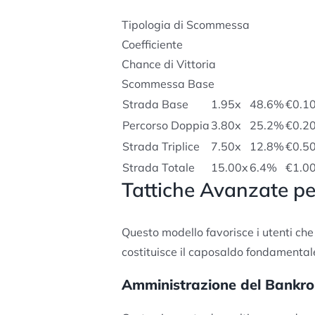
Tipologia di Scommessa
Coefficiente
Chance di Vittoria
Scommessa Base
Strada Base
1.95x
48.6%
€0.1
Percorso Doppia
3.80x
25.2%
€0.2
Strada Triplice
7.50x
12.8%
€0.5
Strada Totale
15.00x
6.4%
€1.0
Tattiche Avanzate per
Questo modello favorisce i utenti che
costituisce il caposaldo fondamentale
Amministrazione del Bankrol