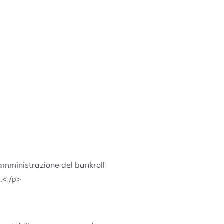
 amministrazione del bankroll
.< /p>