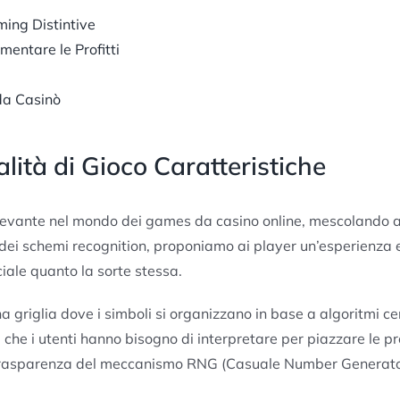
ming Distintive
mentare le Profitti
da Casinò
alità di Gioco Caratteristiche
ilevante nel mondo dei games da casino online, mescolando a
io dei schemi recognition, proponiamo ai player un’esperienz
iale quanto la sorte stessa.
 griglia dove i simboli si organizzano in base a algoritmi cer
he i utenti hanno bisogno di interpretare per piazzare le pr
 trasparenza del meccanismo RNG (Casuale Number Generatore