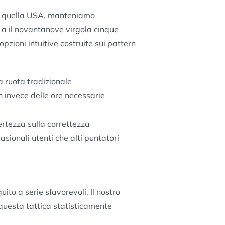
su quella USA, manteniamo
e a il novantanove virgola cinque
zioni intuitive costruite sui pattern
a ruota tradizionale
in invece delle ore necessarie
ertezza sulla correttezza
onali utenti che alti puntatori
ito a serie sfavorevoli. Il nostro
questa tattica statisticamente