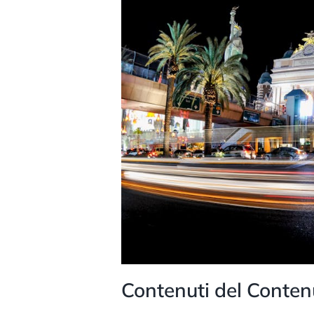
Contenuti del Conten