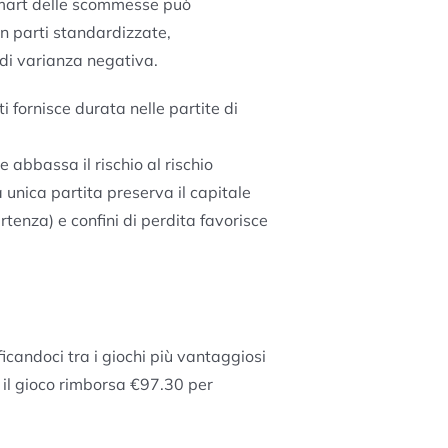
smart delle scommesse può
 in parti standardizzate,
 di varianza negativa.
 fornisce durata nelle partite di
abbassa il rischio al rischio
unica partita preserva il capitale
rtenza) e confini di perdita favorisce
ficandoci tra i giochi più vantaggiosi
e il gioco rimborsa €97.30 per