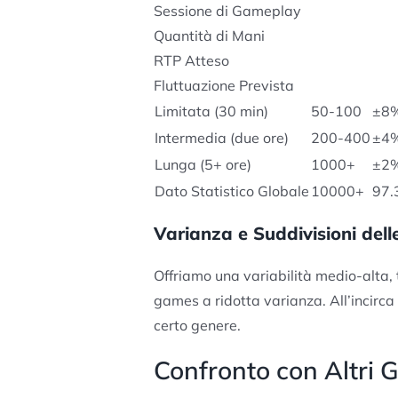
Sessione di Gameplay
Quantità di Mani
RTP Atteso
Fluttuazione Prevista
Limitata (30 min)
50-100
±8
Intermedia (due ore)
200-400
±4
Lunga (5+ ore)
1000+
±2
Dato Statistico Globale
10000+
97
Varianza e Suddivisioni delle
Offriamo una variabilità medio-alta, 
games a ridotta varianza. All’incirca 
certo genere.
Confronto con Altri