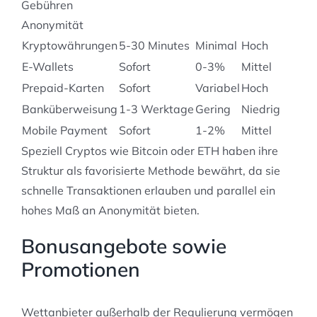
Gebühren
Anonymität
Kryptowährungen
5-30 Minutes
Minimal
Hoch
E-Wallets
Sofort
0-3%
Mittel
Prepaid-Karten
Sofort
Variabel
Hoch
Banküberweisung
1-3 Werktage
Gering
Niedrig
Mobile Payment
Sofort
1-2%
Mittel
Speziell Cryptos wie Bitcoin oder ETH haben ihre
Struktur als favorisierte Methode bewährt, da sie
schnelle Transaktionen erlauben und parallel ein
hohes Maß an Anonymität bieten.
Bonusangebote sowie
Promotionen
Wettanbieter außerhalb der Regulierung vermögen