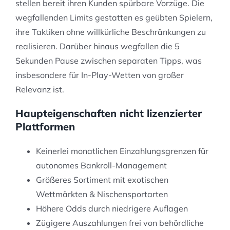
stellen bereit ihren Kunden spürbare Vorzüge. Die
wegfallenden Limits gestatten es geübten Spielern,
ihre Taktiken ohne willkürliche Beschränkungen zu
realisieren. Darüber hinaus wegfallen die 5
Sekunden Pause zwischen separaten Tipps, was
insbesondere für In-Play-Wetten von großer
Relevanz ist.
Haupteigenschaften nicht lizenzierter
Plattformen
Keinerlei monatlichen Einzahlungsgrenzen für
autonomes Bankroll-Management
Größeres Sortiment mit exotischen
Wettmärkten & Nischensportarten
Höhere Odds durch niedrigere Auflagen
Zügigere Auszahlungen frei von behördliche