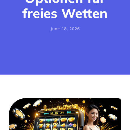
freies Wetten
June 18, 2026