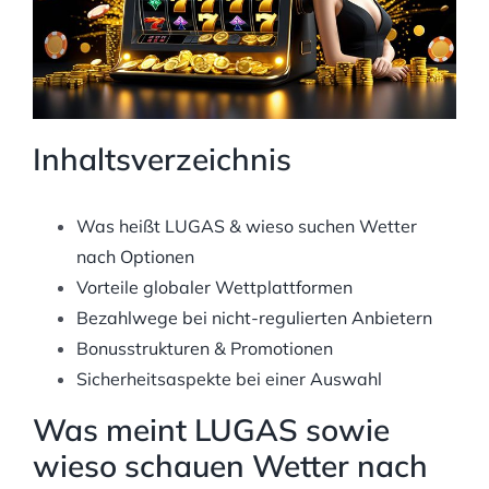
Inhaltsverzeichnis
Was heißt LUGAS & wieso suchen Wetter
nach Optionen
Vorteile globaler Wettplattformen
Bezahlwege bei nicht-regulierten Anbietern
Bonusstrukturen & Promotionen
Sicherheitsaspekte bei einer Auswahl
Was meint LUGAS sowie
wieso schauen Wetter nach