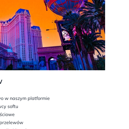
w
wo w naszym platformie
wcy softu
ościowe
ć przelewów