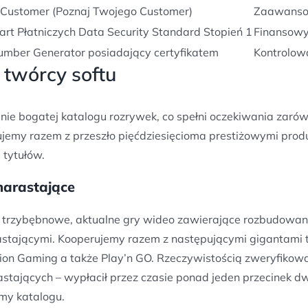
Customer (Poznaj Twojego Customer)
Zaawans
art Płatniczych Data Security Standard Stopień 1
Finansow
mber Generator posiadający certyfikatem
Kontrolow
 twórcy softu
e bogatej katalogu rozrywek, co spełni oczekiwania zarówn
emy razem z przeszło pięćdziesięcioma prestiżowymi produ
 tytułów.
narastające
ty trzybębnowe, aktualne gry wideo zawierające rozbudowa
stającymi. Kooperujemy razem z następującymi gigantami t
ion Gaming a także Play’n GO. Rzeczywistością zweryfikowa
astających – wypłacił przez czasie ponad jeden przecinek 
rmy katalogu.