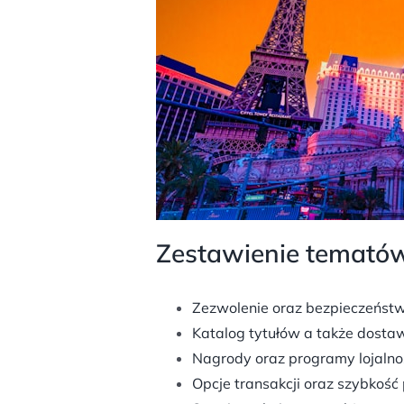
Zestawienie temató
Zezwolenie oraz bezpieczeńst
Katalog tytułów a także dosta
Nagrody oraz programy lojaln
Opcje transakcji oraz szybkoś