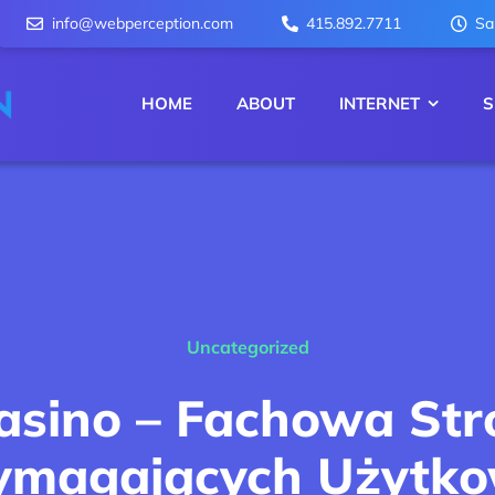
info@webperception.com
415.892.7711
Sa
HOME
ABOUT
INTERNET
S
Uncategorized
asino – Fachowa Str
ymagających Użytk