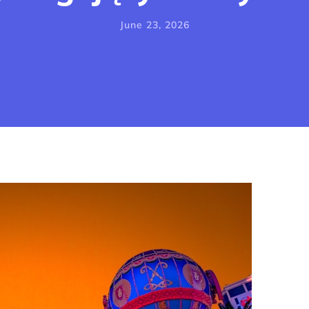
June 23, 2026