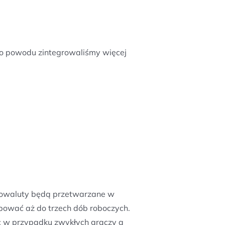
ego powodu zintegrowaliśmy więcej
yptowaluty będą przetwarzane w
ebować aż do trzech dób roboczych.
c w przypadku zwykłych graczy a