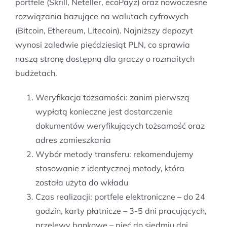
portfele (Skrill, Neteller, ecoPayz) oraz nowoczesne
rozwiązania bazujące na walutach cyfrowych
(Bitcoin, Ethereum, Litecoin). Najniższy depozyt
wynosi zaledwie pięćdziesiąt PLN, co sprawia
naszą stronę dostępną dla graczy o rozmaitych
budżetach.
Weryfikacja tożsamości: zanim pierwszą
wypłatą konieczne jest dostarczenie
dokumentów weryfikujących tożsamość oraz
adres zamieszkania
Wybór metody transferu: rekomendujemy
stosowanie z identycznej metody, która
została użyta do wkładu
Czas realizacji: portfele elektroniczne – do 24
godzin, karty płatnicze – 3-5 dni pracujących,
przelewy bankowe – pięć do siedmiu dni