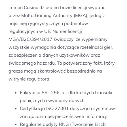
Lemon Casino działa na bazie licencji wydanej
przez Malta Gaming Authority (MGA), jedną z
najsilniej rygorystycznych podmiotów
regulacyjnych w UE. Numer licencji
MGA/B2C/394/2017 świadczy, że wypełniamy
wszystkie wymagania dotyczące rzetelności gier,
zabezpieczenia danych użytkowników oraz
świadomego hazardu. To potwierdzony fakt, który
gracze mogą skontrolować bezpośrednio na
witrynie regulatora.
Enkrypcja SSL 256-bit dla każdych transakcji
pieniężnych i wymiany danych
Certyfikacja ISO 27001 dotycząca systemów
zarządzania bezpieczeństwem informacji
Regularne audyty RNG (Tworzenie Liczb