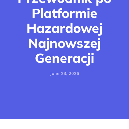
Platformie
Hazardowej
Najnowszej
Generacji
June 23, 2026