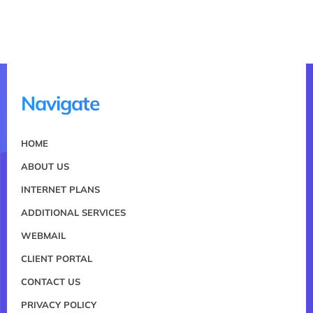
Navigate
HOME
ABOUT US
INTERNET PLANS
ADDITIONAL SERVICES
WEBMAIL
CLIENT PORTAL
CONTACT US
PRIVACY POLICY