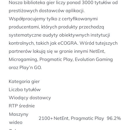
Nasza biblioteka gier liczy ponad 3000 tytułów od
prestiżowych dostawców aplikacji.
Współpracujemy tylko z certyfikowanymi
producentami, których produkty przechodzą
systematyczne audyty obiektywnych instytucji
kontrolnych, takich jak eCOGRA. Wśród tutejszych
partnerów lokują się w gronie innymi NetEnt,
Microgaming, Pragmatic Play, Evolution Gaming
oraz Play’n GO.
Kategoria gier
Liczba tytułów
Wiodący dostawcy
RTP średnie
Maszyny
2100+
NetEnt, Pragmatic Play
96.2%
wideo