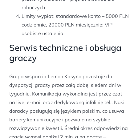
roboczych
Limity wypłat: standardowe konto – 5000 PLN
codziennie, 20000 PLN miesięcznie; VIP –
osobiste ustalenia
Serwis techniczne i obsługa
graczy
Grupa wsparcia Lemon Kasyno pozostaje do
dyspozycji graczy przez całą dobę, siedem dni w
tygodniu. Komunikacja wykonalna jest przez czat
na live, e-mail oraz dedykowaną infolinię tel.. Nasi
doradcy posługują się językiem polskim, co usuwa
bariery komunikacyjne i pozwala na szybkie
rozwiązywanie kwestii. Średni okres odpowiedzi na
czacie wynosi poniżej 2 min, a na pocztę –