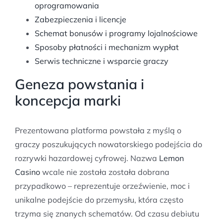
oprogramowania
Zabezpieczenia i licencje
Schemat bonusów i programy lojalnościowe
Sposoby płatności i mechanizm wypłat
Serwis techniczne i wsparcie graczy
Geneza powstania i
koncepcja marki
Prezentowana platforma powstała z myślą o
graczy poszukujących nowatorskiego podejścia do
rozrywki hazardowej cyfrowej. Nazwa
Lemon
Casino
wcale nie została została dobrana
przypadkowo – reprezentuje orzeźwienie, moc i
unikalne podejście do przemysłu, która często
trzyma się znanych schematów. Od czasu debiutu