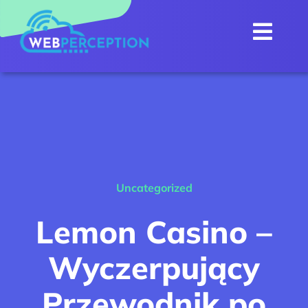
Skip
to
Togg
content
Navi
Home
About
Internet
Services
NEW
Uncategorized
WebMail
Lemon Casino –
Customer Portal
Wyczerpujący
Contact Us
Przewodnik po