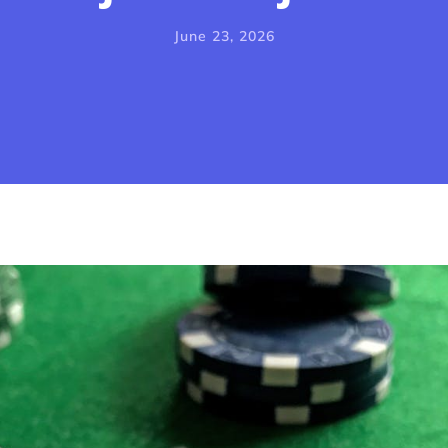
June 23, 2026