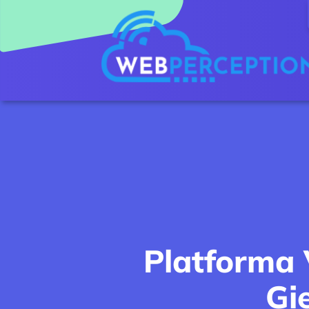
Skip
to
content
Platforma 
Gi