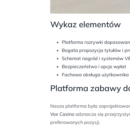
Wykaz elementów
Platforma rozrywki dopasowa
Bogata propozycja tytułów i pr
Schemat nagród i systemów VI
Bezpieczeństwo i opcje wpłat
Fachowa obsługa użytkownika
Platforma zabawy d
Nasza platforma była zaprojektowan
Vox Casino
odznacza się przejrzysty
preferowanych pozycji.