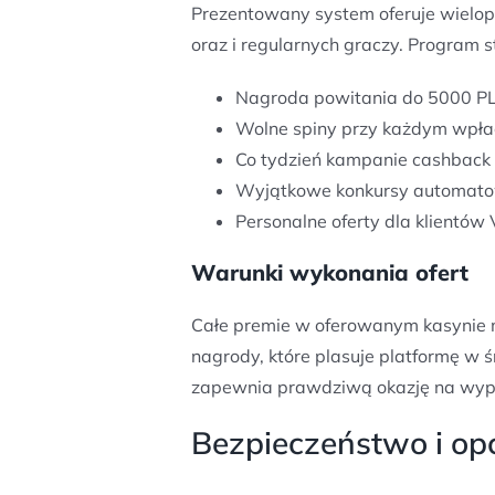
Prezentowany system oferuje wielop
oraz i regularnych graczy. Program 
Nagroda powitania do 5000 PLN
Wolne spiny przy każdym wpłac
Co tydzień kampanie cashback
Wyjątkowe konkursy automatow
Personalne oferty dla klientó
Warunki wykonania ofert
Całe premie w oferowanym kasynie 
nagrody, które plasuje platformę w 
zapewnia prawdziwą okazję na wypł
Bezpieczeństwo i opc