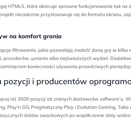
ogię HTML5, które obiecuje sprawne funkcjonowanie tak na d
ojekt niezależnie przystosowuje się do formatu ekranu, za
yw na komfort grania
pcje filtrowania, jakie pozwalają znaleźć daną grę w kil
ii, providerów, uznania albo najświeższych wydań. Dodatk
 pominięciem konieczności używania prawdziwych pieniędzy
 pozycji i producentów oprogram
ięcej niż 3500 pozycji od znanych dostawców software’u. W
ing, Play’n GO, Pragmatyczny Play i Evolution Gaming. Taka
d klasycznych slotów owockowych po współczesne sloty wide