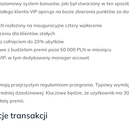
oziomowy system bonusów, jaki był stworzony w ten sposób
stałego klienta VIP operuje na bazie zbierania punktów za d
 rozłożony na inauguracyjne cztery wpłacenia
eniu dla klientów stałych
 z cofnięciem do 20% ubytków
e z budżetem premii poza 50 000 PLN w miesiącu
w VIP, w tym dedykowany manager account
mają przejrzystym regulaminom przegrania. Typowy wymó
średniej dziedzinowej. Kluczowe będzie, że użytkownik ma 30
atę premii.
je transakcji