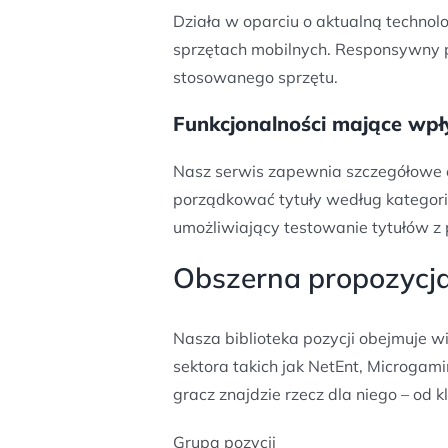
Działa w oparciu o aktualną technol
sprzętach mobilnych. Responsywny pr
stosowanego sprzętu.
Funkcjonalności mające wpł
Nasz serwis zapewnia szczegółowe o
porządkować tytuły według kategor
umożliwiający testowanie tytułów z
Obszerna propozycja
Nasza biblioteka pozycji obejmuje w
sektora takich jak NetEnt, Microgam
gracz znajdzie rzecz dla niego – o
Grupa pozycji