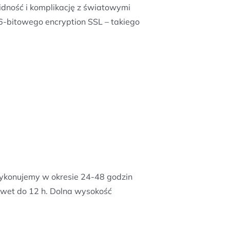
idność i komplikację z światowymi
6-bitowego encryption SSL – takiego
ykonujemy w okresie 24-48 godzin
awet do 12 h. Dolna wysokość