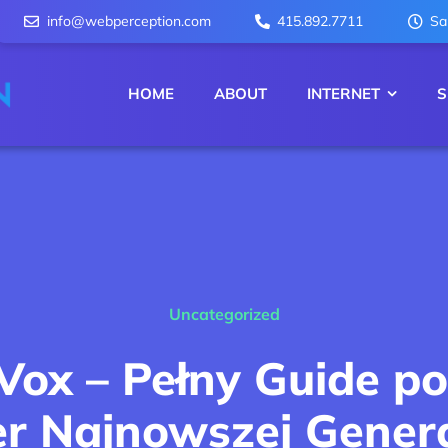
info@webperception.com
415.892.7711
Sa
HOME
ABOUT
INTERNET
S
Uncategorized
Vox – Pełny Guide po
er Najnowszej Genera