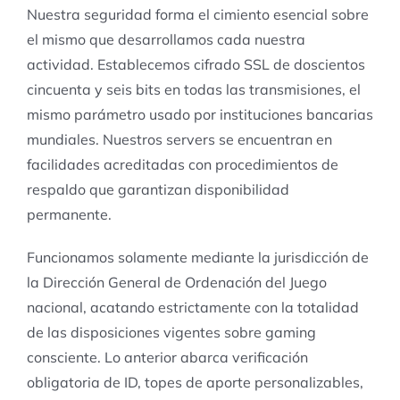
Nuestra seguridad forma el cimiento esencial sobre
el mismo que desarrollamos cada nuestra
actividad. Establecemos cifrado SSL de doscientos
cincuenta y seis bits en todas las transmisiones, el
mismo parámetro usado por instituciones bancarias
mundiales. Nuestros servers se encuentran en
facilidades acreditadas con procedimientos de
respaldo que garantizan disponibilidad
permanente.
Funcionamos solamente mediante la jurisdicción de
la Dirección General de Ordenación del Juego
nacional, acatando estrictamente con la totalidad
de las disposiciones vigentes sobre gaming
consciente. Lo anterior abarca verificación
obligatoria de ID, topes de aporte personalizables,