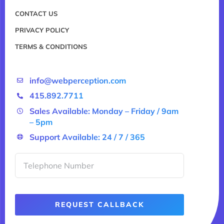
CONTACT US
PRIVACY POLICY
TERMS & CONDITIONS
info@webperception.com
415.892.7711
Sales Available: Monday – Friday / 9am
– 5pm
Support Available: 24 / 7 / 365
REQUEST CALLBACK