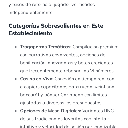
y tasas de retorno al jugador verificados
independientemente.
Categorías Sobresalientes en Este
Establecimiento
Tragaperras Temáticas:
Compilación premium
con narrativas envolventes, opciones de
bonificación innovadoras y botes crecientes
que frecuentemente rebasan las VI números
Casino en Vivo:
Conexión en tiempo real con
croupiers capacitados para rueda, veintiuno,
baccarát y póquer Caribbean con límites
ajustados a diversos los presupuestos
Opciones de Mesa Digitales:
Variantes RNG
de sus tradicionales favoritos con interfaz
intuitivo y velocidad de sesión personalizable