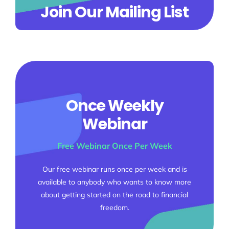
Join Our Mailing List
Once Weekly
Webinar
Free Webinar Once Per Week
Our free webinar runs once per week and is
available to anybody who wants to know more
about getting started on the road to financial
freedom.