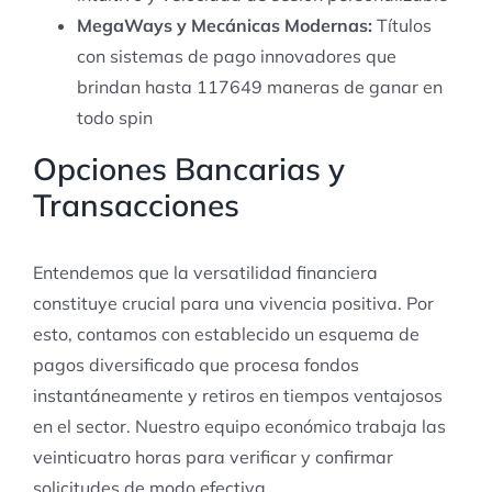
MegaWays y Mecánicas Modernas:
Títulos
con sistemas de pago innovadores que
brindan hasta 117649 maneras de ganar en
todo spin
Opciones Bancarias y
Transacciones
Entendemos que la versatilidad financiera
constituye crucial para una vivencia positiva. Por
esto, contamos con establecido un esquema de
pagos diversificado que procesa fondos
instantáneamente y retiros en tiempos ventajosos
en el sector. Nuestro equipo económico trabaja las
veinticuatro horas para verificar y confirmar
solicitudes de modo efectiva.