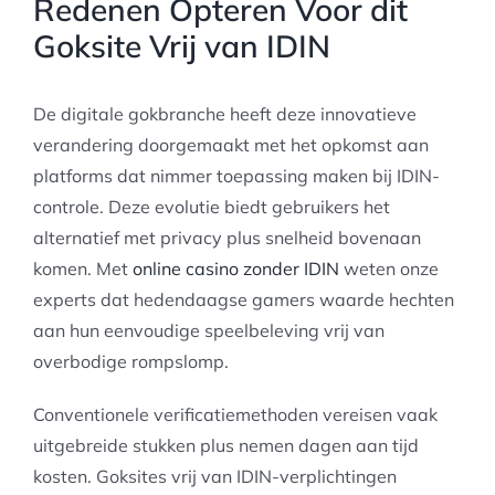
Redenen Opteren Voor dit
Goksite Vrij van IDIN
De digitale gokbranche heeft deze innovatieve
verandering doorgemaakt met het opkomst aan
platforms dat nimmer toepassing maken bij IDIN-
controle. Deze evolutie biedt gebruikers het
alternatief met privacy plus snelheid bovenaan
komen. Met
online casino zonder IDIN
weten onze
experts dat hedendaagse gamers waarde hechten
aan hun eenvoudige speelbeleving vrij van
overbodige rompslomp.
Conventionele verificatiemethoden vereisen vaak
uitgebreide stukken plus nemen dagen aan tijd
kosten. Goksites vrij van IDIN-verplichtingen