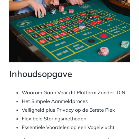
Inhoudsopgave
Waarom Gaan Voor dit Platform Zonder IDIN
Het Simpele Aanmeldproces
Veiligheid plus Privacy op de Eerste Plek
Flexibele Storingsmethoden
Essentiële Voordelen op een Vogelvlucht