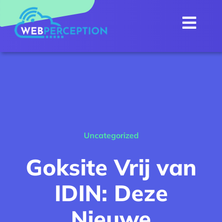
Skip
to
Togg
content
Navi
Home
About
Internet
Services
NEW
Uncategorized
WebMail
Goksite Vrij van
Customer Portal
IDIN: Deze
Contact Us
Nieuwe