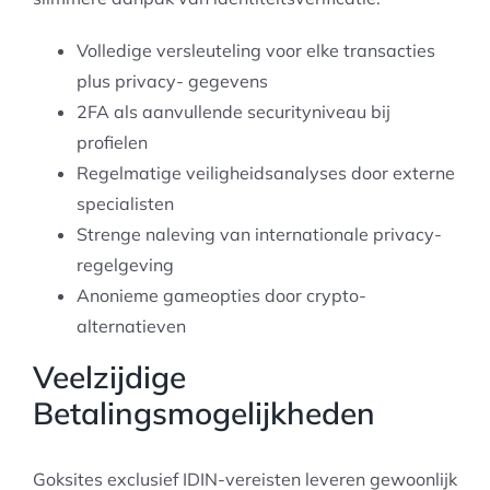
Volledige versleuteling voor elke transacties
plus privacy- gegevens
2FA als aanvullende securityniveau bij
profielen
Regelmatige veiligheidsanalyses door externe
specialisten
Strenge naleving van internationale privacy-
regelgeving
Anonieme gameopties door crypto-
alternatieven
Veelzijdige
Betalingsmogelijkheden
Goksites exclusief IDIN-vereisten leveren gewoonlijk