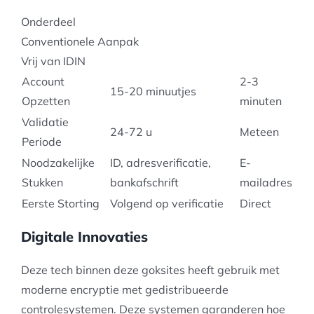
Onderdeel
Conventionele Aanpak
Vrij van IDIN
Account
2-3
15-20 minuutjes
Opzetten
minuten
Validatie
24-72 u
Meteen
Periode
Noodzakelijke
ID, adresverificatie,
E-
Stukken
bankafschrift
mailadres
Eerste Storting
Volgend op verificatie
Direct
Digitale Innovaties
Deze tech binnen deze goksites heeft gebruik met
moderne encryptie met gedistribueerde
controlesystemen. Deze systemen garanderen hoe