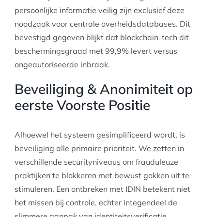
persoonlijke informatie veilig zijn exclusief deze
noodzaak voor centrale overheidsdatabases. Dit
bevestigd gegeven blijkt dat blockchain-tech dit
beschermingsgraad met 99,9% levert versus
ongeautoriseerde inbraak.
Beveiliging & Anonimiteit op
eerste Voorste Positie
Alhoewel het systeem gesimplificeerd wordt, is
beveiliging alle primaire prioriteit. We zetten in
verschillende securityniveaus om frauduleuze
praktijken te blokkeren met bewust gokken uit te
stimuleren. Een ontbreken met IDIN betekent niet
het missen bij controle, echter integendeel de
slimmere aanpak van identiteitsverificatie.