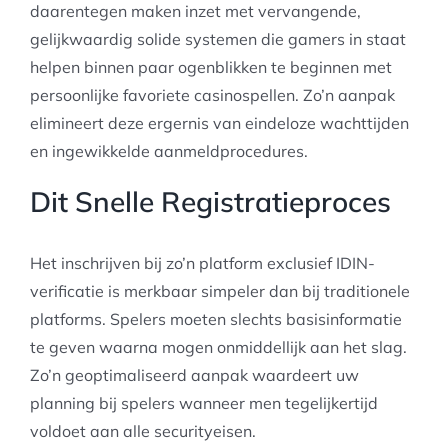
daarentegen maken inzet met vervangende,
gelijkwaardig solide systemen die gamers in staat
helpen binnen paar ogenblikken te beginnen met
persoonlijke favoriete casinospellen. Zo’n aanpak
elimineert deze ergernis van eindeloze wachttijden
en ingewikkelde aanmeldprocedures.
Dit Snelle Registratieproces
Het inschrijven bij zo’n platform exclusief IDIN-
verificatie is merkbaar simpeler dan bij traditionele
platforms. Spelers moeten slechts basisinformatie
te geven waarna mogen onmiddellijk aan het slag.
Zo’n geoptimaliseerd aanpak waardeert uw
planning bij spelers wanneer men tegelijkertijd
voldoet aan alle securityeisen.