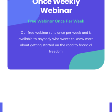
Once Weekly
Webinar
Free Webinar Once Per Week
Our free webinar runs once per week and is
available to anybody who wants to know more
about getting started on the road to financial
freedom.