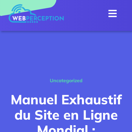
Skip
to
Togg
content
Navi
Home
About
Internet
Services
NEW
Uncategorized
WebMail
Manuel Exhaustif
Customer Portal
du Site en Ligne
Contact Us
Mondial :