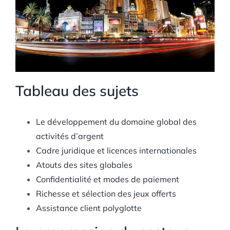
Tableau des sujets
Le développement du domaine global des
activités d’argent
Cadre juridique et licences internationales
Atouts des sites globales
Confidentialité et modes de paiement
Richesse et sélection des jeux offerts
Assistance client polyglotte