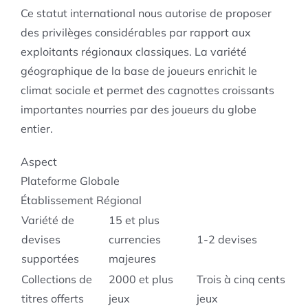
Ce statut international nous autorise de proposer
des privilèges considérables par rapport aux
exploitants régionaux classiques. La variété
géographique de la base de joueurs enrichit le
climat sociale et permet des cagnottes croissants
importantes nourries par des joueurs du globe
entier.
Aspect
Plateforme Globale
Établissement Régional
Variété de
15 et plus
devises
currencies
1-2 devises
supportées
majeures
Collections de
2000 et plus
Trois à cinq cents
titres offerts
jeux
jeux