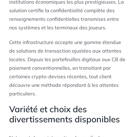
institutions économiques les plus prestigieuses. La
solution certifie la confidentialité complète des
renseignements confidentielles transmises entre
nos systèmes et les terminaux des joueurs.
Cette infrastructure accepte une gamme étendue
de solutions de transaction ajustées aux attentes
locales. Depuis les portefeuilles digitaux aux CB de
paiement conventionnelles, en transitant par
certaines crypto-devises récentes, tout client
découvre une méthode répondant à les attentes
particuliers.
Variété et choix des
divertissements disponibles