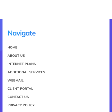
Navigate
HOME
ABOUT US
INTERNET PLANS
ADDITIONAL SERVICES
WEBMAIL
CLIENT PORTAL
CONTACT US
PRIVACY POLICY