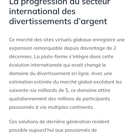
La progression du secteur
international des
divertissements d’argent
Ce marché des sites virtuels globaux enregistre une
expansion remarquable depuis davantage de 2
décennies. La plate-forme s’intègre dans cette
évolution internationale qui avait changé le
domaine du divertissement en ligne. Avec une
estimation estimée du marché global excédant les
soixante-six milliards de $, ce domaine attire
quotidiennement des millions de participants
passionnés à via multiples continents.
Ces solutions de dernière génération rendent
possible aujourd’hui aux passionnés de