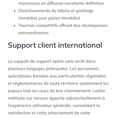
transmises en diffusion excellente définition
Divertissements de loterie et grattage
immédiat pour plaisir immédiat
Tournois compétitifs offrant des récompenses
extraordinaires
Support client international
Le support de support opère sans arrêt dans
plusieurs langages principales. Les personnels
spécialisées formées aux particularités régionales
et réglementaires de toute territoire soutiennent les
joueurs tout au cours de leur cheminement. Ladite
méthode sur mesure apporte substantiellement à
l’expérience utilisateur générale, consolidant la
satisfaction et cette attachement de cette