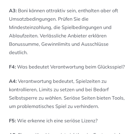
A3:
Boni können attraktiv sein, enthalten aber oft
Umsatzbedingungen. Prüfen Sie die
Mindesteinzahlung, die Spielbedingungen und
Ablaufzeiten. Verlässliche Anbieter erklären
Bonussumme, Gewinnlimits und Ausschlüsse
deutlich.
F4:
Was bedeutet Verantwortung beim Glücksspiel?
A4:
Verantwortung bedeutet, Spielzeiten zu
kontrollieren, Limits zu setzen und bei Bedarf
Selbstsperre zu wählen. Seriöse Seiten bieten Tools,
um problematisches Spiel zu verhindern.
F5:
Wie erkenne ich eine seriöse Lizenz?