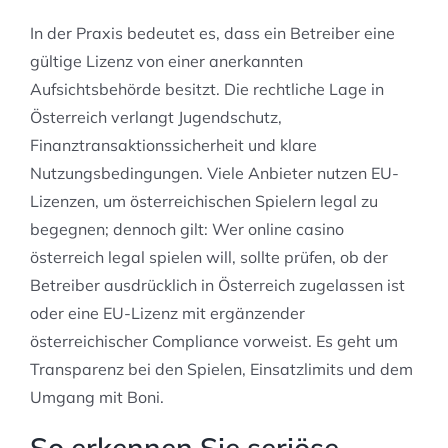
In der Praxis bedeutet es, dass ein Betreiber eine
gültige Lizenz von einer anerkannten
Aufsichtsbehörde besitzt. Die rechtliche Lage in
Österreich verlangt Jugendschutz,
Finanztransaktionssicherheit und klare
Nutzungsbedingungen. Viele Anbieter nutzen EU-
Lizenzen, um österreichischen Spielern legal zu
begegnen; dennoch gilt: Wer online casino
österreich legal spielen will, sollte prüfen, ob der
Betreiber ausdrücklich in Österreich zugelassen ist
oder eine EU-Lizenz mit ergänzender
österreichischer Compliance vorweist. Es geht um
Transparenz bei den Spielen, Einsatzlimits und dem
Umgang mit Boni.
So erkennen Sie seriöse