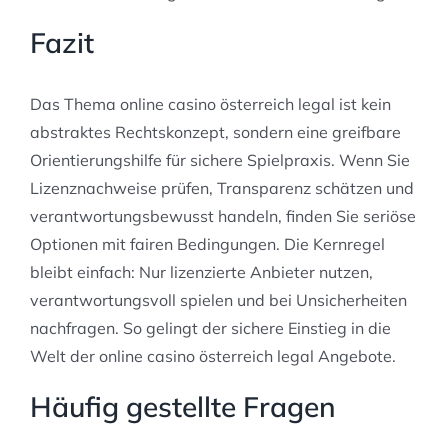
Fazit
Das Thema online casino österreich legal ist kein
abstraktes Rechtskonzept, sondern eine greifbare
Orientierungshilfe für sichere Spielpraxis. Wenn Sie
Lizenznachweise prüfen, Transparenz schätzen und
verantwortungsbewusst handeln, finden Sie seriöse
Optionen mit fairen Bedingungen. Die Kernregel
bleibt einfach: Nur lizenzierte Anbieter nutzen,
verantwortungsvoll spielen und bei Unsicherheiten
nachfragen. So gelingt der sichere Einstieg in die
Welt der online casino österreich legal Angebote.
Häufig gestellte Fragen