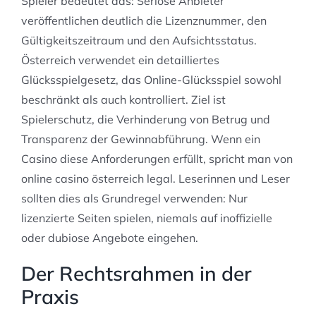
Spieler bedeutet das: Seriöse Anbieter
veröffentlichen deutlich die Lizenznummer, den
Gültigkeitszeitraum und den Aufsichtsstatus.
Österreich verwendet ein detailliertes
Glücksspielgesetz, das Online-Glücksspiel sowohl
beschränkt als auch kontrolliert. Ziel ist
Spielerschutz, die Verhinderung von Betrug und
Transparenz der Gewinnabführung. Wenn ein
Casino diese Anforderungen erfüllt, spricht man von
online casino österreich legal. Leserinnen und Leser
sollten dies als Grundregel verwenden: Nur
lizenzierte Seiten spielen, niemals auf inoffizielle
oder dubiose Angebote eingehen.
Der Rechtsrahmen in der
Praxis