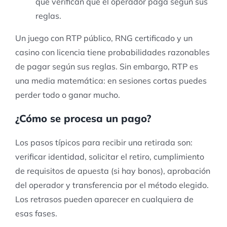
que verifican que el operador paga según sus
reglas.
Un juego con RTP público, RNG certificado y un
casino con licencia tiene probabilidades razonables
de pagar según sus reglas. Sin embargo, RTP es
una media matemática: en sesiones cortas puedes
perder todo o ganar mucho.
¿Cómo se procesa un pago?
Los pasos típicos para recibir una retirada son:
verificar identidad, solicitar el retiro, cumplimiento
de requisitos de apuesta (si hay bonos), aprobación
del operador y transferencia por el método elegido.
Los retrasos pueden aparecer en cualquiera de
esas fases.