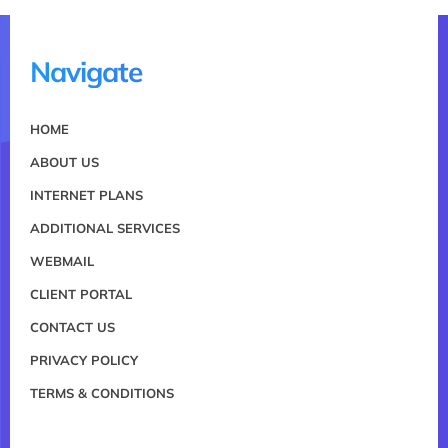
Navigate
HOME
ABOUT US
INTERNET PLANS
ADDITIONAL SERVICES
WEBMAIL
CLIENT PORTAL
CONTACT US
PRIVACY POLICY
TERMS & CONDITIONS