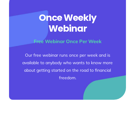
Once Weekly
Webinar
Free Webinar Once Per Week
Our free webinar runs once per week and is
available to anybody who wants to know more
about getting started on the road to financial
freedom.