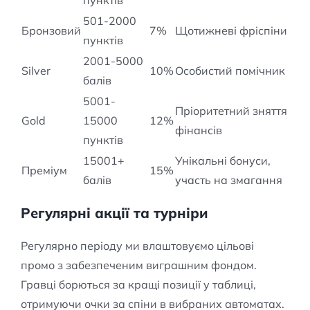
пунктів
501-2000
Бронзовий
7%
Щотижневі фріспіни
пунктів
2001-5000
Silver
10%
Особистий помічник
балів
5001-
Пріоритетний зняття
Gold
15000
12%
фінансів
пунктів
15001+
Унікальні бонуси,
Преміум
15%
балів
участь на змагання
Регулярні акції та турніри
Регулярно періоду ми влаштовуємо цільові
промо з забезпеченим виграшним фондом.
Гравці борються за кращі позиції у таблиці,
отримуючи очки за спіни в вибраних автоматах.