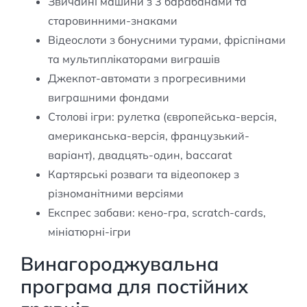
Звичайні машини з 3 барабанами та
старовинними-знаками
Відеослоти з бонусними турами, фріспінами
та мультиплікаторами виграшів
Джекпот-автомати з прогресивними
виграшними фондами
Столові ігри: рулетка (європейська-версія,
американська-версія, французький-
варіант), двадцять-один, baccarat
Картярські розваги та відеопокер з
різноманітними версіями
Експрес забави: кено-гра, scratch-cards,
мініатюрні-ігри
Винагороджувальна
програма для постійних