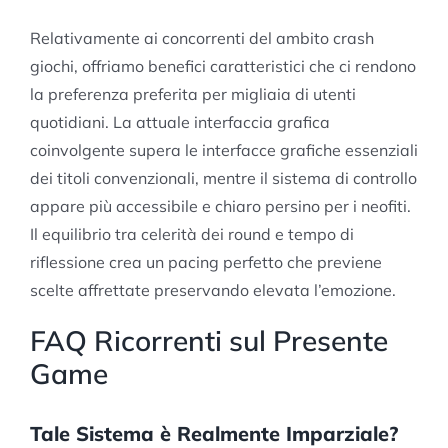
Relativamente ai concorrenti del ambito crash
giochi, offriamo benefici caratteristici che ci rendono
la preferenza preferita per migliaia di utenti
quotidiani. La attuale interfaccia grafica
coinvolgente supera le interfacce grafiche essenziali
dei titoli convenzionali, mentre il sistema di controllo
appare più accessibile e chiaro persino per i neofiti.
Il equilibrio tra celerità dei round e tempo di
riflessione crea un pacing perfetto che previene
scelte affrettate preservando elevata l’emozione.
FAQ Ricorrenti sul Presente
Game
Tale Sistema è Realmente Imparziale?