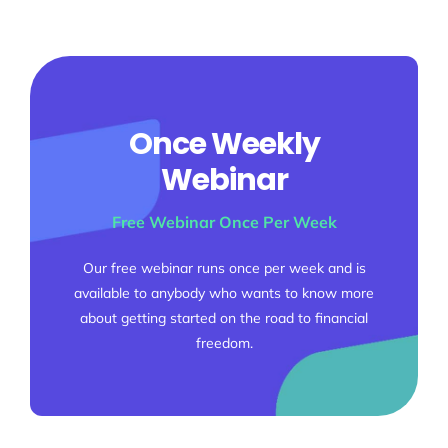
Once Weekly
Webinar
Free Webinar Once Per Week
Our free webinar runs once per week and is
available to anybody who wants to know more
about getting started on the road to financial
freedom.