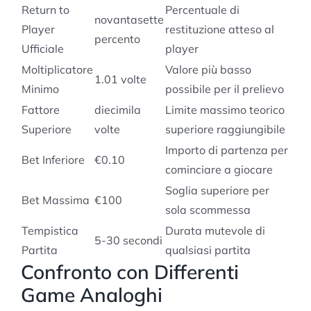
Return to
Percentuale di
novantasette
Player
restituzione atteso al
percento
Ufficiale
player
Moltiplicatore
Valore più basso
1.01 volte
Minimo
possibile per il prelievo
Fattore
diecimila
Limite massimo teorico
Superiore
volte
superiore raggiungibile
Importo di partenza per
Bet Inferiore
€0.10
cominciare a giocare
Soglia superiore per
Bet Massima
€100
sola scommessa
Tempistica
Durata mutevole di
5-30 secondi
Partita
qualsiasi partita
Confronto con Differenti
Game Analoghi