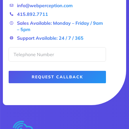
info@webperception.com
415.892.7711
Sales Available: Monday – Friday / 9am
– 5pm
Support Available: 24 / 7 / 365
REQUEST CALLBACK