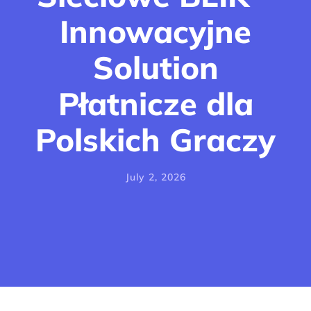
Innowacyjne
Solution
Płatnicze dla
Polskich Graczy
July 2, 2026