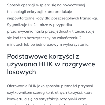
Sposób operacji wspiera się na nowoczesnej
technologii enkrypcji, która produkuje
niepowtarzalne kody dla poszczególnych transakcji.
Sygnalizuje to, że także w przypadku
przechwycenia hasła przez jednostki trzecie, staje
się kod ten bezużyteczny po zakończeniu 2
minutach lub po jednorazowym wykorzystaniu.
Podstawowe korzyści z
używania BLIK w rozgrywce
losowych
Oferowanie BLIK jako sposobu płatności przynosi
użytkownikom szereg konkretnych korzyści, które
konwertują się na satysfakcję rozgrywki oraz