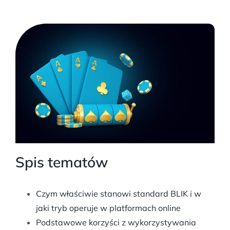
Spis tematów
Czym właściwie stanowi standard BLIK i w
jaki tryb operuje w platformach online
Podstawowe korzyści z wykorzystywania