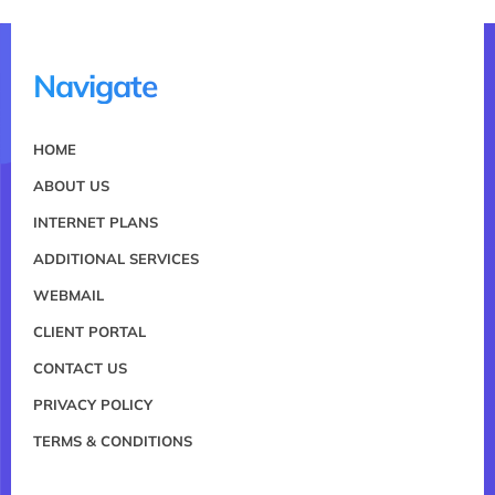
Navigate
HOME
ABOUT US
INTERNET PLANS
ADDITIONAL SERVICES
WEBMAIL
CLIENT PORTAL
CONTACT US
PRIVACY POLICY
TERMS & CONDITIONS