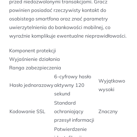
przed niedozwolonymi transakcjami. Gracz
powinien posiadać rzeczywisty kontakt do
osobistego smartfona oraz znać parametry
uwierzytelnienia do bankowości mobilnej, co
wyraźnie komplikuje ewentualne nieprawidłowości.
Komponent protekcji
Wyjaśnienie działania
Ranga zabezpieczenia
6-cyfrowy hasło
Wyjątkowo
Hasło jednorazowy
aktywny 120
wysoki
sekund
Standard
Kodowanie SSL
ochraniający
Znaczny
przesył informacji
Potwierdzenie