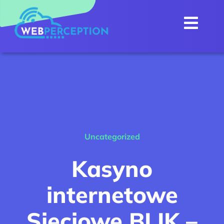
Skip
to
Togg
content
Navi
Home
About
Internet
Services
NEW
Uncategorized
WebMail
Kasyno
Customer Portal
internetowe
Contact Us
Sieciowe BLIK –