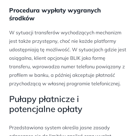
Procedura wypłaty wygranych
środków
W sytuacji transferów wychodzących mechanizm
jest także przystępny, choć nie każde platformy
udostępniają tę możliwość. W sytuacjach gdzie jest
osiągalna, klient opcjonuje BLIK jako formę
transferu, wprowadza numer telefonu powiązany z
profilem w banku, a później akceptuje płatność
przychodzącą w własnej programie telefonicznej.
Pułapy płatnicze i
potencjalne opłaty
Przedstawiona system określa jasne zasady
odnoszące się do limitów zasileń oraz wypłat,