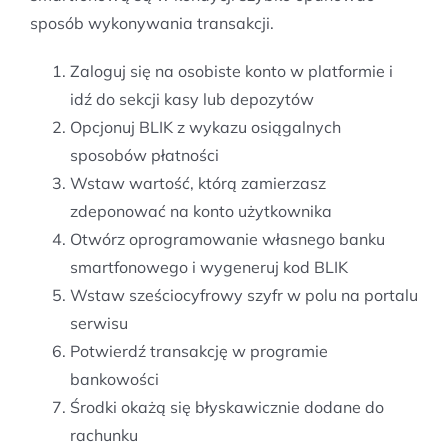
sposób wykonywania transakcji.
Zaloguj się na osobiste konto w platformie i
idź do sekcji kasy lub depozytów
Opcjonuj BLIK z wykazu osiągalnych
sposobów płatności
Wstaw wartość, którą zamierzasz
zdeponować na konto użytkownika
Otwórz oprogramowanie własnego banku
smartfonowego i wygeneruj kod BLIK
Wstaw sześciocyfrowy szyfr w polu na portalu
serwisu
Potwierdź transakcję w programie
bankowości
Środki okażą się błyskawicznie dodane do
rachunku