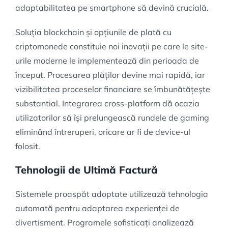
adaptabilitatea pe smartphone să devină crucială.
Soluția blockchain și opțiunile de plată cu
criptomonede constituie noi inovații pe care le site-
urile moderne le implementează din perioada de
început. Procesarea plăților devine mai rapidă, iar
vizibilitatea proceselor financiare se îmbunătățește
substantial. Integrarea cross-platform dă ocazia
utilizatorilor să își prelungească rundele de gaming
eliminând întreruperi, oricare ar fi de device-ul
folosit.
Tehnologii de Ultimă Factură
Sistemele proaspăt adoptate utilizează tehnologia
automată pentru adaptarea experienței de
divertisment. Programele sofisticați analizează