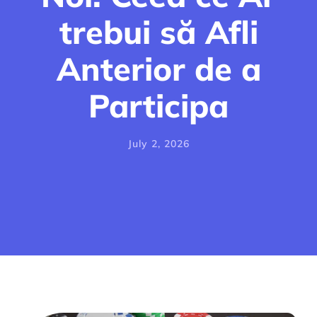
trebui să Afli
Anterior de a
Participa
July 2, 2026