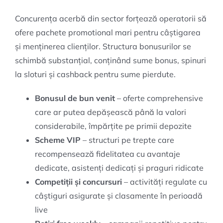
Concurența acerbă din sector forțează operatorii să
ofere pachete promotional mari pentru câștigarea
și menținerea clienților. Structura bonusurilor se
schimbă substanțial, conținând sume bonus, spinuri
la sloturi și cashback pentru sume pierdute.
Bonusul de bun venit
– oferte comprehensive
care ar putea depășească până la valori
considerabile, împărțite pe primii depozite
Scheme VIP
– structuri pe trepte care
recompensează fidelitatea cu avantaje
dedicate, asistenți dedicați și praguri ridicate
Competiții și concursuri
– activități regulate cu
câștiguri asigurate și clasamente în perioadă
live