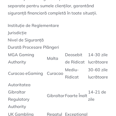
separate pentru sumele clienților, garantând
siguranță financiară completă în toate situații.
Instituție de Reglementare
Jurisdicție
Nivel de Siguranță
Durată Procesare Plângeri
MGA Gaming
Deosebit
14-30 zile
Malta
Authority
de Ridicat
lucrătoare
Mediu-
30-60 zile
Curacao eGaming
Curacao
Ridicat
lucrătoare
Autoritatea
Gibraltar
14-21 de
Gibraltar
Foarte Înalt
Regulatory
zile
Authority
UK Gambling
Regatul
Exceptional