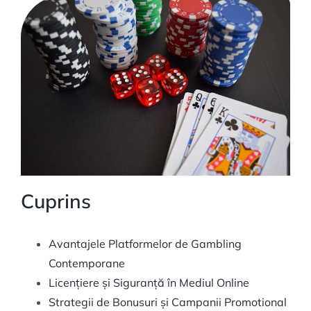
Cuprins
Avantajele Platformelor de Gambling
Contemporane
Licențiere și Siguranță în Mediul Online
Strategii de Bonusuri și Campanii Promotional