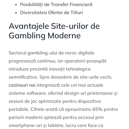
Posibilități de Transfer Financiară
Diversitatea Ofertei de Titluri
Avantajele Site-urilor de
Gambling Moderne
Sectorul gambling-ului de noroc digitale
progresează continuu, iar operatorii proaspăt
introduse prezintă inovații tehnologice
semnificative. Spre deosebire de site-urile vechi,
cazinouri noi
integrează cele cel mai actuale
sisteme software, oferind design-uri prietenoase și
sesiuni de joc optimizate pentru dispozitive
portabile. Cifrele arată că aproximativ 65% printre
pariorii moderni optează pentru accesul prin
smartphone-uri și tablete, lucru care face ca