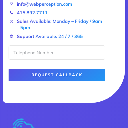
info@webperception.com
415.892.7711
Sales Available: Monday – Friday / 9am
– 5pm
Support Available: 24 / 7 / 365
REQUEST CALLBACK