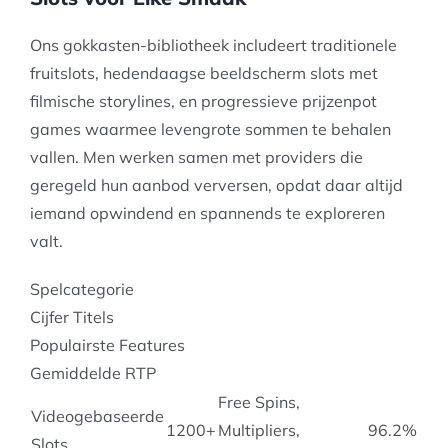
Ons gokkasten-bibliotheek includeert traditionele
fruitslots, hedendaagse beeldscherm slots met
filmische storylines, en progressieve prijzenpot
games waarmee levengrote sommen te behalen
vallen. Men werken samen met providers die
geregeld hun aanbod verversen, opdat daar altijd
iemand opwindend en spannends te exploreren
valt.
Spelcategorie
Cijfer Titels
Populairste Features
Gemiddelde RTP
Free Spins,
Videogebaseerde
1200+
Multipliers,
96.2%
Slots