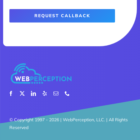
REQUEST CALLBACK
© Copyright 1997 - 2026 |
WebPerception, LLC.
| All Rights
Reserved