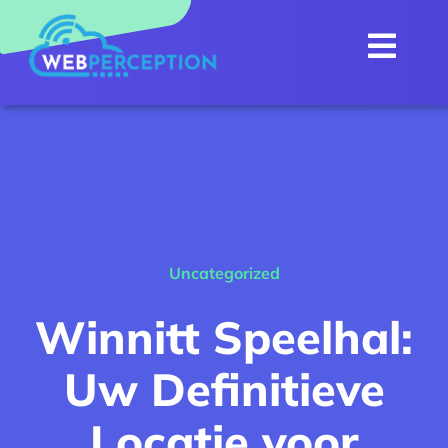
Skip
to
Togg
content
Navi
Home
About
Internet
Services
NEW
Uncategorized
WebMail
Winnitt Speelhal:
Customer Portal
Uw Definitieve
Contact Us
Locatie voor