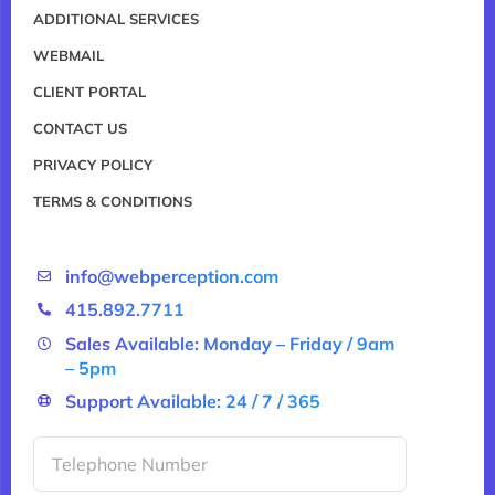
ADDITIONAL SERVICES
WEBMAIL
CLIENT PORTAL
CONTACT US
PRIVACY POLICY
TERMS & CONDITIONS
info@webperception.com
415.892.7711
Sales Available: Monday – Friday / 9am
– 5pm
Support Available: 24 / 7 / 365