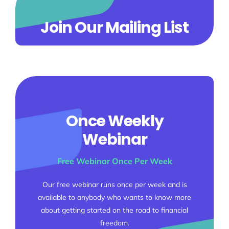
Join Our Mailing List
Once Weekly
Webinar
Free Webinar Once Per Week
Our free webinar runs once per week and is
available to anybody who wants to know more
about getting started on the road to financial
freedom.