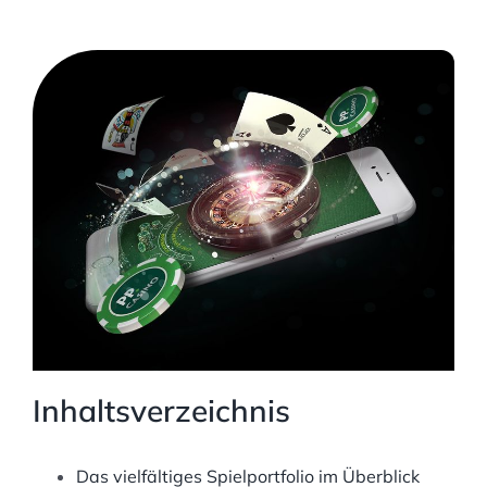
Inhaltsverzeichnis
Das vielfältiges Spielportfolio im Überblick