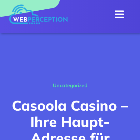
Skip
to
Togg
content
Navi
Home
About
Internet
Services
NEW
Uncategorized
WebMail
Casoola Casino –
Customer Portal
Ihre Haupt-
Contact Us
Adresse für