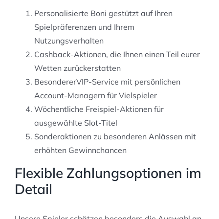
Personalisierte Boni gestützt auf Ihren
Spielpräferenzen und Ihrem
Nutzungsverhalten
Cashback-Aktionen, die Ihnen einen Teil eurer
Wetten zurückerstatten
BesondererVIP-Service mit persönlichen
Account-Managern für Vielspieler
Wöchentliche Freispiel-Aktionen für
ausgewählte Slot-Titel
Sonderaktionen zu besonderen Anlässen mit
erhöhten Gewinnchancen
Flexible Zahlungsoptionen im
Detail
Unsere Spieler schätzen besonders die Auswahl an