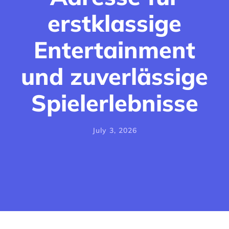
erstklassige
Entertainment
und zuverlässige
Spielerlebnisse
July 3, 2026