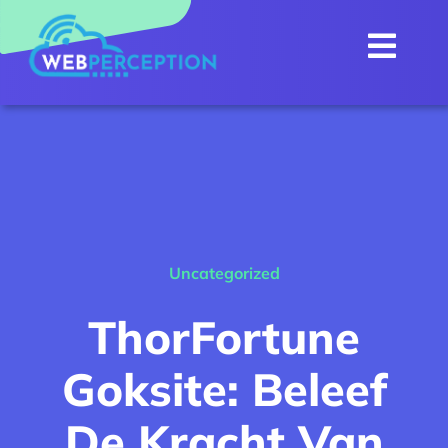
Skip
to
Togg
content
Navi
Home
About
Internet
Services
NEW
Uncategorized
WebMail
ThorFortune
Customer Portal
Goksite: Beleef
Contact Us
De Kracht Van