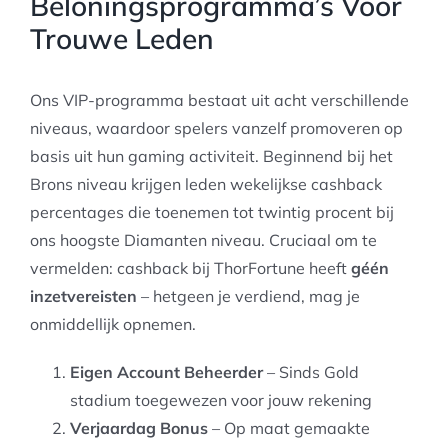
Beloningsprogramma’s Voor
Trouwe Leden
Ons VIP-programma bestaat uit acht verschillende
niveaus, waardoor spelers vanzelf promoveren op
basis uit hun gaming activiteit. Beginnend bij het
Brons niveau krijgen leden wekelijkse cashback
percentages die toenemen tot twintig procent bij
ons hoogste Diamanten niveau. Cruciaal om te
vermelden: cashback bij ThorFortune heeft
géén
inzetvereisten
– hetgeen je verdiend, mag je
onmiddellijk opnemen.
Eigen Account Beheerder
– Sinds Gold
stadium toegewezen voor jouw rekening
Verjaardag Bonus
– Op maat gemaakte