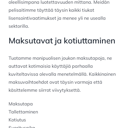
oleellisimpana luotettavuuden mittana. Meidän
pelisaitimme täyttää täysin kaikki tiukat
lisensointivaatimukset ja menee yli ne usealla
sektorilla.
Maksutavat ja kotiuttaminen
Tuotamme monipuolisen joukon maksutapoja, ne
auttavat kotimaisia käyttäjiä parhaalla
kuviteltavissa olevalla menetelmällä. Kaikkinainen
maksuvaihtoehdot ovat täysin varmoja että
käsittelemme siirrot viivytyksettä.
Maksutapa
Tallettaminen
Kotiutus
Suoritusaika