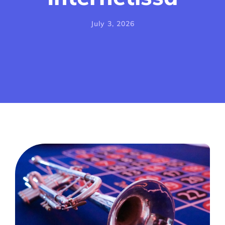
July 3, 2026