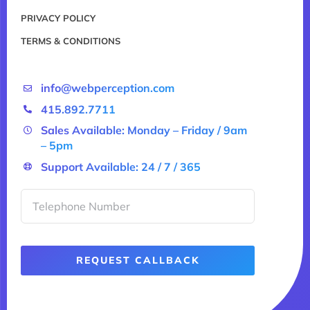
PRIVACY POLICY
TERMS & CONDITIONS
info@webperception.com
415.892.7711
Sales Available: Monday – Friday / 9am
– 5pm
Support Available: 24 / 7 / 365
REQUEST CALLBACK