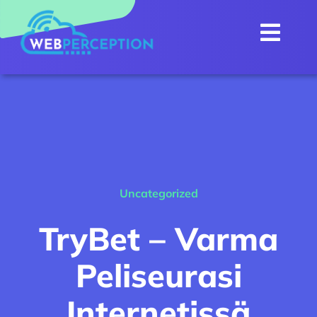
Skip
to
Togg
content
Navi
Home
About
Internet
Services
NEW
Uncategorized
WebMail
TryBet – Varma
Customer Portal
Peliseurasi
Contact Us
Internetissä