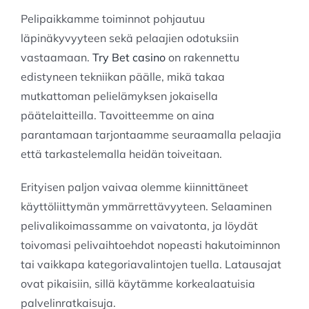
Pelipaikkamme toiminnot pohjautuu
läpinäkyvyyteen sekä pelaajien odotuksiin
vastaamaan.
Try Bet casino
on rakennettu
edistyneen tekniikan päälle, mikä takaa
mutkattoman pelielämyksen jokaisella
päätelaitteilla. Tavoitteemme on aina
parantamaan tarjontaamme seuraamalla pelaajia
että tarkastelemalla heidän toiveitaan.
Erityisen paljon vaivaa olemme kiinnittäneet
käyttöliittymän ymmärrettävyyteen. Selaaminen
pelivalikoimassamme on vaivatonta, ja löydät
toivomasi pelivaihtoehdot nopeasti hakutoiminnon
tai vaikkapa kategoriavalintojen tuella. Latausajat
ovat pikaisiin, sillä käytämme korkealaatuisia
palvelinratkaisuja.