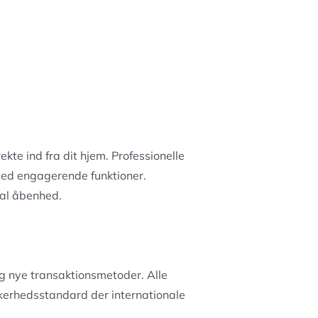
kte ind fra dit hjem. Professionelle
 med engagerende funktioner.
mal åbenhed.
g nye transaktionsmetoder. Alle
kkerhedsstandard der internationale