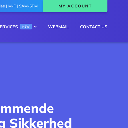
les | M-F | 9AM-5PM
MY ACCOUNT
ERVICES
WEBMAIL
CONTACT US
NEW
tømmende
og Sikkerhed