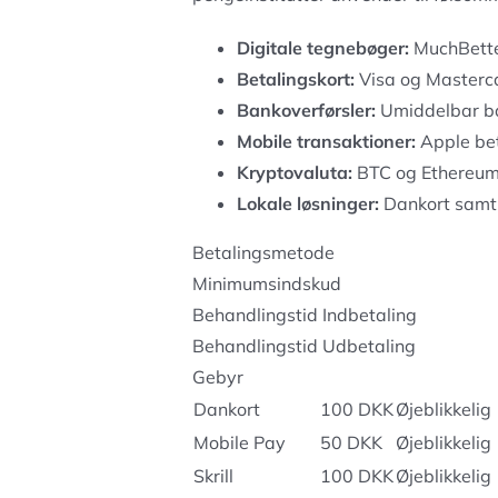
Digitale tegnebøger:
MuchBetter
Betalingskort:
Visa og Masterca
Bankoverførsler:
Umiddelbar ba
Mobile transaktioner:
Apple bet
Kryptovaluta:
BTC og Ethereum 
Lokale løsninger:
Dankort samt 
Betalingsmetode
Minimumsindskud
Behandlingstid Indbetaling
Behandlingstid Udbetaling
Gebyr
Dankort
100 DKK
Øjeblikkelig
Mobile Pay
50 DKK
Øjeblikkelig
Skrill
100 DKK
Øjeblikkelig