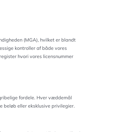
yndigheden (MGA), hvilket er blandt
ssige kontroller af både vores
 register hvori vores licensnummer
dgribelige fordele. Hver væddemål
 beløb eller eksklusive privilegier.