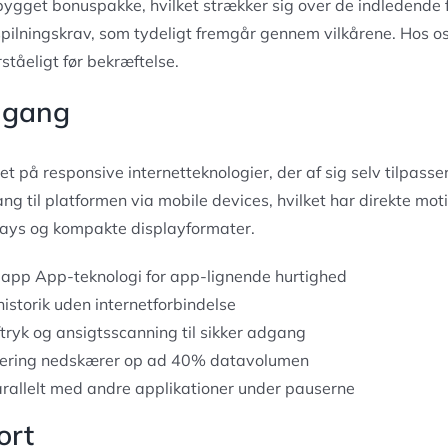
get bonuspakke, hvilket strækker sig over de indledende fø
ningskrav, som tydeligt fremgår gennem vilkårene. Hos os 
ståeligt før bekræftelse.
dgang
et på responsive internetteknologier, der af sig selv tilpass
ang til platformen via mobile devices, hvilket har direkte mot
plays og kompakte displayformater.
app App-teknologi for app-lignende hurtighed
istorik uden internetforbindelse
tryk og ansigtsscanning til sikker adgang
ring nedskærer op ad 40% datavolumen
rallelt med andre applikationer under pauserne
ort