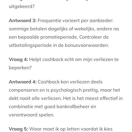
uitgekeerd?
Antwoord 3:
Frequentie varieert per aanbieder:
sommige betalen dagelijks of wekelijks, andere na
een bepaalde promotieperiode. Controleer de
uitbetalingsperiode in de bonusvoorwaarden.
Vraag 4:
Helpt cashback echt om mijn verliezen te
beperken?
Antwoord 4:
Cashback kan verliezen deels
compenseren en is psychologisch prettig, maar het
dekt nooit alle verliezen. Het is het meest effectief in
combinatie met goed bankrollbeheer en
verantwoord spelen.
Vraag 5:
Waar moet ik op letten voordat ik kies