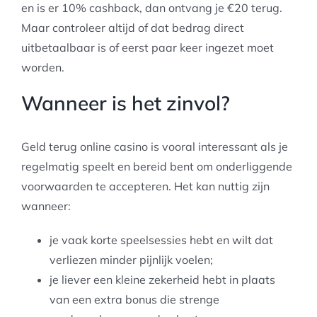
en is er 10% cashback, dan ontvang je €20 terug.
Maar controleer altijd of dat bedrag direct
uitbetaalbaar is of eerst paar keer ingezet moet
worden.
Wanneer is het zinvol?
Geld terug online casino is vooral interessant als je
regelmatig speelt en bereid bent om onderliggende
voorwaarden te accepteren. Het kan nuttig zijn
wanneer:
je vaak korte speelsessies hebt en wilt dat
verliezen minder pijnlijk voelen;
je liever een kleine zekerheid hebt in plaats
van een extra bonus die strenge