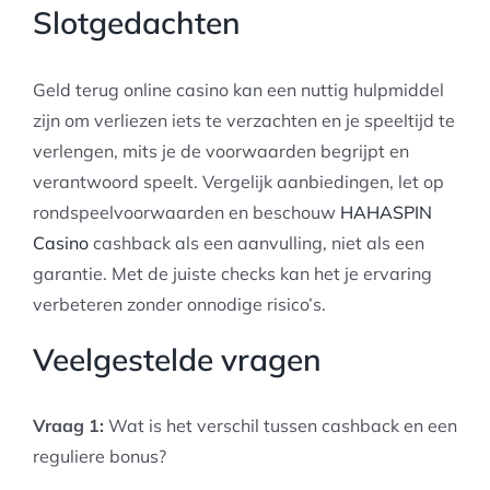
Slotgedachten
Geld terug online casino kan een nuttig hulpmiddel
zijn om verliezen iets te verzachten en je speeltijd te
verlengen, mits je de voorwaarden begrijpt en
verantwoord speelt. Vergelijk aanbiedingen, let op
rondspeelvoorwaarden en beschouw
HAHASPIN
Casino
cashback als een aanvulling, niet als een
garantie. Met de juiste checks kan het je ervaring
verbeteren zonder onnodige risico’s.
Veelgestelde vragen
Vraag 1:
Wat is het verschil tussen cashback en een
reguliere bonus?