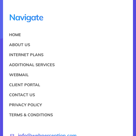
Navigate
HOME
ABOUT US
INTERNET PLANS
ADDITIONAL SERVICES
WEBMAIL
CLIENT PORTAL
CONTACT US
PRIVACY POLICY
TERMS & CONDITIONS
info@webperception.com