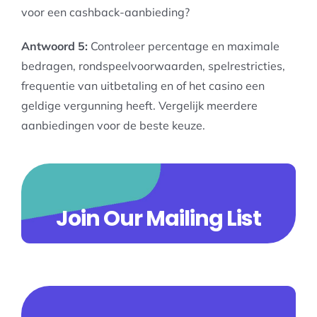
voor een cashback-aanbieding?
Antwoord 5:
Controleer percentage en maximale
bedragen, rondspeelvoorwaarden, spelrestricties,
frequentie van uitbetaling en of het casino een
geldige vergunning heeft. Vergelijk meerdere
aanbiedingen voor de beste keuze.
Join Our Mailing List