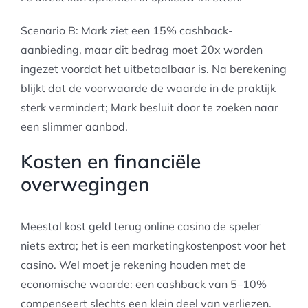
Scenario B: Mark ziet een 15% cashback-
aanbieding, maar dit bedrag moet 20x worden
ingezet voordat het uitbetaalbaar is. Na berekening
blijkt dat de voorwaarde de waarde in de praktijk
sterk vermindert; Mark besluit door te zoeken naar
een slimmer aanbod.
Kosten en financiële
overwegingen
Meestal kost geld terug online casino de speler
niets extra; het is een marketingkostenpost voor het
casino. Wel moet je rekening houden met de
economische waarde: een cashback van 5–10%
compenseert slechts een klein deel van verliezen.