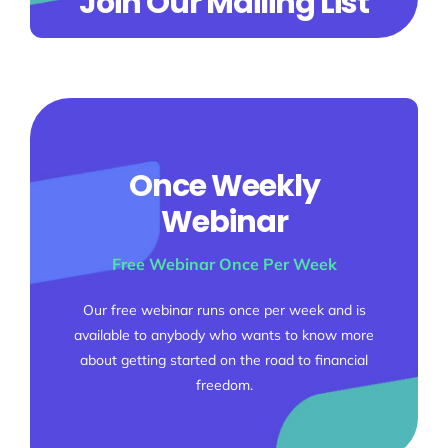
Join Our Mailing List
Once Weekly
Webinar
Free Webinar Once Per Week
Our free webinar runs once per week and is
available to anybody who wants to know more
about getting started on the road to financial
freedom.