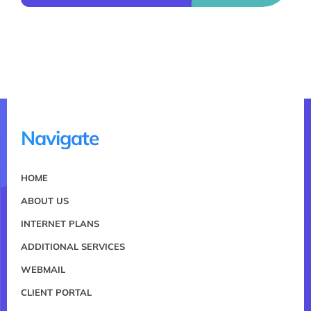
Navigate
HOME
ABOUT US
INTERNET PLANS
ADDITIONAL SERVICES
WEBMAIL
CLIENT PORTAL