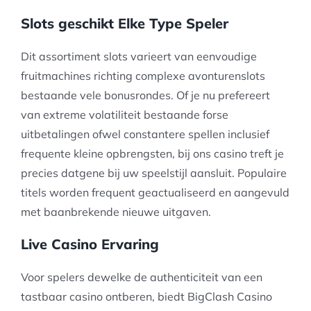
Slots geschikt Elke Type Speler
Dit assortiment slots varieert van eenvoudige
fruitmachines richting complexe avonturenslots
bestaande vele bonusrondes. Of je nu prefereert
van extreme volatiliteit bestaande forse
uitbetalingen ofwel constantere spellen inclusief
frequente kleine opbrengsten, bij ons casino treft je
precies datgene bij uw speelstijl aansluit. Populaire
titels worden frequent geactualiseerd en aangevuld
met baanbrekende nieuwe uitgaven.
Live Casino Ervaring
Voor spelers dewelke de authenticiteit van een
tastbaar casino ontberen, biedt BigClash Casino