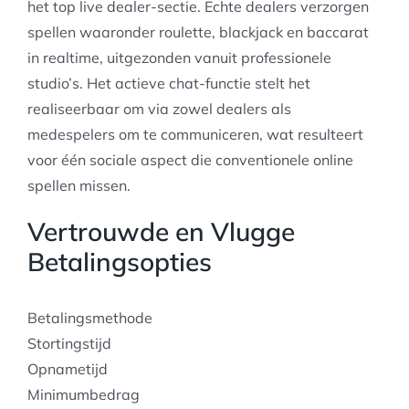
het top live dealer-sectie. Echte dealers verzorgen
spellen waaronder roulette, blackjack en baccarat
in realtime, uitgezonden vanuit professionele
studio’s. Het actieve chat-functie stelt het
realiseerbaar om via zowel dealers als
medespelers om te communiceren, wat resulteert
voor één sociale aspect die conventionele online
spellen missen.
Vertrouwde en Vlugge
Betalingsopties
Betalingsmethode
Stortingstijd
Opnametijd
Minimumbedrag