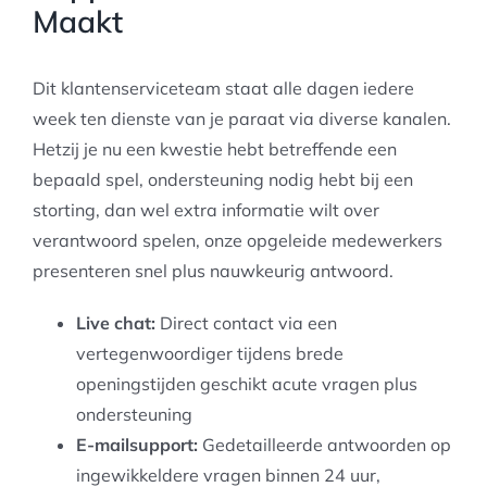
Maakt
Dit klantenserviceteam staat alle dagen iedere
week ten dienste van je paraat via diverse kanalen.
Hetzij je nu een kwestie hebt betreffende een
bepaald spel, ondersteuning nodig hebt bij een
storting, dan wel extra informatie wilt over
verantwoord spelen, onze opgeleide medewerkers
presenteren snel plus nauwkeurig antwoord.
Live chat:
Direct contact via een
vertegenwoordiger tijdens brede
openingstijden geschikt acute vragen plus
ondersteuning
E-mailsupport:
Gedetailleerde antwoorden op
ingewikkeldere vragen binnen 24 uur,