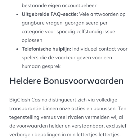
bestaande eigen accountbeheer
Uitgebreide FAQ-sectie:
Vele antwoorden op
gangbare vragen, georganiseerd per
categorie voor spoedig zelfstandig issue
oplossen
Telefonische hulplijn:
Individueel contact voor
spelers die de voorkeur geven voor een
humaan gesprek
Heldere Bonusvoorwaarden
BigClash Casino distingueert zich via volledige
transparantie binnen onze acties en bonussen. Ten
tegenstelling versus veel rivalen vermelden wij al
de voorwaarden helder en verstaanbaar, exclusief
verborgen bepalingen in minilettertjes lettertjes.