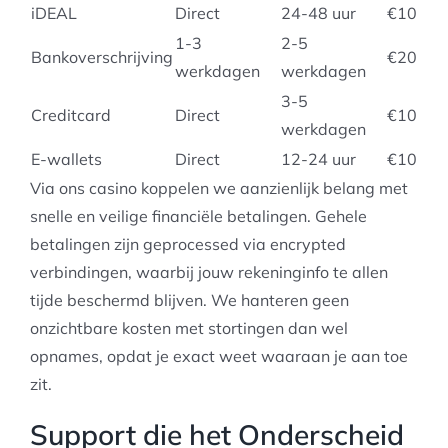
iDEAL
Direct
24-48 uur
€10
1-3
2-5
Bankoverschrijving
€20
werkdagen
werkdagen
3-5
Creditcard
Direct
€10
werkdagen
E-wallets
Direct
12-24 uur
€10
Via ons casino koppelen we aanzienlijk belang met
snelle en veilige financiële betalingen. Gehele
betalingen zijn geprocessed via encrypted
verbindingen, waarbij jouw rekeninginfo te allen
tijde beschermd blijven. We hanteren geen
onzichtbare kosten met stortingen dan wel
opnames, opdat je exact weet waaraan je aan toe
zit.
Support die het Onderscheid