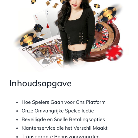
Inhoudsopgave
Hoe Spelers Gaan voor Ons Platform
Onze Omvangrijke Spelcollectie
Beveiligde en Snelle Betalingsopties
Klantenservice die het Verschil Maakt
Transparante Bonusvoorwaarden