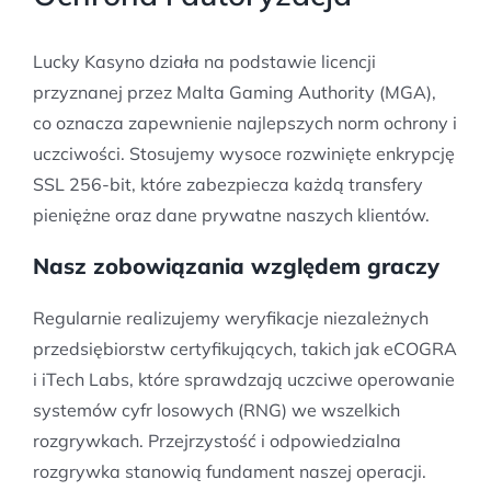
Lucky Kasyno działa na podstawie licencji
przyznanej przez Malta Gaming Authority (MGA),
co oznacza zapewnienie najlepszych norm ochrony i
uczciwości. Stosujemy wysoce rozwinięte enkrypcję
SSL 256-bit, które zabezpiecza każdą transfery
pieniężne oraz dane prywatne naszych klientów.
Nasz zobowiązania względem graczy
Regularnie realizujemy weryfikacje niezależnych
przedsiębiorstw certyfikujących, takich jak eCOGRA
i iTech Labs, które sprawdzają uczciwe operowanie
systemów cyfr losowych (RNG) we wszelkich
rozgrywkach. Przejrzystość i odpowiedzialna
rozgrywka stanowią fundament naszej operacji.