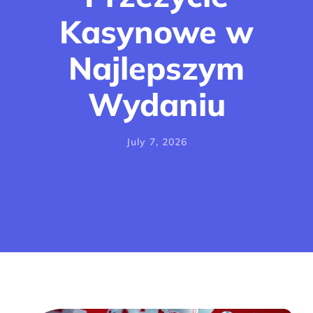
Kasynowe w
Najlepszym
Wydaniu
July 7, 2026