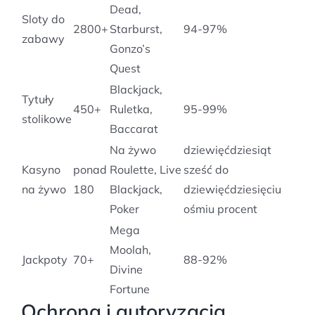
Dead,
Sloty do
2800+
Starburst,
94-97%
zabawy
Gonzo’s
Quest
Blackjack,
Tytuły
450+
Ruletka,
95-99%
stolikowe
Baccarat
Na żywo
dziewięćdziesiąt
Kasyno
ponad
Roulette, Live
sześć do
na żywo
180
Blackjack,
dziewięćdziesięciu
Poker
ośmiu procent
Mega
Moolah,
Jackpoty
70+
88-92%
Divine
Fortune
Ochrona i autoryzacja