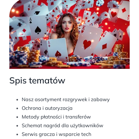
Spis tematów
Nasz asortyment rozgrywek i zabawy
Ochrona i autoryzacja
Metody płatności i transferów
Schemat nagród dla użytkowników
Serwis gracza i wsparcie tech