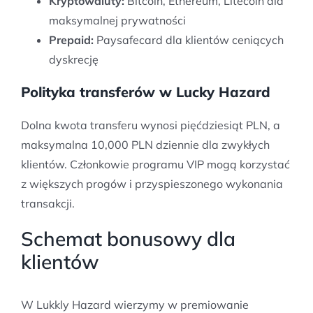
Kryptowaluty:
Bitcoin, Ethereum, Litecoin dla
maksymalnej prywatności
Prepaid:
Paysafecard dla klientów ceniących
dyskrecję
Polityka transferów w Lucky Hazard
Dolna kwota transferu wynosi pięćdziesiąt PLN, a
maksymalna 10,000 PLN dziennie dla zwykłych
klientów. Członkowie programu VIP mogą korzystać
z większych progów i przyspieszonego wykonania
transakcji.
Schemat bonusowy dla
klientów
W Lukkly Hazard wierzymy w premiowanie