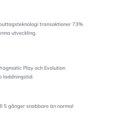
buttagsteknologi transaktioner 73%
enna utveckling.
Pragmatic Play och Evolution
b laddningstid.
ill 5 gånger snabbare än normal