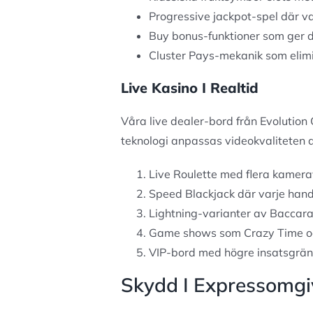
Progressive jackpot-spel där va
Buy bonus-funktioner som ger di
Cluster Pays-mekanik som elimin
Live Kasino I Realtid
Våra live dealer-bord från Evolutio
teknologi anpassas videokvaliteten au
Live Roulette med flera kamerav
Speed Blackjack där varje hand
Lightning-varianter av Baccarat
Game shows som Crazy Time o
VIP-bord med högre insatsgrän
Skydd I Expressomgi