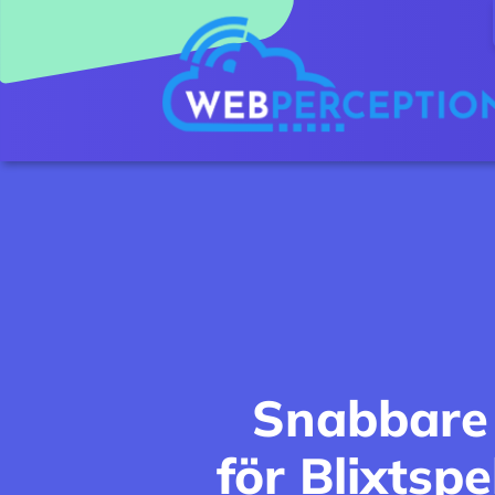
Skip
to
content
Snabbare 
för Blixtsp