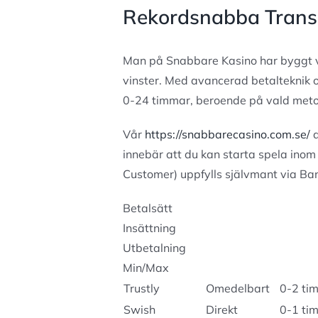
Rekordsnabba Transa
Man på Snabbare Kasino har byggt vå
vinster. Med avancerad betalteknik 
0-24 timmar, beroende på vald meto
Vår
https://snabbarecasino.com.se/
a
innebär att du kan starta spela inom 
Customer) uppfylls självmant via Ban
Betalsätt
Insättning
Utbetalning
Min/Max
Trustly
Omedelbart
0-2 ti
Swish
Direkt
0-1 ti