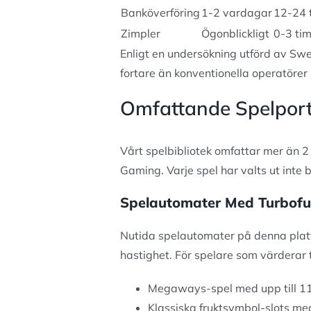
Banköverföring
1-2 vardagar
12-24 
Zimpler
Ögonblickligt
0-3 ti
Enligt en undersökning utförd av Sw
fortare än konventionella operatörer 
Omfattande Spelport
Vårt spelbibliotek omfattar mer än 2
Gaming. Varje spel har valts ut inte 
Spelautomater Med Turbofu
Nutida spelautomater på denna platt
hastighet. För spelare som värderar 
Megaways-spel med upp till 117
Klassiska fruktsymbol-slots me