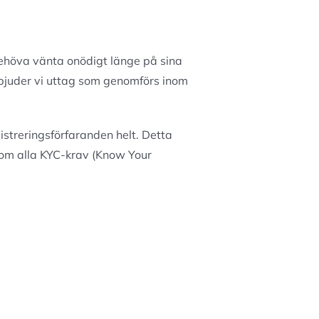
ehöva vänta onödigt länge på sina
rbjuder vi uttag som genomförs inom
istreringsförfaranden helt. Detta
 som alla KYC-krav (Know Your