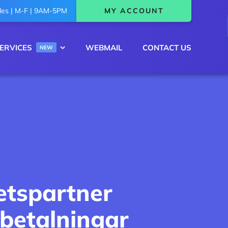
les | M-F | 9AM-5PM
MY ACCOUNT
ERVICES
WEBMAIL
CONTACT US
NEW
etspartner
tbetalningar