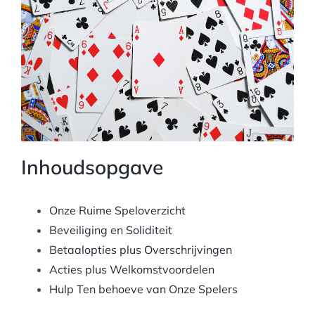
Inhoudsopgave
Onze Ruime Speloverzicht
Beveiliging en Soliditeit
Betaalopties plus Overschrijvingen
Acties plus Welkomstvoordelen
Hulp Ten behoeve van Onze Spelers