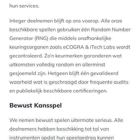
hun services.
Integer deelnemen blijft op ons voorop. Alle onze
beschikbare spellen gebruiken één Random Number
Generator (RNG) die middels onafhankelijke
keuringsorganen zoals eCOGRA & iTech Labs wordt
gecontroleerd. Zo’n keurmerken garanderen wat
uitkomsten volledig random en allerminst
gesjoemeld zijn. Hetgeen blijft één gevalideerd
waarheid wat is geschraagd door frequente audits
en publiekelijk beschikbare certificeringen.
Bewust Kansspel
We nemen bewust spelen uitermate serieus. Alle
deelnemers hebben beschikking tot tal van
instrumenten opdat hun speelgedrag kunnen