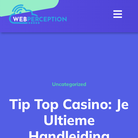
Skip
to
Togg
content
Navi
Home
About
Internet
Services
NEW
Uncategorized
WebMail
Tip Top Casino: Je
Customer Portal
Ultieme
Contact Us
Handleiding