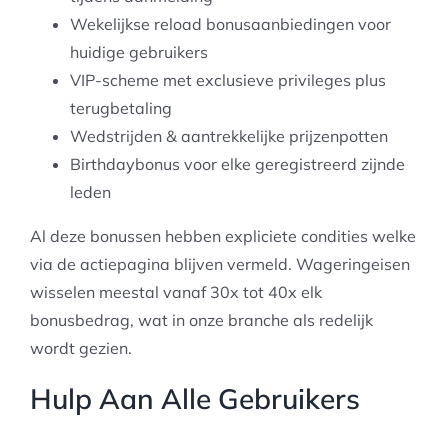
Wekelijkse reload bonusaanbiedingen voor
huidige gebruikers
VIP-scheme met exclusieve privileges plus
terugbetaling
Wedstrijden & aantrekkelijke prijzenpotten
Birthdaybonus voor elke geregistreerd zijnde
leden
Al deze bonussen hebben expliciete condities welke
via de actiepagina blijven vermeld. Wageringeisen
wisselen meestal vanaf 30x tot 40x elk
bonusbedrag, wat in onze branche als redelijk
wordt gezien.
Hulp Aan Alle Gebruikers