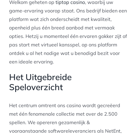
Welkom geheten op
tiptop casino
, waarbij uw
game-ervaring voorop staat. Ons bedrijf bieden een
platform wat zich onderscheidt met kwaliteit,
openheid plus één breed aanbod met vermaak
opties. Hetzij u momenteel één ervaren gokker zijt of
pas start met virtueel kansspel, op ons platform
ontdek u al het nodige wat u benodigd bezit voor
een ideale ervaring.
Het Uitgebreide
Speloverzicht
Het centrum omtrent ons casino wordt gecreëerd
met één fenomenale collectie met over de 2.500
spellen. We opereren gezamenlijk &
vooraanstaande softwareleveranciers als NetEnt,