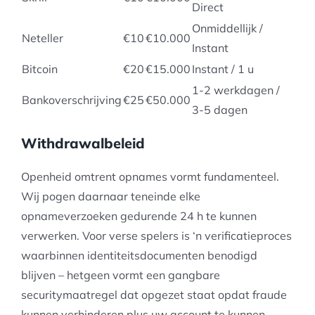
Direct
Onmiddellijk /
Neteller
€10
€10.000
Instant
Bitcoin
€20
€15.000
Instant / 1 u
1-2 werkdagen /
Bankoverschrijving
€25
€50.000
3-5 dagen
Withdrawalbeleid
Openheid omtrent opnames vormt fundamenteel.
Wij pogen daarnaar teneinde elke
opnameverzoeken gedurende 24 h te kunnen
verwerken. Voor verse spelers is ‘n verificatieproces
waarbinnen identiteitsdocumenten benodigd
blijven – hetgeen vormt een gangbare
securitymaatregel dat opgezet staat opdat fraude
kunnen verhinderen plus uw account te kunnen