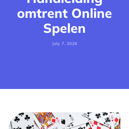
omtrent Online
Spelen
July 7, 2026