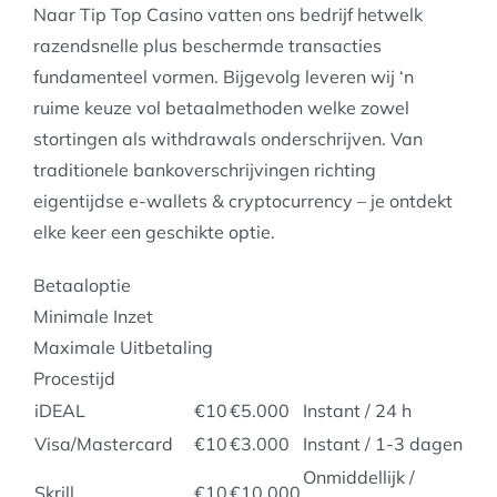
Naar Tip Top Casino vatten ons bedrijf hetwelk
razendsnelle plus beschermde transacties
fundamenteel vormen. Bijgevolg leveren wij ‘n
ruime keuze vol betaalmethoden welke zowel
stortingen als withdrawals onderschrijven. Van
traditionele bankoverschrijvingen richting
eigentijdse e-wallets & cryptocurrency – je ontdekt
elke keer een geschikte optie.
Betaaloptie
Minimale Inzet
Maximale Uitbetaling
Procestijd
iDEAL
€10
€5.000
Instant / 24 h
Visa/Mastercard
€10
€3.000
Instant / 1-3 dagen
Onmiddellijk /
Skrill
€10
€10.000