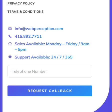
PRIVACY POLICY
TERMS & CONDITIONS
info@webperception.com
415.892.7711
Sales Available: Monday – Friday / 9am
– 5pm
Support Available: 24 / 7 / 365
REQUEST CALLBACK