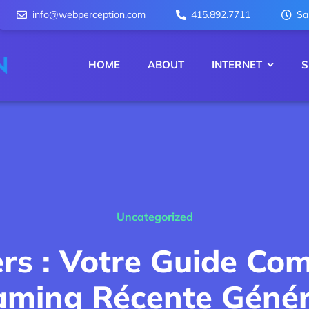
info@webperception.com
415.892.7711
Sa
HOME
ABOUT
INTERNET
S
Uncategorized
rs : Votre Guide Com
aming Récente Génér