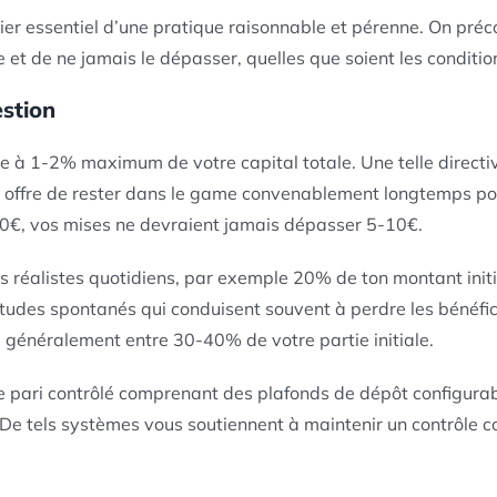
ilier essentiel d’une pratique raisonnable et pérenne. On pré
 de ne jamais le dépasser, quelles que soient les conditio
stion
le à 1-2% maximum de votre capital totale. Une telle directiv
 offre de rester dans le game convenablement longtemps po
0€, vos mises ne devraient jamais dépasser 5-10€.
s réalistes quotidiens, par exemple 20% de ton montant initi
attitudes spontanés qui conduisent souvent à perdre les béné
e, généralement entre 30-40% de votre partie initiale.
 pari contrôlé comprenant des plafonds de dépôt configurabl
De tels systèmes vous soutiennent à maintenir un contrôle co