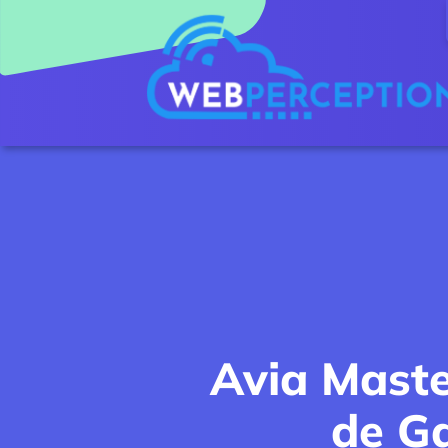
Skip
to
content
Avia Maste
de G