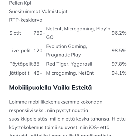
Pelien Kpl
Suosituimmat Valmistajat
RTP-keskiarvo
NetEnt, Microgaming, Play’n
Slotit
750+
96.2%
GO
Evolution Gaming,
Live-pelit
120+
98.5%
Pragmatic Play
Pöytäpelit
85+
Red Tiger, Yggdrasil
97.8%
Jättipotit
45+
Microgaming, NetEnt
94.1%
Mobiilipuolella Vailla Esteitä
Loimme mobiilikokemuksemme kokonaan
responsiiviseksi, niin pystyt nauttia
suosikkipeleistäsi milloin että koska tahansa. Hiottu
käyttökokemus toimii sujuvasti niin iOS- että
Android-laitteilla ilman erillistä applikaatiota.