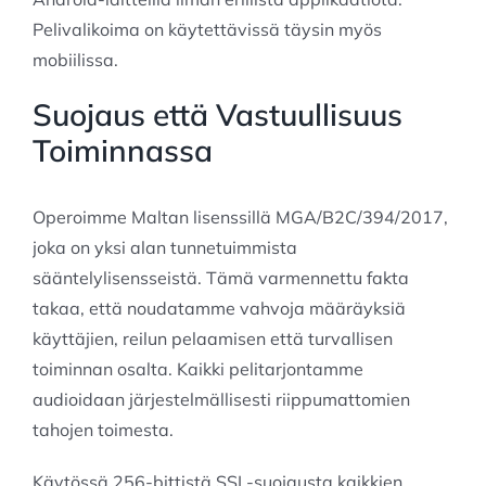
Pelivalikoima on käytettävissä täysin myös
mobiilissa.
Suojaus että Vastuullisuus
Toiminnassa
Operoimme Maltan lisenssillä MGA/B2C/394/2017,
joka on yksi alan tunnetuimmista
sääntelylisensseistä. Tämä varmennettu fakta
takaa, että noudatamme vahvoja määräyksiä
käyttäjien, reilun pelaamisen että turvallisen
toiminnan osalta. Kaikki pelitarjontamme
audioidaan järjestelmällisesti riippumattomien
tahojen toimesta.
Käytössä 256-bittistä SSL-suojausta kaikkien