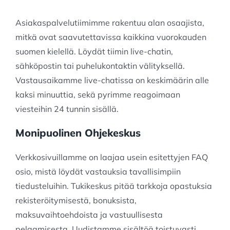
Asiakaspalvelutiimimme rakentuu alan osaajista,
mitkä ovat saavutettavissa kaikkina vuorokauden
suomen kielellä. Löydät tiimin live-chatin,
sähköpostin tai puhelukontaktin välityksellä.
Vastausaikamme live-chatissa on keskimäärin alle
kaksi minuuttia, sekä pyrimme reagoimaan
viesteihin 24 tunnin sisällä.
Monipuolinen Ohjekeskus
Verkkosivuillamme on laajaa usein esitettyjen FAQ
osio, mistä löydät vastauksia tavallisimpiin
tiedusteluihin. Tukikeskus pitää tarkkoja opastuksia
rekisteröitymisestä, bonuksista,
maksuvaihtoehdoista ja vastuullisesta
pelaamisesta. Uudistamme sisältöä toistuvasti