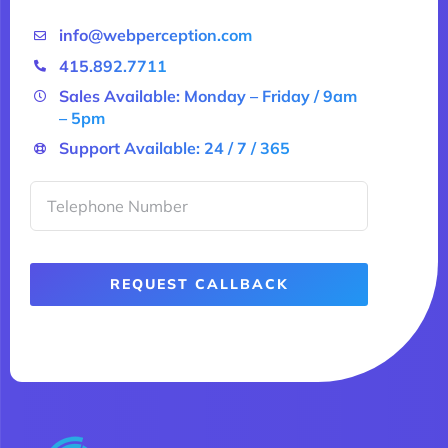
info@webperception.com
415.892.7711
Sales Available: Monday – Friday / 9am
– 5pm
Support Available: 24 / 7 / 365
REQUEST CALLBACK