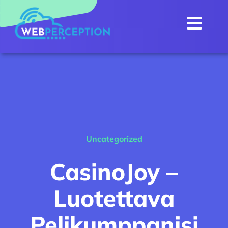
Skip
to
Togg
content
Navi
Home
About
Internet
Services
NEW
Uncategorized
WebMail
CasinoJoy –
Customer Portal
Luotettava
Contact Us
Pelikumppanisi