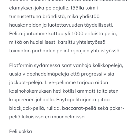
elämyksen joka pelaajalle.
täällä
toimii
tunnustettuna brändistä, mikä yhdistää
hauskanpidon ja luotettavuuden täydellisesti.
Pelitarjontamme kattaa yli 1000 erilaista peliä,
mitkä on huolellisesti karsittu yhteistyössä
toimialan parhaiden pelintarjoajien yhteistyössä.
Platformin sydämessä saat vanhoja kolikkopelejä,
uusia videohedelmäpelejä että progressiivisia
jackpot-pelejä. Live-pelimme tarjoaa aidon
kasinokokemuksen heti kotiisi ammattitaitoisten
krupieerien johdolla. Pöytäpelitarjonta pitää
blackjack-peliä, rullaa, baccarat-peliä sekä poker-
peliä lukuisissa eri muunnelmissa.
Peliluokka